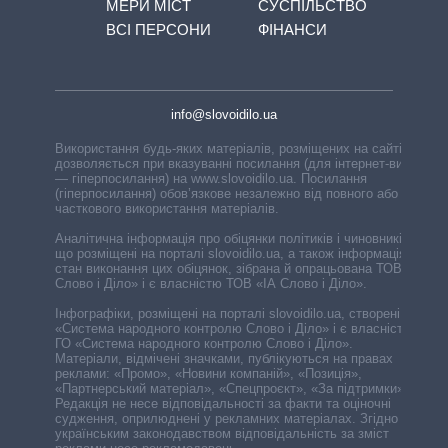
МЕРИ МІСТ
СУСПІЛЬСТВО
ВСІ ПЕРСОНИ
ФІНАНСИ
info@slovoidilo.ua
Використання будь-яких матеріалів, розміщених на сайті,
дозволяється при вказуванні посилання (для інтернет-видань
— гіперпосилання) на www.slovoidilo.ua. Посилання
(гіперпосилання) обов’язкове незалежно від повного або
часткового використання матеріалів.
Аналітична інформація про обіцянки політиків і чиновників,
що розміщені на порталі slovoidilo.ua, а також інформація про
стан виконання цих обіцянок, зібрана й опрацьована ТОВ «ІА
Слово і Діло» і є власністю ТОВ «ІА Слово і Діло».
Інфографіки, розміщені на порталі slovoidilo.ua, створені ГО
«Система народного контролю Слово і Діло» і є власністю
ГО «Система народного контролю Слово і Діло».
Матеріали, відмічені значками, публікуються на правах
реклами: «Промо», «Новини компаній», «Позиція»,
«Партнерський матеріал», «Спецпроєкт», «За підтримки».
Редакція не несе відповідальності за факти та оціночні
судження, оприлюднені у рекламних матеріалах. Згідно з
українським законодавством відповідальність за зміст