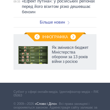
«Ефект путіна»: у російських регіонах
09:33
перед його візитом різко дешевшає
бензин
Більше новин
ІНФОГРАФІКА
 як
Як змінився бюджет
и за
Міністерства
оборони за 13 років
2027-
війни з росією
Cуб'єкт у сфері онлайн-медіа. Ідентифікатор медіа – R40-
05063
© 2009—2026
«Слово і Діло»
.
Всі права захищені і
охороняються законом. Адміністрація сайту залишає за