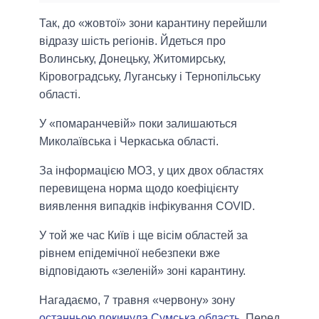
Так, до «жовтої» зони карантину перейшли
відразу шість регіонів. Йдеться про
Волинську, Донецьку, Житомирську,
Кіровоградську, Луганську і Тернопільську
області.
У «помаранчевій» поки залишаються
Миколаївська і Черкаська області.
За інформацією МОЗ, у цих двох областях
перевищена норма щодо коефіцієнту
виявлення випадків інфікування COVID.
У той же час Київ і ще вісім областей за
рівнем епідемічної небезпеки вже
відповідають «зеленій» зоні карантину.
Нагадаємо, 7 травня «червону» зону
останньою покинула Сумська область
. Перед