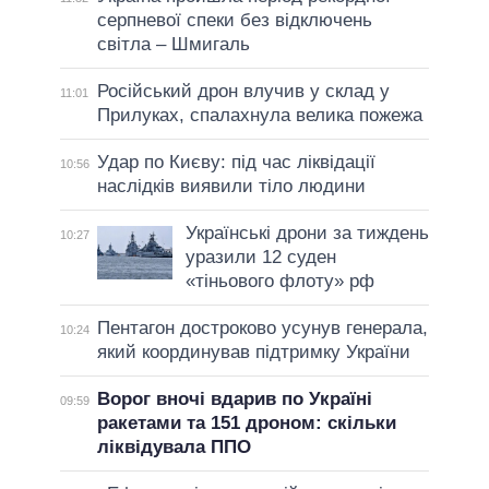
серпневої спеки без відключень
світла – Шмигаль
Російський дрон влучив у склад у
11:01
Прилуках, спалахнула велика пожежа
Удар по Києву: під час ліквідації
10:56
наслідків виявили тіло людини
Українські дрони за тиждень
10:27
уразили 12 суден
«тіньового флоту» рф
Пентагон достроково усунув генерала,
10:24
який координував підтримку України
Ворог вночі вдарив по Україні
09:59
ракетами та 151 дроном: скільки
ліквідувала ППО