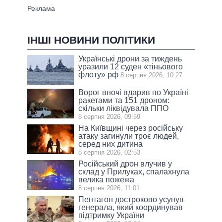
ІНШІ НОВИНИ ПОЛІТИКИ
Українські дрони за тиждень
уразили 12 суден «тіньового
флоту» рф
8 серпня 2026, 10:27
Ворог вночі вдарив по Україні
ракетами та 151 дроном:
скільки ліквідувала ППО
8 серпня 2026, 09:59
На Київщині через російську
атаку загинули троє людей,
серед них дитина
8 серпня 2026, 02:53
Російський дрон влучив у
склад у Прилуках, спалахнула
велика пожежа
8 серпня 2026, 11:01
Пентагон достроково усунув
генерала, який координував
підтримку України