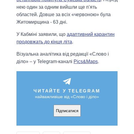
нею один за одним вийшли ще п'ять
областей. Довше за всіх «червоною» була
Житомирщина - 63 дні.
У Кабміні заявили, що
адаптивний карантин
продовжать до кінця літа
.
Візуальна аналітика від редакції «Слово і
діло» – у Telegram-каналі
Pics&Maps
.
ЧИТАЙТЕ У TELEGRAM
найважливіше від «Слово і діло»
Підписатися