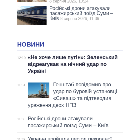
8 серпня 2026, 10:24
Російські дрони атакували
пасажирський поїзд Суми –
Київ
8 серпня 2026, 11:36
НОВИНИ
«Не хоче лише путін»: Зеленський
12:10
відреагував на нічний удар по
Україні
Генштаб повідомив про
11:51
удар по буровій установці
«Сиваш» та підтвердив
ураження двох НПЗ
Російські дрони атакували
11:36
пасажирський поїзд Суми – Київ
Україна пройшла період рекордної
11:32