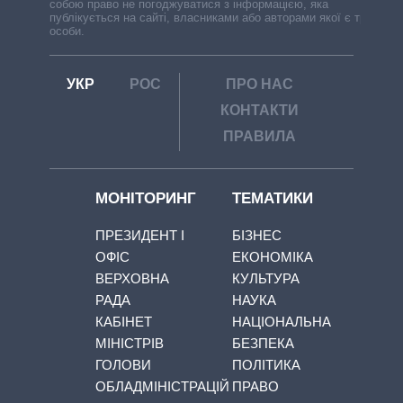
собою право не погоджуватися з інформацією, яка
публікується на сайті, власниками або авторами якої є треті
особи.
УКР
РОС
ПРО НАС
КОНТАКТИ
ПРАВИЛА
МОНІТОРИНГ
ТЕМАТИКИ
ПРЕЗИДЕНТ І
БІЗНЕС
ОФІС
ЕКОНОМІКА
ВЕРХОВНА
КУЛЬТУРА
РАДА
НАУКА
КАБІНЕТ
НАЦІОНАЛЬНА
МІНІСТРІВ
БЕЗПЕКА
ГОЛОВИ
ПОЛІТИКА
ОБЛАДМІНІСТРАЦІЙ
ПРАВО