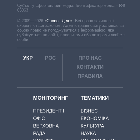
Cуб'єкт у сфері онлайн-медіа. Ідентифікатор медіа – R40-
05063
© 2009—2026
«Слово і Діло»
.
Всі права захищені і
охороняються законом. Адміністрація сайту залишає за
собою право не погоджуватися з інформацією, яка
публікується на сайті, власниками або авторами якої є треті
особи.
УКР
РОС
ПРО НАС
КОНТАКТИ
ПРАВИЛА
МОНІТОРИНГ
ТЕМАТИКИ
ПРЕЗИДЕНТ І
БІЗНЕС
ОФІС
ЕКОНОМІКА
ВЕРХОВНА
КУЛЬТУРА
РАДА
НАУКА