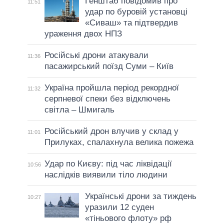
Генштаб повідомив про
11:51
удар по буровій установці
«Сиваш» та підтвердив
ураження двох НПЗ
Російські дрони атакували
11:36
пасажирський поїзд Суми – Київ
Україна пройшла період рекордної
11:32
серпневої спеки без відключень
світла – Шмигаль
Російський дрон влучив у склад у
11:01
Прилуках, спалахнула велика пожежа
Удар по Києву: під час ліквідації
10:56
наслідків виявили тіло людини
Українські дрони за тиждень
10:27
уразили 12 суден
«тіньового флоту» рф