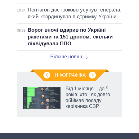
Пентагон достроково усунув генерала,
10:24
який координував підтримку України
Ворог вночі вдарив по Україні
09:59
ракетами та 151 дроном: скільки
ліквідувала ППО
Більше новин
ІНФОГРАФІКА
 як
Від 1 місяця – до 5
и за
років: хто і як довго
обіймав посаду
2027-
керівника СЗР
аспі