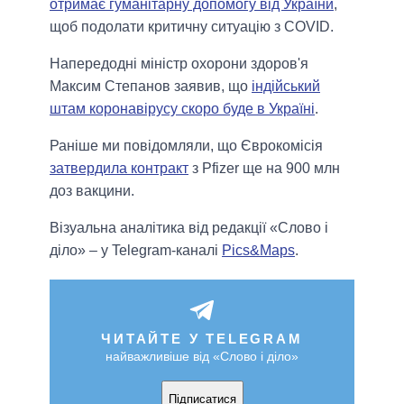
отримає гуманітарну допомогу від України
,
щоб подолати критичну ситуацію з COVID.
Напередодні міністр охорони здоров'я
Максим Степанов заявив, що
індійський
штам коронавірусу скоро буде в Україні
.
Раніше ми повідомляли, що Єврокомісія
затвердила контракт
з Pfizer ще на 900 млн
доз вакцини.
Візуальна аналітика від редакції «Слово і
діло» – у Telegram-каналі
Pics&Maps
.
ЧИТАЙТЕ У TELEGRAM
найважливіше від «Слово і діло»
Підписатися