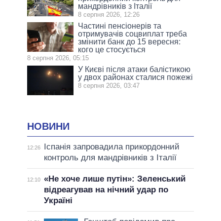
мандрівників з Італії
8 серпня 2026, 12:26
Частині пенсіонерів та
отримувачів соцвиплат треба
змінити банк до 15 вересня:
кого це стосується
8 серпня 2026, 05:15
У Києві після атаки балістикою
у двох районах сталися пожежі
8 серпня 2026, 03:47
НОВИНИ
Іспанія запровадила прикордонний
12:26
контроль для мандрівників з Італії
«Не хоче лише путін»: Зеленський
12:10
відреагував на нічний удар по
Україні