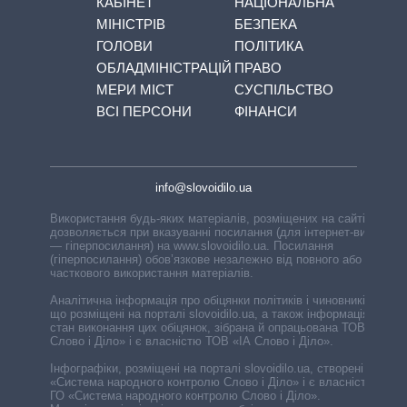
КАБІНЕТ
НАЦІОНАЛЬНА
МІНІСТРІВ
БЕЗПЕКА
ГОЛОВИ
ПОЛІТИКА
ОБЛАДМІНІСТРАЦІЙ
ПРАВО
МЕРИ МІСТ
СУСПІЛЬСТВО
ВСІ ПЕРСОНИ
ФІНАНСИ
info@slovoidilo.ua
Використання будь-яких матеріалів, розміщених на сайті,
дозволяється при вказуванні посилання (для інтернет-видань
— гіперпосилання) на www.slovoidilo.ua. Посилання
(гіперпосилання) обов’язкове незалежно від повного або
часткового використання матеріалів.
Аналітична інформація про обіцянки політиків і чиновників,
що розміщені на порталі slovoidilo.ua, а також інформація про
стан виконання цих обіцянок, зібрана й опрацьована ТОВ «ІА
Слово і Діло» і є власністю ТОВ «ІА Слово і Діло».
Інфографіки, розміщені на порталі slovoidilo.ua, створені ГО
«Система народного контролю Слово і Діло» і є власністю
ГО «Система народного контролю Слово і Діло».