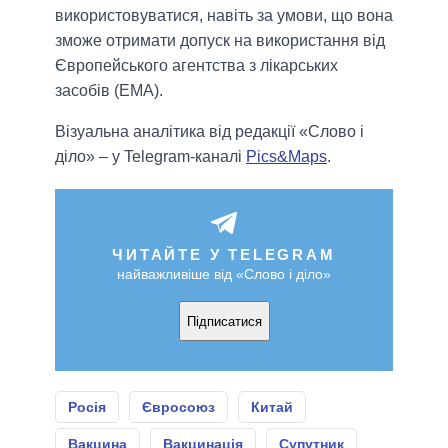
використовуватися, навіть за умови, що вона
зможе отримати допуск на використання від
Європейського агентства з лікарських
засобів (ЕМА).
Візуальна аналітика від редакції «Слово і
діло» – у Telegram-каналі
Pics&Maps
.
ЧИТАЙТЕ У TELEGRAM
найважливіше від «Слово і діло»
Підписатися
Росія
Євросоюз
Китай
Вакцина
Вакцинація
Супутник