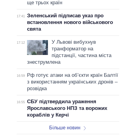
ще трьох країн
Зеленський підписав указ про
17:41
встановлення нового військового
свята
У Львові вибухнув
17:12
транформатор на
підстанції, частина міста
знеструмлена
Рф готує атаки на об’єкти країн Балтії
16:59
з використанням українських дронів –
розвідка
СБУ підтвердила ураження
16:55
Ярославського НПЗ та ворожих
кораблів у Керчі
Більше новин