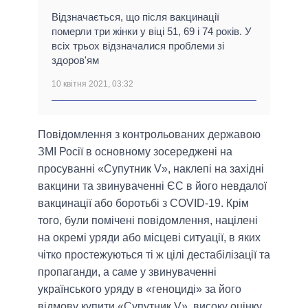
Відзначається, що після вакцинації
померли три жінки у віці 51, 69 і 74 років. У
всіх трьох відзначалися проблеми зі
здоров'ям
10 квітня 2021, 03:32
Повідомлення з контрольованих державою
ЗМІ Росії в основному зосереджені на
просуванні «Супутник V», наклепі на західні
вакцини та звинуваченні ЄС в його невдалої
вакцинації або боротьбі з COVID-19. Крім
того, були помічені повідомлення, націлені
на окремі уряди або місцеві ситуації, в яких
чітко простежуються ті ж цілі дестабілізації та
пропаганди, а саме у звинуваченні
українського уряду в «геноциді» за його
відмову купити «Супутник V», високу оцінку