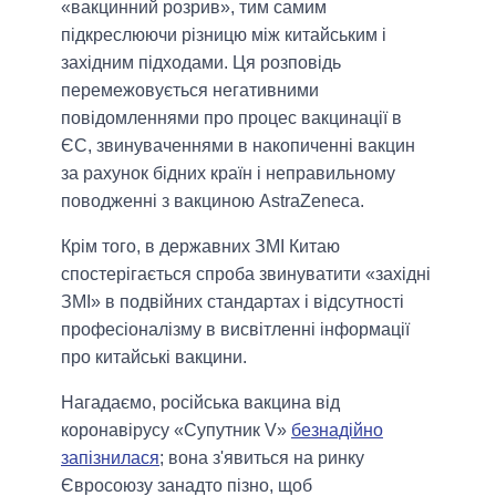
«вакцинний розрив», тим самим
підкреслюючи різницю між китайським і
західним підходами. Ця розповідь
перемежовується негативними
повідомленнями про процес вакцинації в
ЄС, звинуваченнями в накопиченні вакцин
за рахунок бідних країн і неправильному
поводженні з вакциною AstraZeneca.
Крім того, в державних ЗМІ Китаю
спостерігається спроба звинуватити «західні
ЗМІ» в подвійних стандартах і відсутності
професіоналізму в висвітленні інформації
про китайські вакцини.
Нагадаємо, російська вакцина від
коронавірусу «Супутник V»
безнадійно
запізнилася
; вона з'явиться на ринку
Євросоюзу занадто пізно, щоб