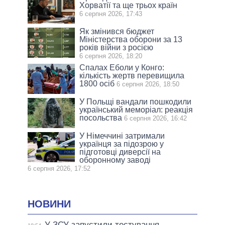
Хорватії та ще трьох країн
6 серпня 2026, 17:43
Як змінився бюджет
Міністерства оборони за 13
років війни з росією
6 серпня 2026, 18:20
Спалах Еболи у Конго:
кількість жертв перевищила
1800 осіб
6 серпня 2026, 18:50
У Польщі вандали пошкодили
український меморіал: реакція
посольства
6 серпня 2026, 16:42
У Німеччині затримали
українця за підозрою у
підготовці диверсії на
оборонному заводі
6 серпня 2026, 17:52
НОВИНИ
У ЗСУ запустили тестування