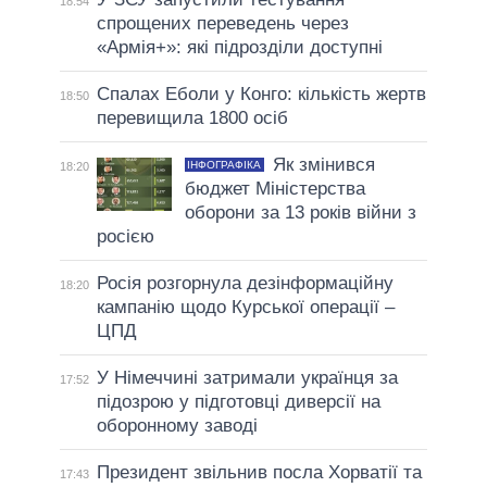
18:54
спрощених переведень через
«Армія+»: які підрозділи доступні
Спалах Еболи у Конго: кількість жертв
18:50
перевищила 1800 осіб
Як змінився
ІНФОГРАФІКА
18:20
бюджет Міністерства
оборони за 13 років війни з
росією
Росія розгорнула дезінформаційну
18:20
кампанію щодо Курської операції –
ЦПД
У Німеччині затримали українця за
17:52
підозрою у підготовці диверсії на
оборонному заводі
Президент звільнив посла Хорватії та
17:43