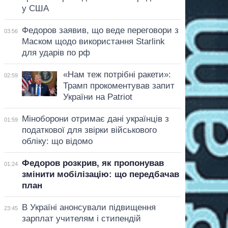
у США
Федоров заявив, що веде переговори з
03:56
Маском щодо використання Starlink
для ударів по рф
«Нам теж потрібні ракети»:
02:59
Трамп прокоментував запит
України на Patriot
Міноборони отримає дані українців з
01:59
податкової для звірки військового
обліку: що відомо
Федоров розкрив, як пропонував
01:24
змінити мобілізацію: що передбачав
план
В Україні анонсували підвищення
23:45
зарплат учителям і стипендій