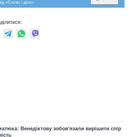
ід «Слово і діло»
ділитися:
атюка: Венедіктову зобов'язали вирішити спір
ність