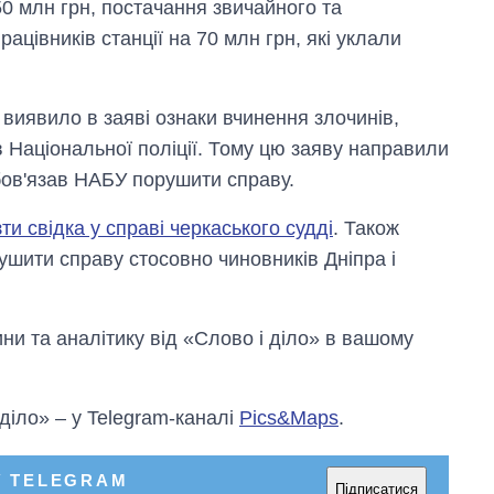
0 млн грн, постачання звичайного та
цівників станції на 70 млн грн, які уклали
виявило в заяві ознаки вчинення злочинів,
в Національної поліції. Тому цю заяву направили
бов'язав НАБУ порушити справу.
и свідка у справі черкаського судді
. Також
шити справу стосовно чиновників Дніпра і
и та аналітику від «Слово і діло» в вашому
 діло» – у Telegram-каналі
Pics&Maps
.
У TELEGRAM
Підписатися