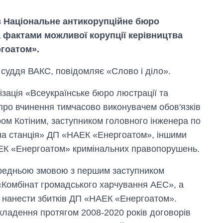
в Національне антикорупційне бюро
 фактами можливої корупції керівництва
гоатом».
 суддя ВАКС, повідомляє «Слово і діло».
ізація «Всеукраїнське бюро люстрації та
 про вчинення тимчасово виконувачем обов'язків
м Котіним, заступником головного інженера по
на станція» ДП «НАЕК «Енергоатом», іншими
К «Енергоатом» кримінальних правопорушень.
передньою змовою з першим заступником
Скільки картоплі
«Комбінат громадського харчування АЕС», а
вирощували в
нанести збитків ДП «НАЕК «Енергоатом».
Україні до і під час
великої війни
ладення протягом 2008-2020 років договорів