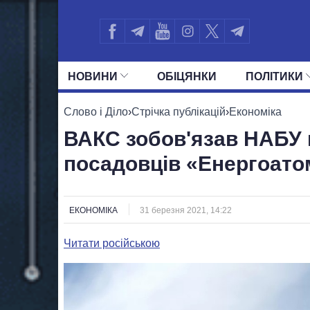
НОВИНИ
ОБIЦЯНКИ
ПОЛIТИКИ
УСІ ПОЛІТИКИ
ПРЕЗИДЕНТ І ОФ
Слово і Діло
›
Стрічка публікацій
›
Економіка
ВАКС зобов'язав НАБУ 
посадовців «Енергоато
ЕКОНОМІКА
31 березня 2021, 14:22
Читати російською