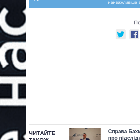
найважливіше в
По
Справа Бахм
ЧИТАЙТЕ
про підслід