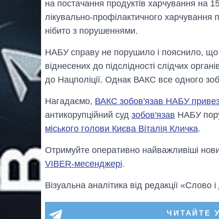
на постачання продуктів харчування на 15
лікувально-профілактичного харчування пра
нібито з порушеннями.
НАБУ справу не порушило і пояснило, що 
віднесених до підслідності слідчих органі
до Нацполіції. Однак ВАКС все одного зо
Нагадаємо,
ВАКС зобов'язав НАБУ привезт
антикорупційний суд
зобов'язав
НАБУ пору
міського голови Києва Віталія Кличка
.
Отримуйте оперативно найважливіші новин
VIBER-месенджері
.
Візуальна аналітика від редакції «Слово і
ЧИТАЙТЕ 