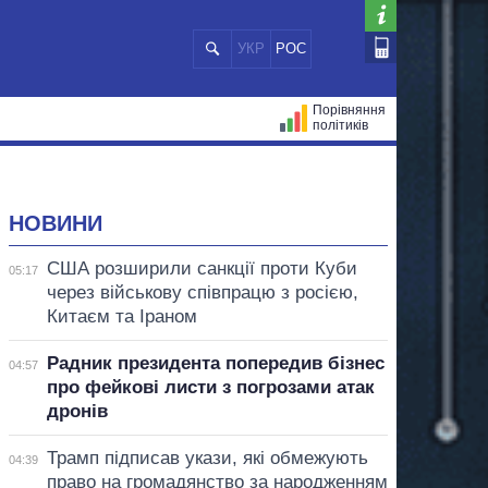
УКР
РОС
Порівняння
політиків
ЦІЙ
МЕРИ МІСТ
ВСІ ПЕРСОНИ
НОВИНИ
США розширили санкції проти Куби
05:17
через військову співпрацю з росією,
Китаєм та Іраном
Радник президента попередив бізнес
04:57
про фейкові листи з погрозами атак
дронів
Трамп підписав укази, які обмежують
04:39
право на громадянство за народженням