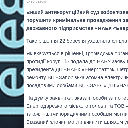
Енергоатом
Вищий антикорупційний суд зобов'яза
порушити кримінальне провадження за
державного підприємства «НАЕК «Енер
Таке рішення 22 березня ухвалила слідча
Як вказується в рішенні, громадська орган
протидії корупції» подала до НАБУ заяву
президента ДП «НАЕК «Енергоатом» Петро
ремонту ВП «Запорізька атомна електрич
посадовими особами ВП «ЗАЕС» ДП «НАЕ
На думку заявника, вказані особи за по
Енергодарського міського голови та ТОВ 
також іншими юридичними особами могли 
Вказаний злочин могли вчинити шляхом ук