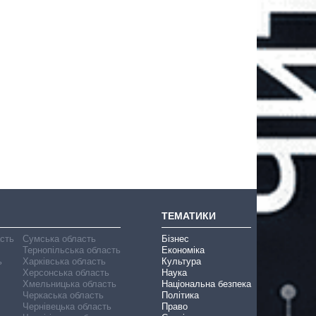
ТЕМАТИКИ
асть
Сумська область
Бізнес
Тернопільська область
Економіка
ь
Харківська область
Культура
Херсонська область
Наука
Хмельницька область
Національна безпека
Черкаська область
Політика
Чернівецька область
Право