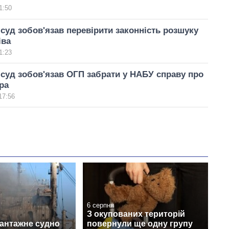
1:50
суд зобов'язав перевірити законність розшуку
іва
1:23
суд зобов'язав ОГП забрати у НАБУ справу про
ра
17:56
6 серпня
З окупованих територій
вантажне судно
повернули ще одну групу