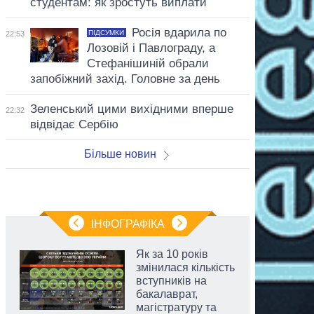
студентам: як зростуть виплати
Росія вдарила по
ПІДСУМКИ
22:53
Лозовій і Павлограду, а
Стефанішиній обрали
запобіжний захід. Головне за день
Зеленський цими вихідними вперше
22:32
відвідає Сербію
Більше новин
ІНФОГРАФІКА
Як за 10 років
змінилася кількість
вступників на
бакалаврат,
магістратуру та