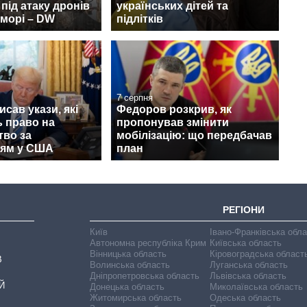
під атаку дронів
українських дітей та
морі – DW
підлітків
7 серпня
исав укази, які
Федоров розкрив, як
 право на
пропонував змінити
тво за
мобілізацію: що передбачав
ям у США
план
РЕГІОНИ
Київ
Івано-Франківська обл
Автономна республіка Крим
Київська область
Вінницька область
Кіровоградська област
В
Волинська область
Луганська область
Дніпропетровська область
Львівська область
Й
Донецька область
Миколаївська область
Житомирська область
Одеська область