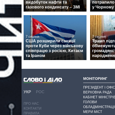
видобуток нафти та
потрапило 
газового конденсату – ЗМІ
у Чорному 
7 серпня
7 серпня
США розширили санкції
Трамп підп
проти Куби через військову
обмежують
співпрацю з росією, Китаєм
громадянс
та Іраном
народженн
МОНІТОРИНГ
ПРЕЗИДЕНТ І ОФІС
УКР
РОС
ВЕРХОВНА РАДА
КАБІНЕТ МІНІСТРІ
ГОЛОВИ
ПРО НАС
ОБЛАДМІНІСТРАЦІ
КОНТАКТИ
МЕРИ МІСТ
ПРАВИЛА