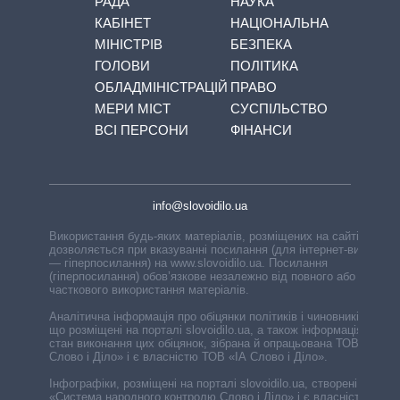
РАДА
НАУКА
КАБІНЕТ
НАЦІОНАЛЬНА
МІНІСТРІВ
БЕЗПЕКА
ГОЛОВИ
ПОЛІТИКА
ОБЛАДМІНІСТРАЦІЙ
ПРАВО
МЕРИ МІСТ
СУСПІЛЬСТВО
ВСІ ПЕРСОНИ
ФІНАНСИ
info@slovoidilo.ua
Використання будь-яких матеріалів, розміщених на сайті,
дозволяється при вказуванні посилання (для інтернет-видань
— гіперпосилання) на www.slovoidilo.ua. Посилання
(гіперпосилання) обов’язкове незалежно від повного або
часткового використання матеріалів.
Аналітична інформація про обіцянки політиків і чиновників,
що розміщені на порталі slovoidilo.ua, а також інформація про
стан виконання цих обіцянок, зібрана й опрацьована ТОВ «ІА
Слово і Діло» і є власністю ТОВ «ІА Слово і Діло».
Інфографіки, розміщені на порталі slovoidilo.ua, створені ГО
«Система народного контролю Слово і Діло» і є власністю