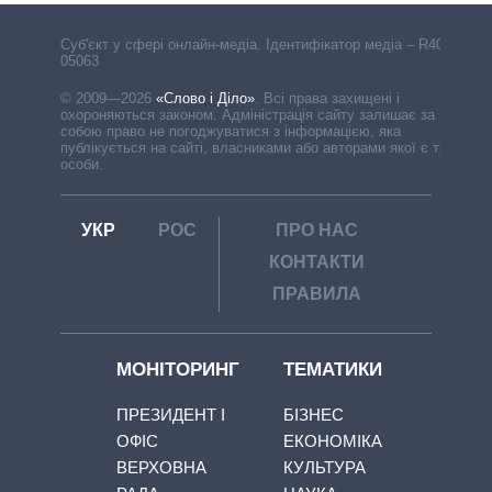
Cуб'єкт у сфері онлайн-медіа. Ідентифікатор медіа – R40-
05063
© 2009—2026
«Слово і Діло»
.
Всі права захищені і
охороняються законом. Адміністрація сайту залишає за
собою право не погоджуватися з інформацією, яка
публікується на сайті, власниками або авторами якої є треті
особи.
УКР
РОС
ПРО НАС
КОНТАКТИ
ПРАВИЛА
МОНІТОРИНГ
ТЕМАТИКИ
ПРЕЗИДЕНТ І
БІЗНЕС
ОФІС
ЕКОНОМІКА
ВЕРХОВНА
КУЛЬТУРА