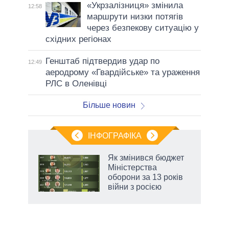
«Укрзалізниця» змінила
12:58
маршрути низки потягів
через безпекову ситуацію у
східних регіонах
Генштаб підтвердив удар по
12:49
аеродрому «Гвардійське» та ураження
РЛС в Оленівці
Більше новин
ІНФОГРАФІКА
Як змінився бюджет
ть
Міністерства
оборони за 13 років
війни з росією