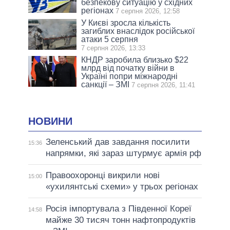
безпекову ситуацію у східних
регіонах
7 серпня 2026, 12:58
У Києві зросла кількість
загиблих внаслідок російської
атаки 5 серпня
7 серпня 2026, 13:33
КНДР заробила близько $22
млрд від початку війни в
Україні попри міжнародні
санкції – ЗМІ
7 серпня 2026, 11:41
НОВИНИ
Зеленський дав завдання посилити
15:36
напрямки, які зараз штурмує армія рф
Правоохоронці викрили нові
15:00
«ухилянтські схеми» у трьох регіонах
Росія імпортувала з Південної Кореї
14:58
майже 30 тисяч тонн нафтопродуктів