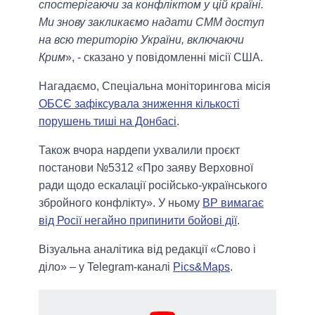
спостерігаючи за конфліктом у цій країні.
Ми знову закликаємо надати СММ доступ
на всю територію України, включаючи
Крим
», - сказано у повідомленні місії США.
Нагадаємо, Спеціальна моніторингова місія
ОБСЄ зафіксувала зниження кількості
порушень тиші на Донбасі
.
Також вчора нардепи ухвалили проєкт
постанови №5312 «Про заяву Верховної
ради щодо ескалації російсько-українського
збройного конфлікту». У ньому
ВР вимагає
від Росії негайно припинити бойові дії
.
Візуальна аналітика від редакції «Слово і
діло» – у Telegram-каналі
Pics&Maps
.