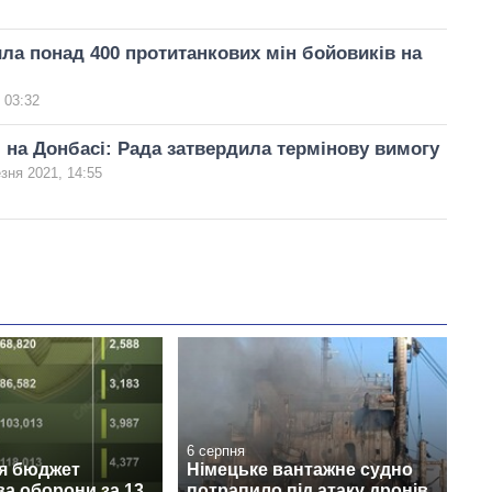
а понад 400 протитанкових мін бойовиків на
 03:32
 на Донбасі: Рада затвердила термінову вимогу
зня 2021, 14:55
6 серпня
ся бюджет
Німецьке вантажне судно
ва оборони за 13
потрапило під атаку дронів