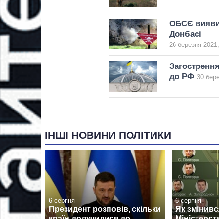
ОБСЄ виявил
Донбасі
26 березня 2021,
Загострення
до РФ
30 бере
ІНШІ НОВИНИ ПОЛІТИКИ
6 серпня
6 серпня
Президент розповів, скільки
Як змінив
країн долучилися до
Міністерст