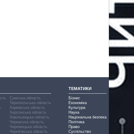
ТЕМАТИКИ
асть
Сумська область
Бізнес
Тернопільська область
Економіка
ь
Харківська область
Культура
Херсонська область
Наука
Хмельницька область
Національна безпека
Черкаська область
Політика
Чернівецька область
Право
Чернігівська область
Суспільство