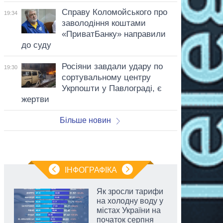
Справу Коломойського про
19:34
заволодіння коштами
«ПриватБанку» направили
до суду
Росіяни завдали удару по
19:30
сортувальному центру
Укрпошти у Павлограді, є
жертви
Більше новин
ІНФОГРАФІКА
Як зросли тарифи
на холодну воду у
містах України на
початок серпня