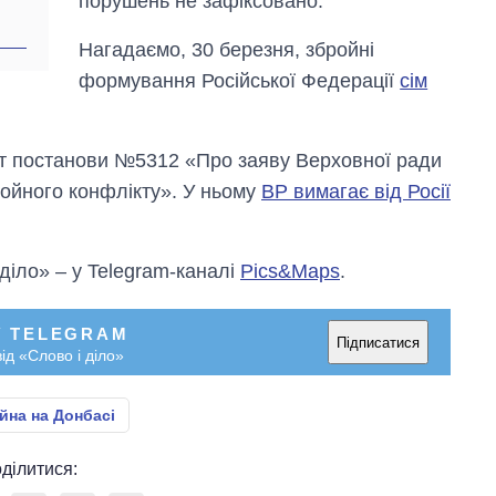
порушень не зафіксовано.
років війни з
росією
Нагадаємо, 30 березня, збройні
формування Російської Федерації
сім
кт постанови №5312 «Про заяву Верховної ради
ройного конфлікту». У ньому
ВР вимагає від Росії
 діло» – у Telegram-каналі
Pics&Maps
.
У TELEGRAM
Підписатися
ід «Слово і діло»
йна на Донбасі
ділитися: