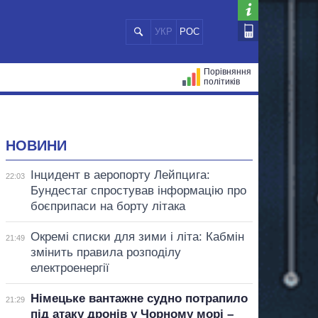
УКР
РОС
Порівняння
політиків
ЦІЙ
МЕРИ МІСТ
ВСІ ПЕРСОНИ
НОВИНИ
Інцидент в аеропорту Лейпцига:
22:03
Бундестаг спростував інформацію про
боєприпаси на борту літака
Окремі списки для зими і літа: Кабмін
21:49
змінить правила розподілу
електроенергії
Німецьке вантажне судно потрапило
21:29
під атаку дронів у Чорному морі –