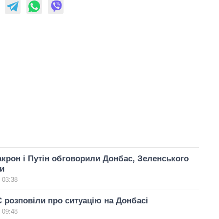
крон і Путін обговорили Донбас, Зеленського
и
 03:38
 розповіли про ситуацію на Донбасі
 09:48