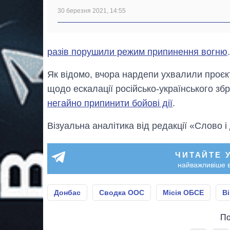
30 березня 2021, 14:55
разів порушили режим припинення вогню
.
Як відомо, вчора нардепи ухвалили проє
щодо ескалації російсько-українського зб
негайно припинити бойові дії
.
Візуальна аналітика від редакції «Слово і
ЧИТАЙТЕ 
найважливіше в
Донбас
Сводка ООС
Місія ОБСЕ
Ві
По