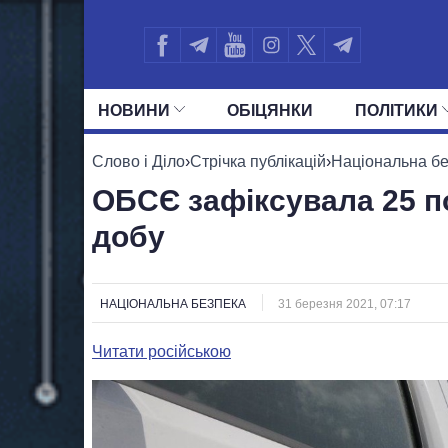
НОВИНИ
ОБIЦЯНКИ
ПОЛIТИКИ
УСІ ПОЛІТИКИ
ПРЕЗИДЕНТ І ОФ
Слово і Діло
›
Стрічка публікацій
›
Національна б
ОБСЄ зафіксувала 25 п
добу
НАЦІОНАЛЬНА БЕЗПЕКА
31 березня 2021, 07:17
Читати російською