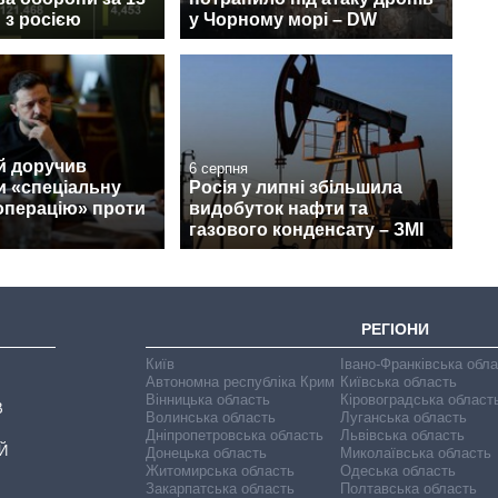
и з росією
у Чорному морі – DW
й доручив
6 серпня
и «спеціальну
Росія у липні збільшила
операцію» проти
видобуток нафти та
газового конденсату – ЗМІ
РЕГІОНИ
Київ
Івано-Франківська обл
Автономна республіка Крим
Київська область
Вінницька область
Кіровоградська област
В
Волинська область
Луганська область
Дніпропетровська область
Львівська область
Й
Донецька область
Миколаївська область
Житомирська область
Одеська область
Закарпатська область
Полтавська область