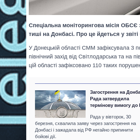
Спеціальна моніторингова місія ОБСЄ 
тиші на Донбасі. Про це йдеться у зві
У Донецькій області СММ зафіксувала 3 
північний захід від Світлодарська та на п
цій області зафіксовано 110 таких поруше
Загострення на Донба
Рада затвердила
термінову вимогу до
Рада у вівторок, 30
березня, схвалила заяву через загострення на
Донбасі і зажадала від РФ негайно припинити
бойові дії.