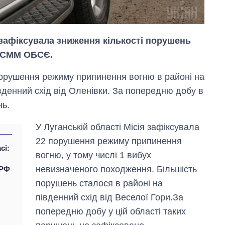
зафіксувала зниження кількості порушень
ті СММ ОБСЄ.
порушення режиму припинення вогню в районі на
івденний схід від Оленівки. За попередню добу в
нь.
У Луганській області Місія зафіксувала
22 порушення режиму припинення
сі:
вогню, у тому числі 1 вибух
невизначеного походження. Більшість
 РФ
порушень сталося в районі на
Як змінився
південний схід від Веселої Гори.За
бюджет
попередню добу у цій області таких
Міністерства
оборони за 13