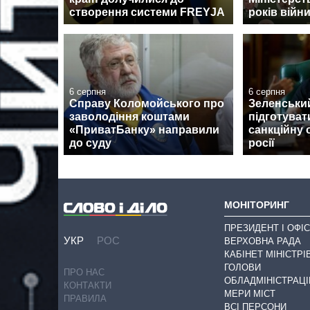
створення системи FREYJA
років війн
6 серпня
6 серпня
Справу Коломойського про
Зеленськи
заволодіння коштами
підготуват
«ПриватБанку» направили
санкційну 
до суду
росії
МОНІТОРИНГ
ПРЕЗИДЕНТ І ОФІС
УКР
РОС
ВЕРХОВНА РАДА
КАБІНЕТ МІНІСТРІ
ГОЛОВИ
ПРО НАС
ОБЛАДМІНІСТРАЦІ
КОНТАКТИ
МЕРИ МІСТ
ПРАВИЛА
ВСІ ПЕРСОНИ