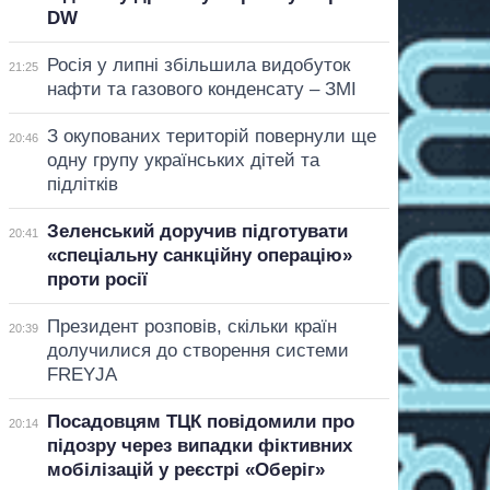
DW
Росія у липні збільшила видобуток
21:25
нафти та газового конденсату – ЗМІ
З окупованих територій повернули ще
20:46
одну групу українських дітей та
підлітків
Зеленський доручив підготувати
20:41
«спеціальну санкційну операцію»
проти росії
Президент розповів, скільки країн
20:39
долучилися до створення системи
FREYJA
Посадовцям ТЦК повідомили про
20:14
підозру через випадки фіктивних
мобілізацій у реєстрі «Оберіг»