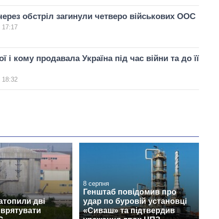
через обстріл загинули четверо військових ООС
 17:17
ї і кому продавала Україна під час війни та до її
 18:32
8 серпня
Генштаб повідомив про
затопили дві
удар по буровій установці
 врятувати
«Сиваш» та підтвердив