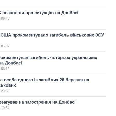
 розповіли про ситуацію на Донбасі
 09:48
 США прокоментувало загибель військових ЗСУ
 05:32
окоментував загибель чотирьох українських
на Донбасі
 03:12
а особа одного із загиблих 26 березня на
ськових
 23:32
реагував на загострення на Донбасі
 19:54