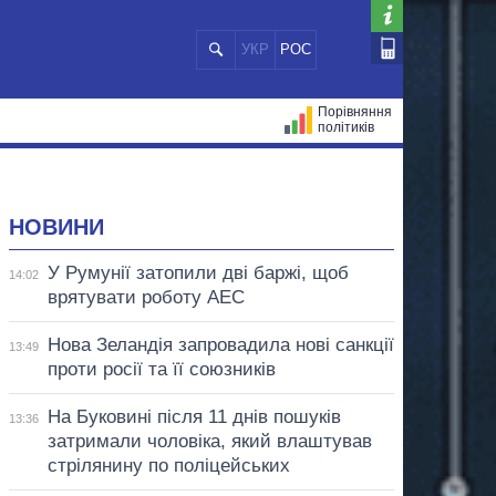
УКР
РОС
Порівняння
політиків
ЦІЙ
МЕРИ МІСТ
ВСІ ПЕРСОНИ
НОВИНИ
У Румунії затопили дві баржі, щоб
14:02
врятувати роботу АЕС
Нова Зеландія запровадила нові санкції
13:49
проти росії та її союзників
На Буковині після 11 днів пошуків
13:36
затримали чоловіка, який влаштував
стрілянину по поліцейських