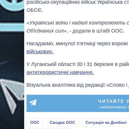
російсько-окупаційних військ Українська 
ОБСЄ.
«Українські воїни і надалі контролюють 
Об'єднаних сил»
, - додали в штабі ООС.
Нагадаємо, минулої п'ятниці через ворожі
військових.
У Луганській області 30 і 31 березня в р
антитерористичні навчання.
Візуальна аналітика від редакції «Слово і
ЧИТАЙТЕ 
найважливіше в
ООС
Сводка ООС
Ситуація на Донбасі