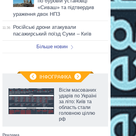
по буровій установці
«Сиваш» та підтвердив
ураження двох НПЗ
Російські дрони атакували
11:36
пасажирський поїзд Суми – Київ
Більше новин
ІНФОГРАФІКА
Вісім масованих
ударів по Україні
за літо: Київ та
область стали
головною ціллю
рф