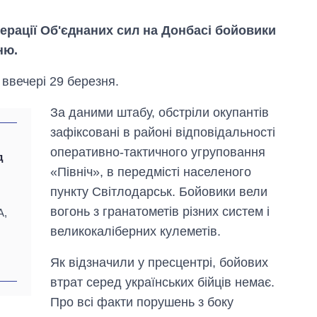
ерації Об'єднаних сил на Донбасі бойовики
ню.
ввечері 29 березня.
За даними штабу, обстріли окупантів
зафіксовані в районі відповідальності
оперативно-тактичного угруповання
д
«Північ», в передмісті населеного
пункту Світлодарськ. Бойовики вели
Як змінився
вогонь з гранатометів різних систем і
А,
бюджет
великокаліберних кулеметів.
Міністерства
оборони за 13
Як відзначили у пресцентрі, бойових
років війни з
росією
втрат серед українських бійців немає.
Про всі факти порушень з боку