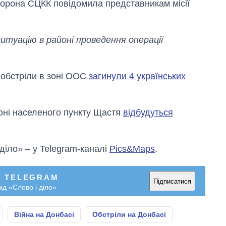
сторона СЦКК повідомила представникам місії
ситуацію в районі проведення операції
 обстріли в зоні ООС
загинули 4 українських
айоні населеного пункту Щастя
відбудуться
 діло» – у Telegram-каналі
Pics&Maps
.
У TELEGRAM
Підписатися
ід «Слово і діло»
Війна на Донбасі
Обстріли на Донбасі