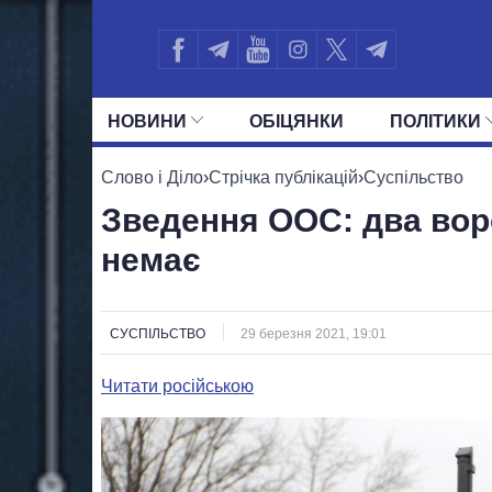
НОВИНИ
ОБIЦЯНКИ
ПОЛIТИКИ
УСІ ПОЛІТИКИ
ПРЕЗИДЕНТ І ОФ
Слово і Діло
›
Стрічка публікацій
›
Суспільство
Зведення ООС: два вор
немає
СУСПІЛЬСТВО
29 березня 2021, 19:01
Читати російською