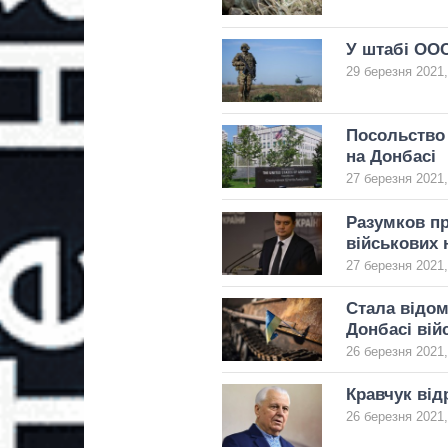
У штабі ООС
29 березня 2021,
Посольство
на Донбасі
27 березня 2021,
Разумков пр
військових 
27 березня 2021,
Стала відом
Донбасі вій
26 березня 2021,
Кравчук від
26 березня 2021,