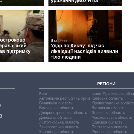
С
ураження двох НПЗ
достроково
8 серпня
ерала, який
Удар по Києву: під час
ав підтримку
ліквідації наслідків виявили
тіло людини
РЕГІОНИ
Київ
Івано-Франківська обл
Автономна республіка Крим
Київська область
Вінницька область
Кіровоградська област
В
Волинська область
Луганська область
Дніпропетровська область
Львівська область
Й
Донецька область
Миколаївська область
Житомирська область
Одеська область
Закарпатська область
Полтавська область
Запорізька область
Рівненська область