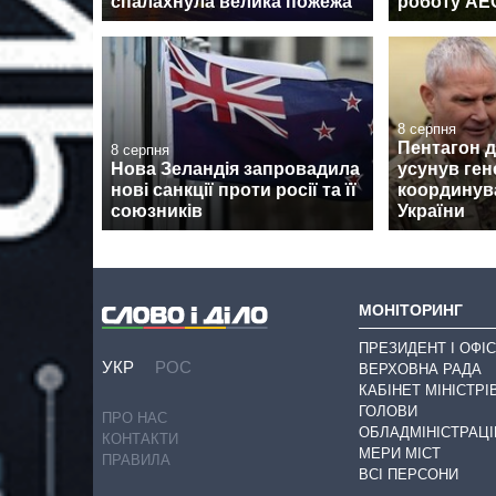
спалахнула велика пожежа
роботу АЕ
8 серпня
Пентагон 
8 серпня
Нова Зеландія запровадила
усунув ген
нові санкції проти росії та її
координув
союзників
України
МОНІТОРИНГ
ПРЕЗИДЕНТ І ОФІС
УКР
РОС
ВЕРХОВНА РАДА
КАБІНЕТ МІНІСТРІ
ГОЛОВИ
ПРО НАС
ОБЛАДМІНІСТРАЦІ
КОНТАКТИ
МЕРИ МІСТ
ПРАВИЛА
ВСІ ПЕРСОНИ