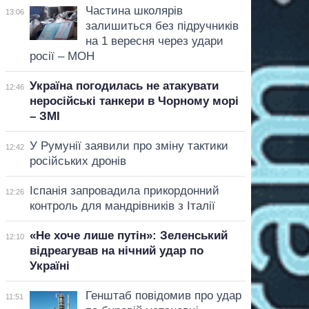
Частина школярів
13:06
залишиться без підручників
на 1 вересня через удари
росії – МОН
Україна погодилась не атакувати
12:46
неросійські танкери в Чорному морі
– ЗМІ
У Румунії заявили про зміну тактики
12:42
російських дронів
Іспанія запровадила прикордонний
12:26
контроль для мандрівників з Італії
«Не хоче лише путін»: Зеленський
12:10
відреагував на нічний удар по
Україні
Генштаб повідомив про удар
11:51