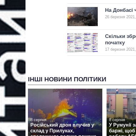
На Донбасі 
26 березня 2021,
Скільки збро
початку
17 березня 2021,
ІНШІ НОВИНИ ПОЛІТИКИ
8 серпня
8 серпня
Російський дрон влучив у
У Румунії 
склад у Прилуках,
баржі, щоб