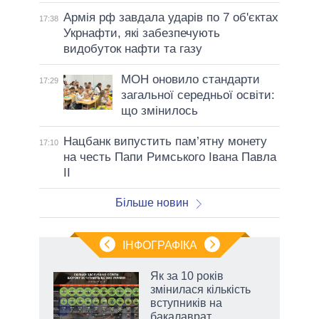
Армія рф завдала ударів по 7 об'єктах
17:38
Укрнафти, які забезпечують
видобуток нафти та газу
МОН оновило стандарти
17:29
загальної середньої освіти:
що змінилось
Нацбанк випустить пам’ятну монету
17:10
на честь Папи Римського Івана Павла
II
Більше новин
ІНФОГРАФІКА
Як за 10 років
 за
змінилася кількість
асть
вступників на
бакалаврат,