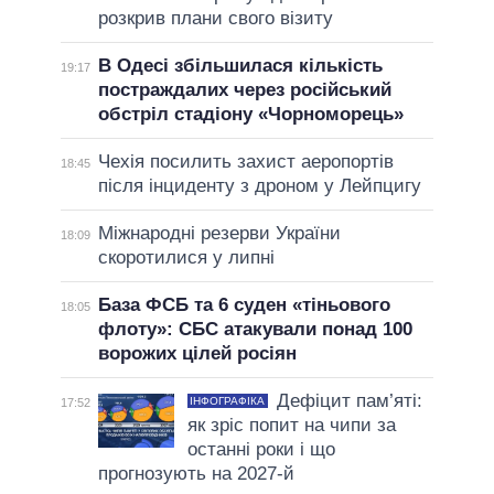
розкрив плани свого візиту
В Одесі збільшилася кількість
19:17
постраждалих через російський
обстріл стадіону «Чорноморець»
Чехія посилить захист аеропортів
18:45
після інциденту з дроном у Лейпцигу
Міжнародні резерви України
18:09
скоротилися у липні
База ФСБ та 6 суден «тіньового
18:05
флоту»: СБС атакували понад 100
ворожих цілей росіян
Дефіцит пам’яті:
ІНФОГРАФІКА
17:52
як зріс попит на чипи за
останні роки і що
прогнозують на 2027-й