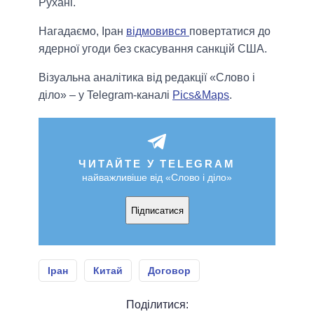
Рухані.
Нагадаємо, Іран
відмовився
повертатися до
ядерної угоди без скасування санкцій США.
Візуальна аналітика від редакції «Слово і
діло» – у Telegram-каналі
Pics&Maps
.
ЧИТАЙТЕ У TELEGRAM
найважливіше від «Слово і діло»
Підписатися
Іран
Китай
Договор
Поділитися: