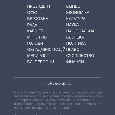
ПРЕЗИДЕНТ І
БІЗНЕС
ОФІС
ЕКОНОМІКА
ВЕРХОВНА
КУЛЬТУРА
РАДА
НАУКА
КАБІНЕТ
НАЦІОНАЛЬНА
МІНІСТРІВ
БЕЗПЕКА
ГОЛОВИ
ПОЛІТИКА
ОБЛАДМІНІСТРАЦІЙ
ПРАВО
МЕРИ МІСТ
СУСПІЛЬСТВО
ВСІ ПЕРСОНИ
ФІНАНСИ
info@slovoidilo.ua
Використання будь-яких матеріалів, розміщених на сайті,
дозволяється при вказуванні посилання (для інтернет-видань
— гіперпосилання) на www.slovoidilo.ua. Посилання
(гіперпосилання) обов’язкове незалежно від повного або
часткового використання матеріалів.