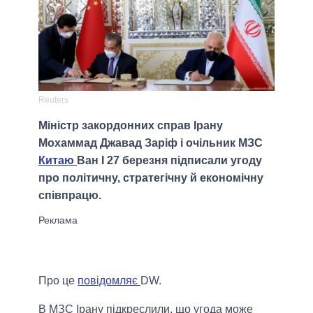
Reuters
Міністр закордонних справ Ірану
Мохаммад Джавад Заріф і очільник МЗС
Китаю
Ван І 27 березня підписали угоду
про політичну, стратегічну й економічну
співпрацю.
Про це
повідомляє
DW.
В МЗС Ірану підкреслили, що угода може