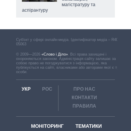
магістратуру та
аспірантуру
Cуб'єкт у сфері онлайн-медіа. Ідентифікатор медіа – R40-
05063
© 2009—2026
«Слово і Діло»
.
Всі права захищені і
охороняються законом. Адміністрація сайту залишає за
собою право не погоджуватися з інформацією, яка
публікується на сайті, власниками або авторами якої є треті
особи.
УКР
РОС
ПРО НАС
КОНТАКТИ
ПРАВИЛА
МОНІТОРИНГ
ТЕМАТИКИ