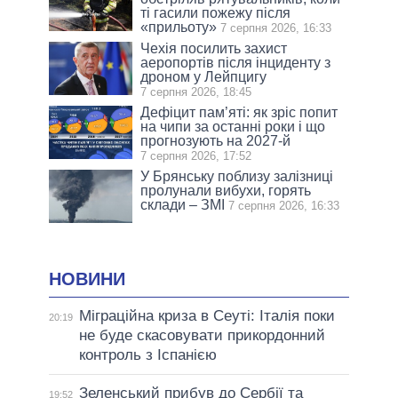
ті гасили пожежу після
«прильоту»
7 серпня 2026, 16:33
Чехія посилить захист
аеропортів після інциденту з
дроном у Лейпцигу
7 серпня 2026, 18:45
Дефіцит пам’яті: як зріс попит
на чипи за останні роки і що
прогнозують на 2027-й
7 серпня 2026, 17:52
У Брянську поблизу залізниці
пролунали вибухи, горять
склади – ЗМІ
7 серпня 2026, 16:33
НОВИНИ
Міграційна криза в Сеуті: Італія поки
20:19
не буде скасовувати прикордонний
контроль з Іспанією
Зеленський прибув до Сербії та
19:52