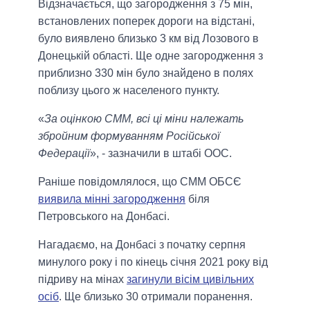
Відзначається, що загородження з 75 мін,
встановлених поперек дороги на відстані,
було виявлено близько 3 км від Лозового в
Донецькій області. Ще одне загородження з
приблизно 330 мін було знайдено в полях
поблизу цього ж населеного пункту.
«
За оцінкою СММ, всі ці міни належать
збройним формуванням Російської
Федерації
», - зазначили в штабі ООС.
Раніше повідомлялося, що СММ ОБСЄ
виявила мінні загородження
біля
Петровського на Донбасі.
Нагадаємо, на Донбасі з початку серпня
минулого року і по кінець січня 2021 року від
підриву на мінах
загинули вісім цивільних
осіб
. Ще близько 30 отримали поранення.