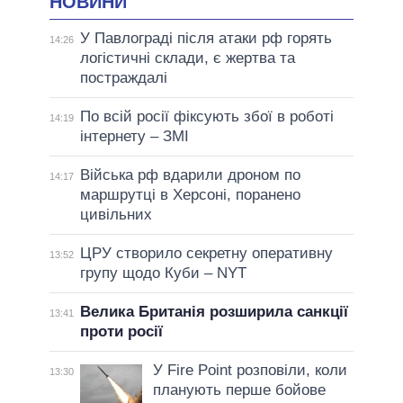
НОВИНИ
У Павлограді після атаки рф горять
14:26
логістичні склади, є жертва та
постраждалі
По всій росії фіксують збої в роботі
14:19
інтернету – ЗМІ
Війська рф вдарили дроном по
14:17
маршрутці в Херсоні, поранено
цивільних
ЦРУ створило секретну оперативну
13:52
групу щодо Куби – NYT
Велика Британія розширила санкції
13:41
проти росії
У Fire Point розповіли, коли
13:30
планують перше бойове