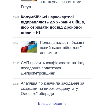
застосування системи
Freya
Колумбійські наркокартелі
13:02
відправляють до України бійців,
щоб отримати досвід дронової
війни – FT
Польща надасть Україні
12:50
новий пакет військової
допомоги
САП просить конфіскувати автівку
12:35
посадовця податкової
Дніпропетровщини
Апеляція призначила засідання за
12:24
скаргами на вирок ексдепутату
Одеської облради
Більше новин