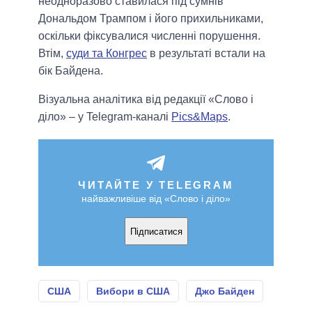
неодноразово ставилася під сумнів
Дональдом Трампом і його прихильниками,
оскільки фіксувалися численні порушення.
Втім,
суди та Конгрес
в результаті встали на
бік Байдена.
Візуальна аналітика від редакції «Слово і
діло» – у Telegram-каналі
Pics&Maps
.
ЧИТАЙТЕ У TELEGRAM
найважливіше від «Слово і діло»
Підписатися
США
Вибори в США
Джо Байден