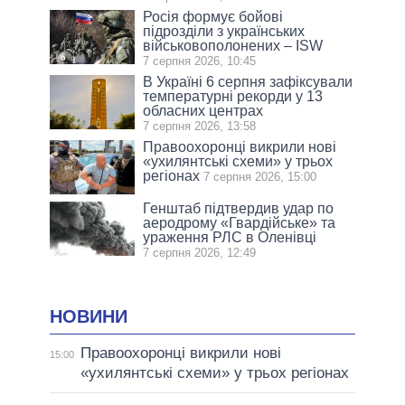
Росія формує бойові
підрозділи з українських
військовополонених – ISW
7 серпня 2026, 10:45
В Україні 6 серпня зафіксували
температурні рекорди у 13
обласних центрах
7 серпня 2026, 13:58
Правоохоронці викрили нові
«ухилянтські схеми» у трьох
регіонах
7 серпня 2026, 15:00
Генштаб підтвердив удар по
аеродрому «Гвардійське» та
ураження РЛС в Оленівці
7 серпня 2026, 12:49
НОВИНИ
Правоохоронці викрили нові
15:00
«ухилянтські схеми» у трьох регіонах