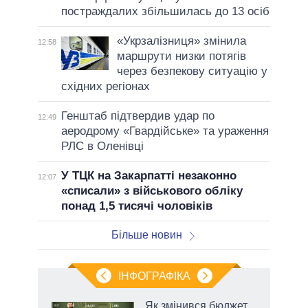
постраждалих збільшилась до 13 осіб
«Укрзалізниця» змінила
12:58
маршрути низки потягів
через безпекову ситуацію у
східних регіонах
Генштаб підтвердив удар по
12:49
аеродрому «Гвардійське» та ураження
РЛС в Оленівці
У ТЦК на Закарпатті незаконно
12:07
«списали» з військового обліку
понад 1,5 тисячі чоловіків
Більше новин
ІНФОГРАФІКА
 5
Як змінився бюджет