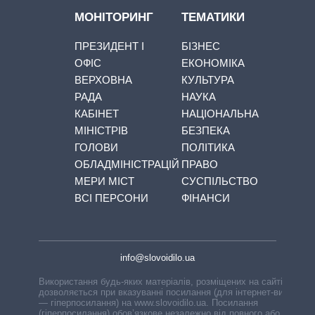
МОНІТОРИНГ
ТЕМАТИКИ
ПРЕЗИДЕНТ І
БІЗНЕС
ОФІС
ЕКОНОМІКА
ВЕРХОВНА
КУЛЬТУРА
РАДА
НАУКА
КАБІНЕТ
НАЦІОНАЛЬНА
МІНІСТРІВ
БЕЗПЕКА
ГОЛОВИ
ПОЛІТИКА
ОБЛАДМІНІСТРАЦІЙ
ПРАВО
МЕРИ МІСТ
СУСПІЛЬСТВО
ВСІ ПЕРСОНИ
ФІНАНСИ
info@slovoidilo.ua
Використання будь-яких матеріалів, розміщених на сайті,
дозволяється при вказуванні посилання (для інтернет-видань
— гіперпосилання) на www.slovoidilo.ua. Посилання
(гіперпосилання) обов’язкове незалежно від повного або