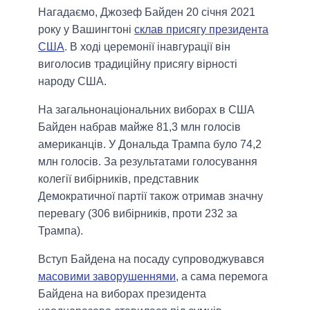
Нагадаємо, Джозеф Байден 20 січня 2021
року у Вашингтоні
склав присягу президента
США
. В ході церемонії інавгурації він
виголосив традиційну присягу вірності
народу США.
На загальнонаціональних виборах в США
Байден набрав майже 81,3 млн голосів
американців. У Дональда Трампа було 74,2
млн голосів. За результатами голосування
колегії вибірників, представник
Демократичної партії також отримав значну
перевагу (306 вибірників, проти 232 за
Трампа).
Вступ Байдена на посаду супроводжувався
масовими заворушеннями
, а сама перемога
Байдена на виборах президента