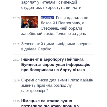
зарплат учителям і стипендій
студентам: як зростуть виплати
Росія вдарила по
ПІДСУМКИ
22:53
Лозовій і Павлограду, а
Стефанішиній обрали
запобіжний захід. Головне за день
Зеленський цими вихідними вперше
22:32
відвідає Сербію
Інцидент в аеропорту Лейпцига:
22:03
Бундестаг спростував інформацію
про боєприпаси на борту літака
Окремі списки для зими і літа: Кабмін
21:49
змінить правила розподілу
електроенергії
Німецьке вантажне судно
21:29
потрапило під атаку дронів у