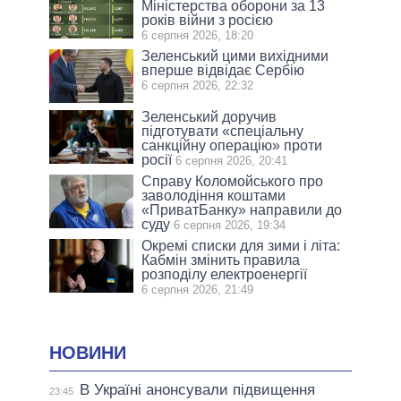
Міністерства оборони за 13
років війни з росією
6 серпня 2026, 18:20
Зеленський цими вихідними
вперше відвідає Сербію
6 серпня 2026, 22:32
Зеленський доручив
підготувати «спеціальну
санкційну операцію» проти
росії
6 серпня 2026, 20:41
Справу Коломойського про
заволодіння коштами
«ПриватБанку» направили до
суду
6 серпня 2026, 19:34
Окремі списки для зими і літа:
Кабмін змінить правила
розподілу електроенергії
6 серпня 2026, 21:49
НОВИНИ
В Україні анонсували підвищення
23:45