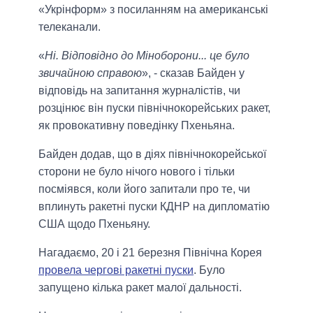
«Укрінформ» з посиланням на американські
телеканали.
«
Ні. Відповідно до Міноборони... це було
звичайною справою
», - сказав Байден у
відповідь на запитання журналістів, чи
розцінює він пуски північнокорейських ракет,
як провокативну поведінку Пхеньяна.
Байден додав, що в діях північнокорейської
сторони не було нічого нового і тільки
посміявся, коли його запитали про те, чи
вплинуть ракетні пуски КДНР на дипломатію
США щодо Пхеньяну.
Нагадаємо, 20 і 21 березня Північна Корея
провела чергові ракетні пуски
. Було
запущено кілька ракет малої дальності.