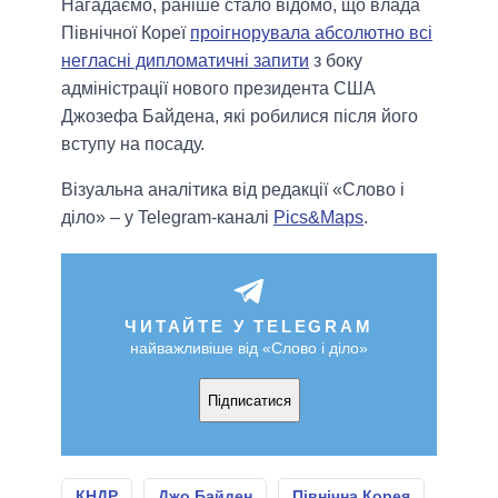
Нагадаємо, раніше стало відомо, що влада
Північної Кореї
проігнорувала абсолютно всі
негласні дипломатичні запити
з боку
адміністрації нового президента США
Джозефа Байдена, які робилися після його
вступу на посаду.
Візуальна аналітика від редакції «Слово і
діло» – у Telegram-каналі
Pics&Maps
.
ЧИТАЙТЕ У TELEGRAM
найважливіше від «Слово і діло»
Підписатися
КНДР
Джо Байден
Північна Корея