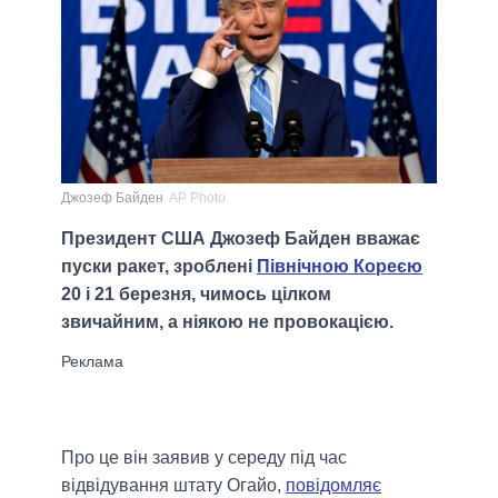
Джозеф Байден
AP Photo
Президент США Джозеф Байден вважає
пуски ракет, зроблені
Північною Кореєю
20 і 21 березня, чимось цілком
звичайним, а ніякою не провокацією.
Про це він заявив у середу під час
відвідування штату Огайо,
повідомляє