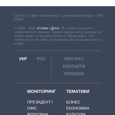
Cуб'єкт у сфері онлайн-медіа. Ідентифікатор медіа – R40-
05063
© 2009—2026
«Слово і Діло»
.
Всі права захищені і
охороняються законом. Адміністрація сайту залишає за
собою право не погоджуватися з інформацією, яка
публікується на сайті, власниками або авторами якої є треті
особи.
УКР
РОС
ПРО НАС
КОНТАКТИ
ПРАВИЛА
МОНІТОРИНГ
ТЕМАТИКИ
ПРЕЗИДЕНТ І
БІЗНЕС
ОФІС
ЕКОНОМІКА
ВЕРХОВНА
КУЛЬТУРА