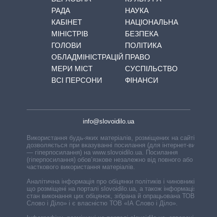
РАДА
НАУКА
КАБІНЕТ
НАЦІОНАЛЬНА
МІНІСТРІВ
БЕЗПЕКА
ГОЛОВИ
ПОЛІТИКА
ОБЛАДМІНІСТРАЦІЙ
ПРАВО
МЕРИ МІСТ
СУСПІЛЬСТВО
ВСІ ПЕРСОНИ
ФІНАНСИ
info@slovoidilo.ua
Використання будь-яких матеріалів, розміщених на сайті,
дозволяється при вказуванні посилання (для інтернет-видань
— гіперпосилання) на www.slovoidilo.ua. Посилання
(гіперпосилання) обов’язкове незалежно від повного або
часткового використання матеріалів.
Аналітична інформація про обіцянки політиків і чиновників,
що розміщені на порталі slovoidilo.ua, а також інформація про
стан виконання цих обіцянок, зібрана й опрацьована ТОВ «ІА
Слово і Діло» і є власністю ТОВ «ІА Слово і Діло».