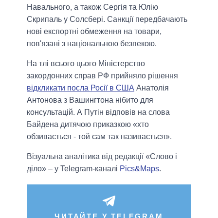
Навального, а також Сергія та Юлію
Скрипаль у Солсбері. Санкції передбачають
нові експортні обмеження на товари,
пов'язані з національною безпекою.
На тлі всього цього Міністерство
закордонних справ РФ прийняло рішення
відкликати посла Росії в США
Анатолія
Антонова з Вашингтона нібито для
консультацій. А Путін відповів на слова
Байдена дитячою приказкою «хто
обзивається - той сам так називається».
Візуальна аналітика від редакції «Слово і
діло» – у Telegram-каналі
Pics&Maps
.
ЧИТАЙТЕ У TELEGRAM