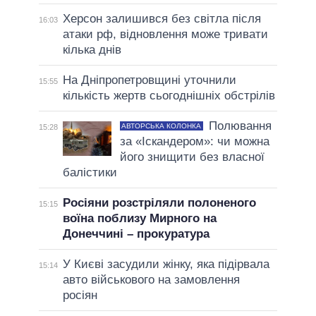
Херсон залишився без світла після
16:03
атаки рф, відновлення може тривати
кілька днів
На Дніпропетровщині уточнили
15:55
кількість жертв сьогоднішніх обстрілів
Полювання
АВТОРСЬКА КОЛОНКА
15:28
за «Іскандером»: чи можна
його знищити без власної
балістики
Росіяни розстріляли полоненого
15:15
воїна поблизу Мирного на
Донеччині – прокуратура
У Києві засудили жінку, яка підірвала
15:14
авто військового на замовлення
росіян