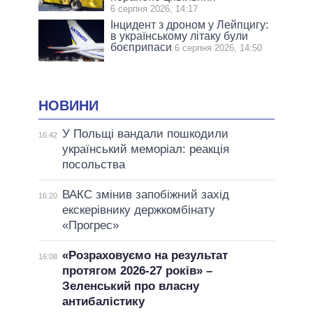
6 серпня 2026, 14:17
Інцидент з дроном у Лейпцигу:
в українському літаку були
боєприпаси
6 серпня 2026, 14:50
НОВИНИ
У Польщі вандали пошкодили
16:42
український меморіал: реакція
посольства
ВАКС змінив запобіжний захід
16:20
екскерівнику держкомбінату
«Прогрес»
«Розраховуємо на результат
16:08
протягом 2026-27 років» –
Зеленський про власну
антибалістику