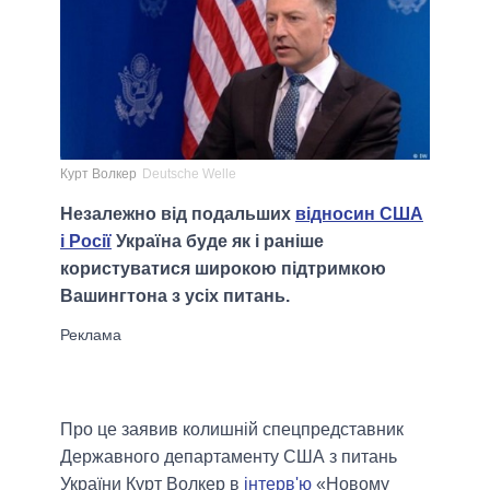
Курт Волкер
Deutsche Welle
Незалежно від подальших
відносин США
і Росії
Україна буде як і раніше
користуватися широкою підтримкою
Вашингтона з усіх питань.
Про це заявив колишній спецпредставник
Державного департаменту США з питань
України Курт Волкер в
інтерв'ю
«Новому