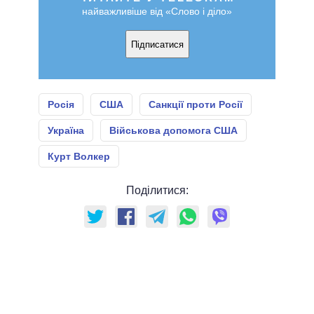
найважливіше від «Слово і діло»
Підписатися
Росія
США
Санкції проти Росії
Україна
Військова допомога США
Курт Волкер
Поділитися: