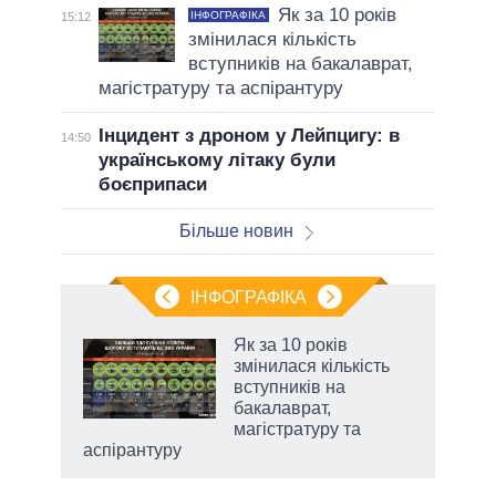
Як за 10 років
ІНФОГРАФІКА
15:12
змінилася кількість
вступників на бакалаврат,
магістратуру та аспірантуру
Інцидент з дроном у Лейпцигу: в
14:50
українському літаку були
боєприпаси
Більше новин
ІНФОГРАФІКА
Як за 10 років
 за
змінилася кількість
асть
вступників на
бакалаврат,
магістратуру та
аспірантуру