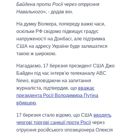
Байдена проти Росії через отруєння
Навального
», - додав він.
На думку Волкера, попереду важкі часи,
оскільки РФ свідомо підвищує градус
напруженості на Донбасі, але підтримка
США на адресу України буде залишатися
такою ж широкою.
Нагадаємо, 17 березня президент США Джо
Байден під час інтерв'ю телеканалу ABC
News, відповідаючи на запитання
журналіста, підтвердив, що
вважає
президента Росії Володимира Путіна
вбивцею
.
17 березня стало відомо, що США
вводять
чергові торгові санкції проти Росії
через
отруєння російського опозиціонера Олексія