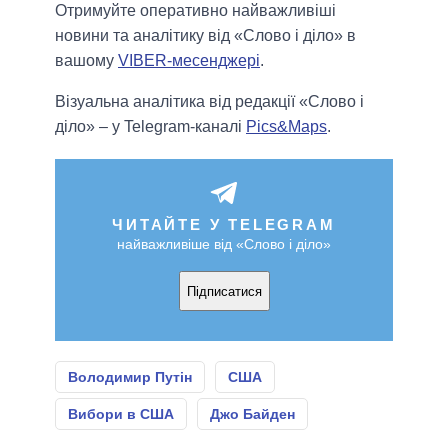
Отримуйте оперативно найважливіші
новини та аналітику від «Слово і діло» в
вашому
VIBER-месенджері
.
Візуальна аналітика від редакції «Слово і
діло» – у Telegram-каналі
Pics&Maps
.
ЧИТАЙТЕ У TELEGRAM
найважливіше від «Слово і діло»
Підписатися
Володимир Путін
США
Вибори в США
Джо Байден