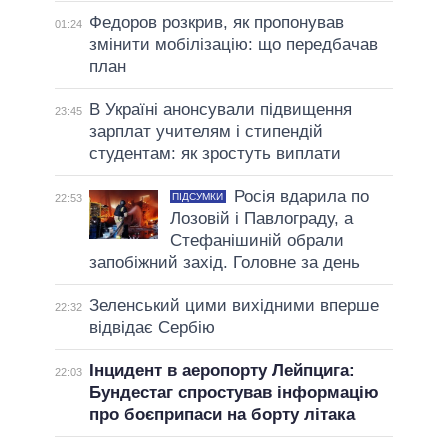
Федоров розкрив, як пропонував
01:24
змінити мобілізацію: що передбачав
план
В Україні анонсували підвищення
23:45
зарплат учителям і стипендій
студентам: як зростуть виплати
Росія вдарила по
ПІДСУМКИ
22:53
Лозовій і Павлограду, а
Стефанішиній обрали
запобіжний захід. Головне за день
Зеленський цими вихідними вперше
22:32
відвідає Сербію
Інцидент в аеропорту Лейпцига:
22:03
Бундестаг спростував інформацію
про боєприпаси на борту літака