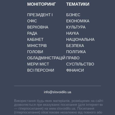
МОНІТОРИНГ
ТЕМАТИКИ
ПРЕЗИДЕНТ І
БІЗНЕС
ОФІС
ЕКОНОМІКА
ВЕРХОВНА
КУЛЬТУРА
РАДА
НАУКА
КАБІНЕТ
НАЦІОНАЛЬНА
МІНІСТРІВ
БЕЗПЕКА
ГОЛОВИ
ПОЛІТИКА
ОБЛАДМІНІСТРАЦІЙ
ПРАВО
МЕРИ МІСТ
СУСПІЛЬСТВО
ВСІ ПЕРСОНИ
ФІНАНСИ
info@slovoidilo.ua
Використання будь-яких матеріалів, розміщених на сайті,
дозволяється при вказуванні посилання (для інтернет-видань
— гіперпосилання) на www.slovoidilo.ua. Посилання
(гіперпосилання) обов’язкове незалежно від повного або