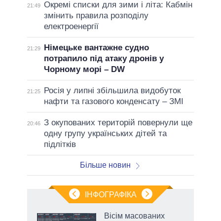
Окремі списки для зими і літа: Кабмін
21:49
змінить правила розподілу
електроенергії
Німецьке вантажне судно
21:29
потрапило під атаку дронів у
Чорному морі – DW
Росія у липні збільшила видобуток
21:25
нафти та газового конденсату – ЗМІ
З окупованих територій повернули ще
20:46
одну групу українських дітей та
підлітків
Більше новин
ІНФОГРАФІКА
нтів:
Вісім масованих