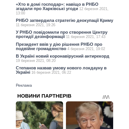
«Хто в домі господар»: навіщо в РНБО
згадали про Харківські угоди
12 березня 2021,
13:00
РНБО затвердила стратегію деокупації Криму
11 березня 2021, 19:26
У РНБО повідомили про створення Центру
протидії дезінформації
11 березня 2021, 17:43
Президент ввів у дію рішення РНБО про
подвійне громадянство
4 березня 2021, 19:02
В Україні новий коронавірусний антирекорд
19 березня 2021, 08:20
Степанов назвав умову нового локдауну в
Україні
16 березня 2021, 06:22