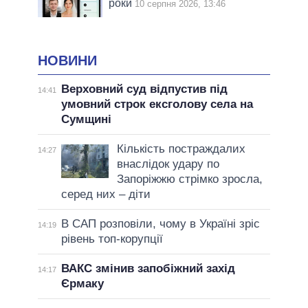
роки
10 серпня 2026, 13:46
НОВИНИ
Верховний суд відпустив під
14:41
умовний строк ексголову села на
Сумщині
Кількість постраждалих
14:27
внаслідок удару по
Запоріжжю стрімко зросла,
серед них – діти
В САП розповіли, чому в Україні зріс
14:19
рівень топ-корупції
ВАКС змінив запобіжний захід
14:17
Єрмаку