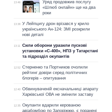
Уряд продовжив послугу
13:46
«Шлюб онлайн» ще на два
роки
У Лейпцигу дрон врізався у крило
13:38
українського Ан-124: ЗМІ розкрили
нові деталі
Сили оборони уразили пускові
13:11
установки «С-400», НПЗ у Татарстані
та підрозділ окупантів
Стерненко та Портников очолили
12:52
рейтинг довіри серед політичних
блогерів – опитування
Обвинуваченій ексначальниці апарату
12:40
Харківської ОВА не змінили заставу
Окупанти вдарили керованою
12:35
авіабомбою по Запоріжжю, є поранені