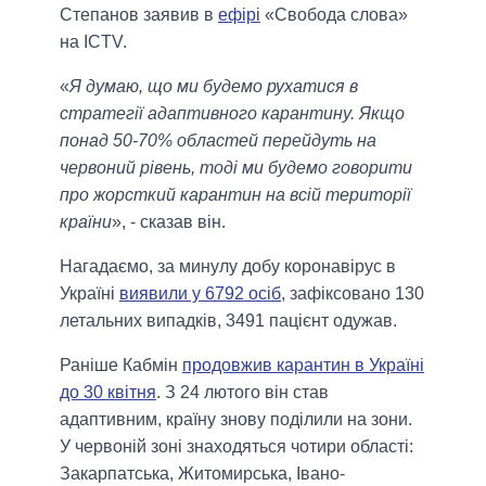
Степанов заявив в
ефірі
«Свобода слова»
на ICTV.
«
Я думаю, що ми будемо рухатися в
стратегії адаптивного карантину. Якщо
понад 50-70% областей перейдуть на
червоний рівень, тоді ми будемо говорити
про жорсткий карантин на всій території
країни
», - сказав він.
Нагадаємо, за минулу добу коронавірус в
Україні
виявили у 6792 осіб
, зафіксовано 130
летальних випадків, 3491 пацієнт одужав.
Раніше Кабмін
продовжив карантин в Україні
до 30 квітня
. З 24 лютого він став
адаптивним, країну знову поділили на зони.
У червоній зоні знаходяться чотири області:
Закарпатська, Житомирська, Івано-