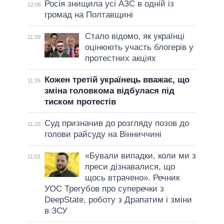
Росія знищила усі АЗС в одній із
12:06
громад на Полтавщині
Стало відомо, як українці
11:39
оцінюють участь блогерів у
протестних акціях
Кожен третій українець вважає, що
11:35
зміна головкома відбулася під
тиском протестів
Суд призначив до розгляду позов до
11:20
голови райсуду на Вінниччині
«Бували випадки, коли ми з
11:01
преси дізнавалися, що
щось втрачено». Речник
УОС Трегубов про cуперечки з
DeepState, роботу з Драпатим і зміни
в ЗСУ