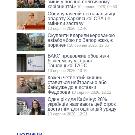
зміни у воєнно-політичному
керівництві»
10 серпня 2026, 09:50
Обвинуваченій ексначальниці
апарату Харківської ОВА не
змінили заставу
10 серпня 2026, 12:40
Окупанти вдарили керованою
авіабомбою по Запоріжжю, є
поранені
10 серпня 2026, 12:35
ВАКС продовжив обов'язки
бізнесмену у справі
Ташлицької ГАЕС
10 серпня 2026, 10:16
Кожен четвертий киянин
ставиться нейтрально або
байдуже до відставки
Федорова
10 серпня 2026, 12:12
Один рік для Кабміну: 28%
українців називають цей строк
достатнім для оцінки дій уряду
10 серпня 2026, 12:21