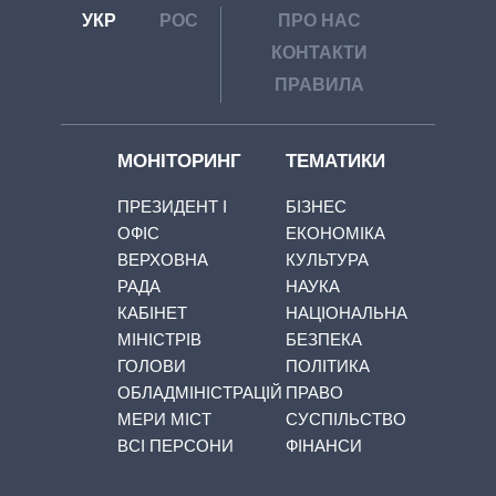
УКР
РОС
ПРО НАС
КОНТАКТИ
ПРАВИЛА
МОНІТОРИНГ
ТЕМАТИКИ
ПРЕЗИДЕНТ І
БІЗНЕС
ОФІС
ЕКОНОМІКА
ВЕРХОВНА
КУЛЬТУРА
РАДА
НАУКА
КАБІНЕТ
НАЦІОНАЛЬНА
МІНІСТРІВ
БЕЗПЕКА
ГОЛОВИ
ПОЛІТИКА
ОБЛАДМІНІСТРАЦІЙ
ПРАВО
МЕРИ МІСТ
СУСПІЛЬСТВО
ВСІ ПЕРСОНИ
ФІНАНСИ