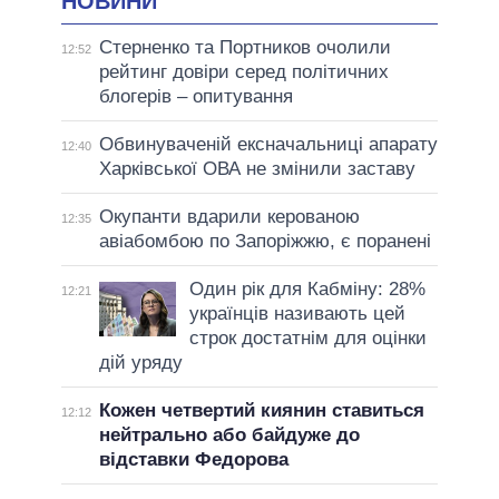
НОВИНИ
Стерненко та Портников очолили
12:52
рейтинг довіри серед політичних
блогерів – опитування
Обвинуваченій ексначальниці апарату
12:40
Харківської ОВА не змінили заставу
Окупанти вдарили керованою
12:35
авіабомбою по Запоріжжю, є поранені
Один рік для Кабміну: 28%
12:21
українців називають цей
строк достатнім для оцінки
дій уряду
Кожен четвертий киянин ставиться
12:12
нейтрально або байдуже до
відставки Федорова