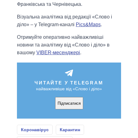
Франківська та Чернівецька.
Візуальна аналітика від редакції «Слово і
діло» – у Telegram-каналі
Pics&Maps
.
Отримуйте оперативно найважливіші
новини та аналітику від «Слово і діло» в
вашому
VIBER-месенджері
.
ЧИТАЙТЕ У TELEGRAM
найважливіше від «Слово і діло»
Підписатися
Коронавірус
Карантин