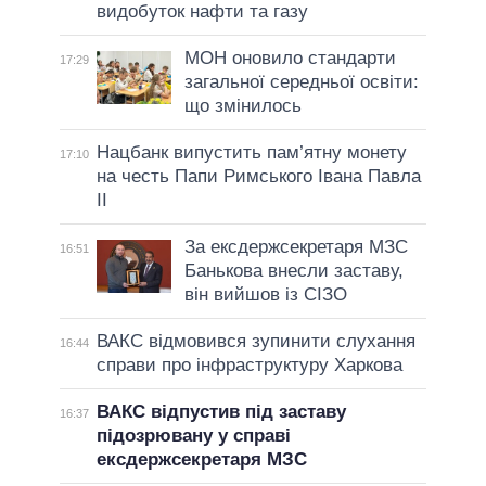
видобуток нафти та газу
МОН оновило стандарти
17:29
загальної середньої освіти:
що змінилось
Нацбанк випустить пам’ятну монету
17:10
на честь Папи Римського Івана Павла
II
За ексдержсекретаря МЗС
16:51
Банькова внесли заставу,
він вийшов із СІЗО
ВАКС відмовився зупинити слухання
16:44
справи про інфраструктуру Харкова
ВАКС відпустив під заставу
16:37
підозрювану у справі
ексдержсекретаря МЗС