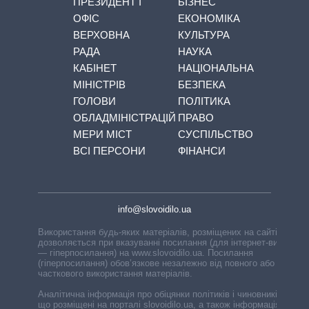
ПРЕЗИДЕНТ І
БІЗНЕС
ОФІС
ЕКОНОМІКА
ВЕРХОВНА
КУЛЬТУРА
РАДА
НАУКА
КАБІНЕТ
НАЦІОНАЛЬНА
МІНІСТРІВ
БЕЗПЕКА
ГОЛОВИ
ПОЛІТИКА
ОБЛАДМІНІСТРАЦІЙ
ПРАВО
МЕРИ МІСТ
СУСПІЛЬСТВО
ВСІ ПЕРСОНИ
ФІНАНСИ
info@slovoidilo.ua
Використання будь-яких матеріалів, розміщених на сайті,
дозволяється при вказуванні посилання (для інтернет-видань
— гіперпосилання) на www.slovoidilo.ua. Посилання
(гіперпосилання) обов’язкове незалежно від повного або
часткового використання матеріалів.
Аналітична інформація про обіцянки політиків і чиновників,
що розміщені на порталі slovoidilo.ua, а також інформація про