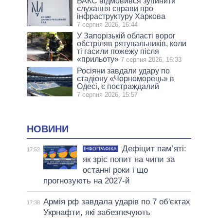
ВАКС відмовився зупинити
слухання справи про
інфраструктуру Харкова
7 серпня 2026, 16:44
У Запорізькій області ворог
обстріляв рятувальників, коли
ті гасили пожежу після
«прильоту»
7 серпня 2026, 16:33
Росіяни завдали удару по
стадіону «Чорноморець» в
Одесі, є постраждалий
7 серпня 2026, 15:57
НОВИНИ
Дефіцит пам’яті:
ІНФОГРАФІКА
17:52
як зріс попит на чипи за
останні роки і що
прогнозують на 2027-й
Армія рф завдала ударів по 7 об'єктах
17:38
Укрнафти, які забезпечують