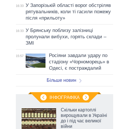
У Запорізькій області ворог обстріляв
16:33
рятувальників, коли ті гасили пожежу
після «прильоту»
У Брянську поблизу залізниці
16:33
пролунали вибухи, горять склади –
ЗМІ
Росіяни завдали удару по
15:57
стадіону «Чорноморець» в
Одесі, є постраждалий
Більше новин
ІНФОГРАФІКА
 як
Скільки картоплі
и за
вирощували в Україні
до і під час великої
2027-
війни