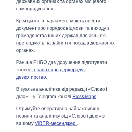
державних органах та органах місцевого
самоврядування.
Крім цього, в парламент мають внести
документ про порядок відмови та виходу з
громадянства інших держав для осіб, які
претендують на зайняття посад в державних
органах.
Раніше РНБО дав доручення підготувати
звіти у
справах про держзраду і
дезертирство
.
Візуальна аналітика від редакції «Слово і
діло» – у Telegram-каналі
Pics&Maps
.
Отримуйте оперативно найважливіші
новини та аналітику від «Слово і діло» в
вашому
VIBER-месенджері
.