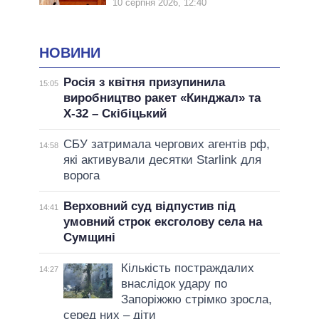
10 серпня 2026, 12:40
НОВИНИ
Росія з квітня призупинила
15:05
виробництво ракет «Кинджал» та
Х-32 – Скібіцький
СБУ затримала чергових агентів рф,
14:58
які активували десятки Starlink для
ворога
Верховний суд відпустив під
14:41
умовний строк ексголову села на
Сумщині
Кількість постраждалих
14:27
внаслідок удару по
Запоріжжю стрімко зросла,
серед них – діти