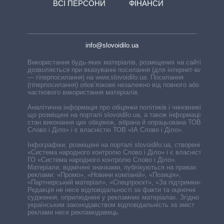
ВСІ ПЕРСОНИ
ФІНАНСИ
info@slovoidilo.ua
Використання будь-яких матеріалів, розміщених на сайті,
дозволяється при вказуванні посилання (для інтернет-видань
— гіперпосилання) на www.slovoidilo.ua. Посилання
(гіперпосилання) обов’язкове незалежно від повного або
часткового використання матеріалів.
Аналітична інформація про обіцянки політиків і чиновників,
що розміщені на порталі slovoidilo.ua, а також інформація про
стан виконання цих обіцянок, зібрана й опрацьована ТОВ «ІА
Слово і Діло» і є власністю ТОВ «ІА Слово і Діло».
Інфографіки, розміщені на порталі slovoidilo.ua, створені ГО
«Система народного контролю Слово і Діло» і є власністю
ГО «Система народного контролю Слово і Діло».
Матеріали, відмічені значками, публікуються на правах
реклами: «Промо», «Новини компаній», «Позиція»,
«Партнерський матеріал», «Спецпроєкт», «За підтримки».
Редакція не несе відповідальності за факти та оціночні
судження, оприлюднені у рекламних матеріалах. Згідно з
українським законодавством відповідальність за зміст
реклами несе рекламодавець.