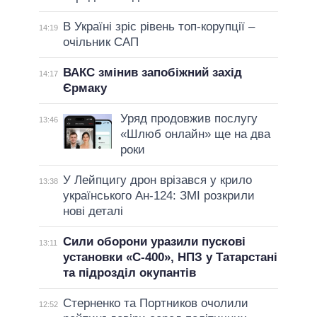
В Україні зріс рівень топ-корупції –
14:19
очільник САП
ВАКС змінив запобіжний захід
14:17
Єрмаку
Уряд продовжив послугу
13:46
«Шлюб онлайн» ще на два
роки
У Лейпцигу дрон врізався у крило
13:38
українського Ан-124: ЗМІ розкрили
нові деталі
Сили оборони уразили пускові
13:11
установки «С-400», НПЗ у Татарстані
та підрозділ окупантів
Стерненко та Портников очолили
12:52