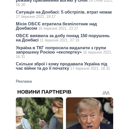
режиму припинення вогню у січні
29 січня 2021,
16:20
Ситуація на Донбасі: 5 обстрілів, втрат немає
17 березня 2021, 19:17
Місія ОБСЄ втратила безпілотник над
Донбасом
16 березня 2021, 23:27
ОБСЄ виявила за добу понад 150 порушень
на Донбасі
11 березня 2021, 07:19
Україна в ТКГ попросила видалити з групи
запрошену Росією «експертку»
16 березня 2021,
16:31
Скільки зброї і кому продавала Україна під
час війни та до її початку
17 березня 2021, 18:32