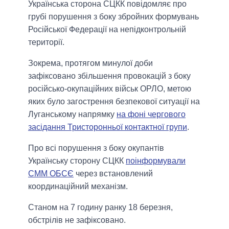
Українська сторона СЦКК повідомляє про
грубі порушення з боку збройних формувань
Російської Федерації на непідконтрольній
території.
Зокрема, протягом минулої доби
зафіксовано збільшення провокацій з боку
російсько-окупаційних військ ОРЛО, метою
яких було загострення безпекової ситуації на
Луганському напрямку
на фоні чергового
засідання Тристоронньої контактної групи
.
Про всі порушення з боку окупантів
Українську сторону СЦКК
поінформували
СММ ОБСЄ
через встановлений
координаційний механізм.
Станом на 7 годину ранку 18 березня,
обстрілів не зафіксовано.