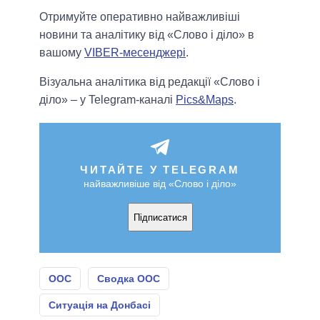
Отримуйте оперативно найважливіші
новини та аналітику від «Слово і діло» в
вашому
VIBER-месенджері
.
Візуальна аналітика від редакції «Слово і
діло» – у Telegram-каналі
Pics&Maps
.
ЧИТАЙТЕ У TELEGRAM
найважливіше від «Слово і діло»
Підписатися
ООС
Сводка ООС
Ситуація на Донбасі