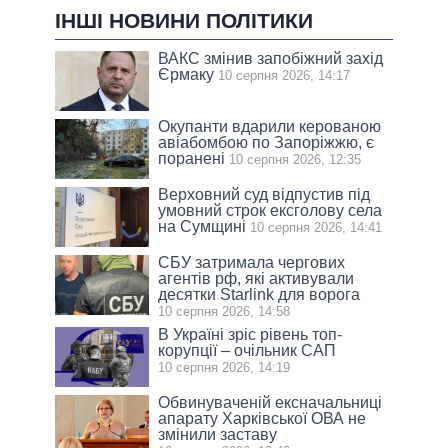
ІНШІ НОВИНИ ПОЛІТИКИ
ВАКС змінив запобіжний захід
Єрмаку
10 серпня 2026, 14:17
Окупанти вдарили керованою
авіабомбою по Запоріжжю, є
поранені
10 серпня 2026, 12:35
Верховний суд відпустив під
умовний строк ексголову села
на Сумщині
10 серпня 2026, 14:41
СБУ затримала чергових
агентів рф, які активували
десятки Starlink для ворога
10 серпня 2026, 14:58
В Україні зріс рівень топ-
корупції – очільник САП
10 серпня 2026, 14:19
Обвинуваченій ексначальниці
апарату Харківської ОВА не
змінили заставу