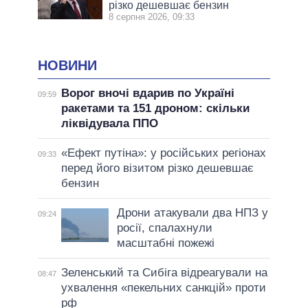
різко дешевшає бензин
8 серпня 2026, 09:33
НОВИНИ
Ворог вночі вдарив по Україні
09:59
ракетами та 151 дроном: скільки
ліквідувала ППО
«Ефект путіна»: у російських регіонах
09:33
перед його візитом різко дешевшає
бензин
Дрони атакували два НПЗ у
09:24
росії, спалахнули
масштабні пожежі
Зеленський та Сибіга відреагували на
08:47
ухвалення «пекельних санкцій» проти
рф