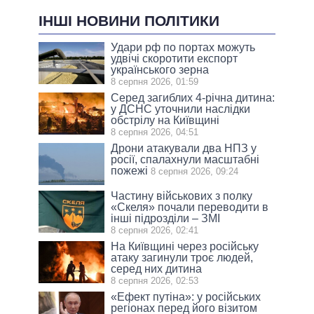
ІНШІ НОВИНИ ПОЛІТИКИ
Удари рф по портах можуть
удвічі скоротити експорт
українського зерна
8 серпня 2026, 01:59
Серед загиблих 4-річна дитина:
у ДСНС уточнили наслідки
обстрілу на Київщині
8 серпня 2026, 04:51
Дрони атакували два НПЗ у
росії, спалахнули масштабні
пожежі
8 серпня 2026, 09:24
Частину військових з полку
«Скеля» почали переводити в
інші підрозділи – ЗМІ
8 серпня 2026, 02:41
На Київщині через російську
атаку загинули троє людей,
серед них дитина
8 серпня 2026, 02:53
«Ефект путіна»: у російських
регіонах перед його візитом