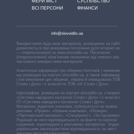
МЕРИ МІСТ
СУСПІЛЬСТВО
ВСІ ПЕРСОНИ
ФІНАНСИ
info@slovoidilo.ua
Використання будь-яких матеріалів, розміщених на сайті,
дозволяється при вказуванні посилання (для інтернет-видань
— гіперпосилання) на www.slovoidilo.ua. Посилання
(гіперпосилання) обов’язкове незалежно від повного або
часткового використання матеріалів.
Аналітична інформація про обіцянки політиків і чиновників,
що розміщені на порталі slovoidilo.ua, а також інформація про
стан виконання цих обіцянок, зібрана й опрацьована ТОВ «ІА
Слово і Діло» і є власністю ТОВ «ІА Слово і Діло».
Інфографіки, розміщені на порталі slovoidilo.ua, створені ГО
«Система народного контролю Слово і Діло» і є власністю
ГО «Система народного контролю Слово і Діло».
Матеріали, відмічені значками, публікуються на правах
реклами: «Промо», «Новини компаній», «Позиція»,
«Партнерський матеріал», «Спецпроєкт», «За підтримки».
Редакція не несе відповідальності за факти та оціночні
судження, оприлюднені у рекламних матеріалах. Згідно з
українським законодавством відповідальність за зміст
реклами несе рекламодавець.