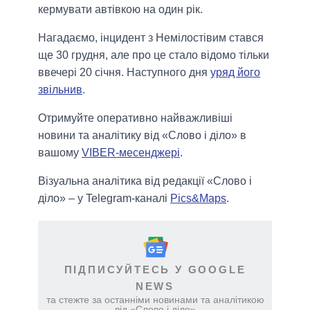
кермувати автівкою на один рік.
Нагадаємо, інцидент з Немілостівим стався
ще 30 грудня, але про це стало відомо тільки
ввечері 20 січня. Наступного дня
уряд його
звільнив
.
Отримуйте оперативно найважливіші
новини та аналітику від «Слово і діло» в
вашому
VIBER-месенджері
.
Візуальна аналітика від редакції «Слово і
діло» – у Telegram-каналі
Pics&Maps
.
ПІДПИСУЙТЕСЬ У GOOGLE
NEWS
та стежте за останніми новинами та аналітикою
від «Слово і діло»