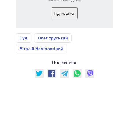
Підписатися
Суд
Олег Уруський
Віталій Немілостівий
Поділитися: