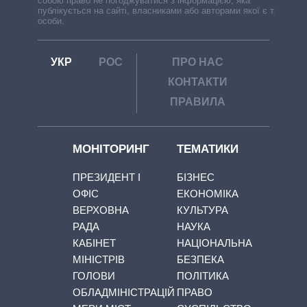
собою право не погоджуватися з інформацією, яка
публікується на сайті, власниками або авторами якої є треті
особи.
УКР
РОС
ПРО НАС
КОНТАКТИ
ПРАВИЛА
МОНІТОРИНГ
ТЕМАТИКИ
ПРЕЗИДЕНТ І
БІЗНЕС
ОФІС
ЕКОНОМІКА
ВЕРХОВНА
КУЛЬТУРА
РАДА
НАУКА
КАБІНЕТ
НАЦІОНАЛЬНА
МІНІСТРІВ
БЕЗПЕКА
ГОЛОВИ
ПОЛІТИКА
ОБЛАДМІНІСТРАЦІЙ
ПРАВО