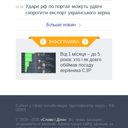
Удари рф по портах можуть удвічі
01:59
скоротити експорт українського зерна
Більше новин
ІНФОГРАФІКА
 як
Від 1 місяця – до 5
и за
років: хто і як довго
обіймав посаду
2027-
керівника СЗР
Cуб'єкт у сфері онлайн-медіа. Ідентифікатор медіа – R40-
05063
© 2009—2026
«Слово і Діло»
.
Всі права захищені і
охороняються законом. Адміністрація сайту залишає за