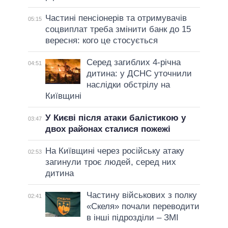
Частині пенсіонерів та отримувачів
05:15
соцвиплат треба змінити банк до 15
вересня: кого це стосується
Серед загиблих 4-річна
04:51
дитина: у ДСНС уточнили
наслідки обстрілу на
Київщині
У Києві після атаки балістикою у
03:47
двох районах сталися пожежі
На Київщині через російську атаку
02:53
загинули троє людей, серед них
дитина
Частину військових з полку
02:41
«Скеля» почали переводити
в інші підрозділи – ЗМІ