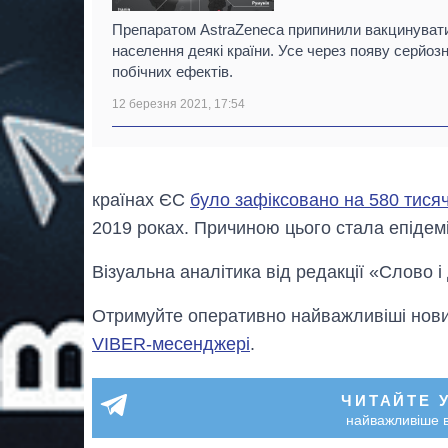
Препаратом AstraZeneca припинили вакцинуват
населення деякі країни. Усе через появу серйоз
побічних ефектів.
12 березня 2021, 17:54
країнах ЄС
було зафіксовано на 580 тися
2019 роках. Причиною цього стала епідемі
Візуальна аналітика від редакції «Слово і
Отримуйте оперативно найважливіші новин
VIBER-месенджері
.
ЧИТАЙТЕ 
найважливіше в