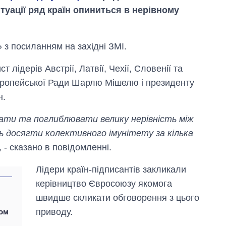
туації ряд країн опиниться в нерівному
з посиланням на західні ЗМІ.
 лідерів Австрії, Латвії, Чехії, Словенії та
вропейської Ради Шарлю Мішелю і президенту
н.
ти та поглиблювати велику нерівність між
ть досягти колективного імунітету за кілька
, - сказано в повідомленні.
Як за 10 років
змінилася кількість
вступників на
Лідери країн-підписантів закликали
бакалаврат,
керівництво Євросоюзу якомога
магістратуру та
швидше скликати обговорення з цього
аспірантуру
приводу.
том