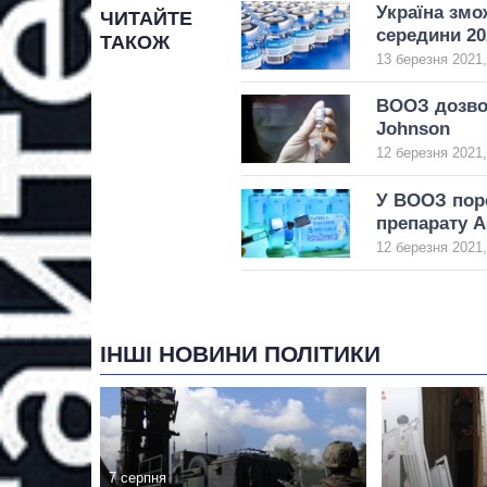
Україна змо
ЧИТАЙТЕ
середини 20
ТАКОЖ
13 березня 2021,
ВООЗ дозвол
Johnson
12 березня 2021,
У ВООЗ пор
препарату A
12 березня 2021,
ІНШІ НОВИНИ ПОЛІТИКИ
7 серпня