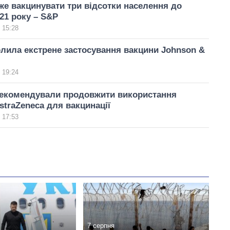
же вакцинувати три відсотки населення до
21 року – S&P
 15:28
ила екстрене застосування вакцини Johnson &
 19:24
екомендували продовжити використання
straZeneca для вакцинації
 17:53
7 серпня