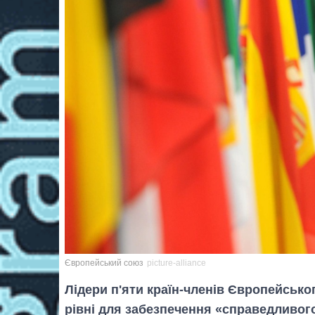
Європейський союз
picture-alliance
Лідери п'яти країн-членів Європейськ
рівні для забезпечення «справедливо