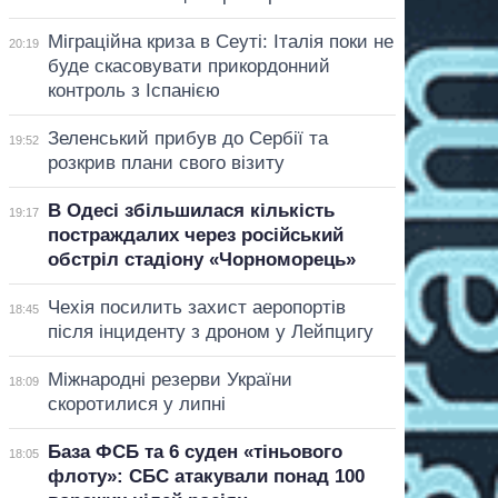
Міграційна криза в Сеуті: Італія поки не
20:19
буде скасовувати прикордонний
контроль з Іспанією
Зеленський прибув до Сербії та
19:52
розкрив плани свого візиту
В Одесі збільшилася кількість
19:17
постраждалих через російський
обстріл стадіону «Чорноморець»
Чехія посилить захист аеропортів
18:45
після інциденту з дроном у Лейпцигу
Міжнародні резерви України
18:09
скоротилися у липні
База ФСБ та 6 суден «тіньового
18:05
флоту»: СБС атакували понад 100