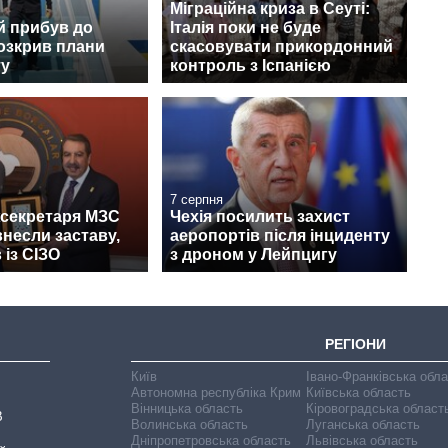
Міграційна криза в Сеуті:
й прибув до
Італія поки не буде
розкрив плани
скасовувати прикордонний
ту
контроль з Іспанією
7 серпня
жсекретаря МЗС
Чехія посилить захист
несли заставу,
аеропортів після інциденту
 із СІЗО
з дроном у Лейпцигу
РЕГІОНИ
Київ
Івано-Франківська обл
Автономна республіка Крим
Київська область
Вінницька область
Кіровоградська област
В
Волинська область
Луганська область
Дніпропетровська область
Львівська область