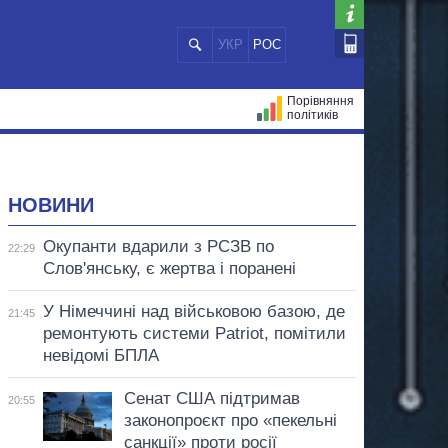
УКР
РОС
Порівняння
політиків
ЦІЙ
МЕРИ МІСТ
ВСІ ПЕРСОНИ
НОВИНИ
Окупанти вдарили з РСЗВ по
22:29
Слов'янську, є жертва і поранені
У Німеччині над військовою базою, де
21:45
ремонтують системи Patriot, помітили
невідомі БПЛА
Сенат США підтримав
20:55
законопроєкт про «пекельні
санкції» проти росії