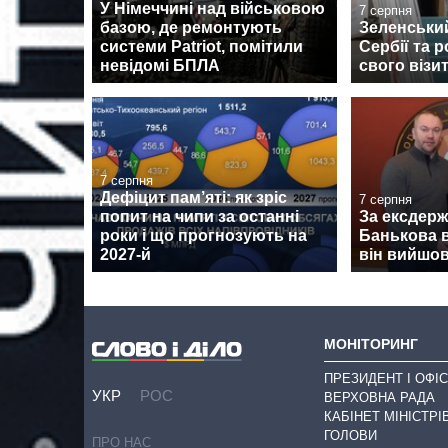
У Німеччині над військовою
7 серпня
базою, де ремонтують
Зеленськи
системи Patriot, помітили
Сербії та 
невідомі БПЛА
свого візи
7 серпня
Дефіцит пам’яті: як зріс
7 серпня
попит на чипи за останні
За ексдер
роки і що прогнозують на
Банькова в
2027-й
він вийшов
МОНІТОРИНГ
ПРЕЗИДЕНТ І ОФІС
УКР
РОС
ВЕРХОВНА РАДА
КАБІНЕТ МІНІСТРІ
ГОЛОВИ
ПРО НАС