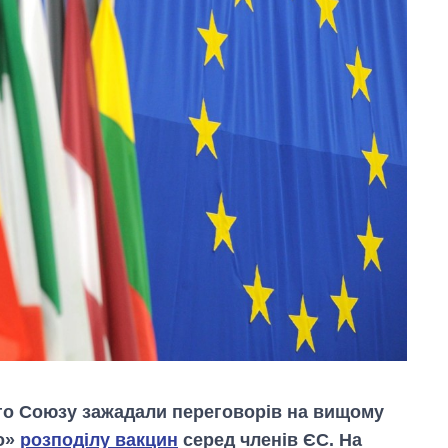
ого Союзу зажадали переговорів на вищому
го»
розподілу вакцин
серед членів ЄС. На