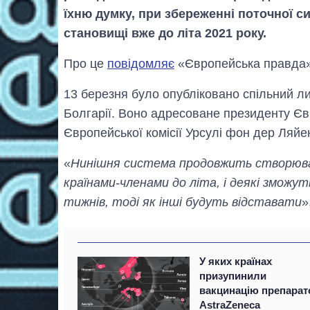
їхню думку, при збереженні поточної си
становищі вже до літа 2021 року.
Про це
повідомляє
«Європейська правда» 
13 березня було опубліковано спільний лист
Болгарії. Воно адресоване президенту Є
Європейської комісії Урсулі фон дер Ляйе
«
Нинішня система продовжить створюва
країнами-членами до літа, і деякі зможу
тижнів, тоді як інші будуть відставати
»
У яких країнах
призупинили
вакцинацію препара
AstraZeneca