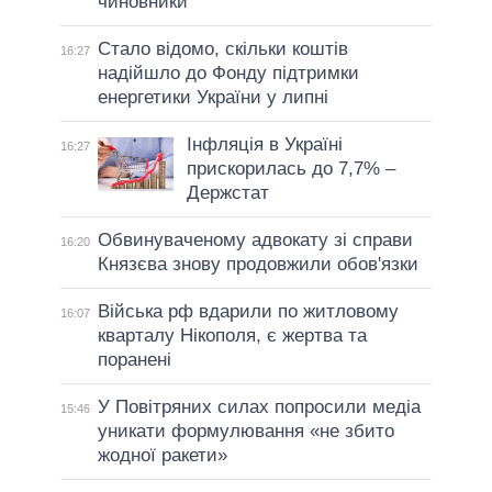
чиновники
Стало відомо, скільки коштів
16:27
надійшло до Фонду підтримки
енергетики України у липні
Інфляція в Україні
16:27
прискорилась до 7,7% –
Держстат
Обвинуваченому адвокату зі справи
16:20
Князєва знову продовжили обов'язки
Війська рф вдарили по житловому
16:07
кварталу Нікополя, є жертва та
поранені
У Повітряних силах попросили медіа
15:46
уникати формулювання «не збито
жодної ракети»