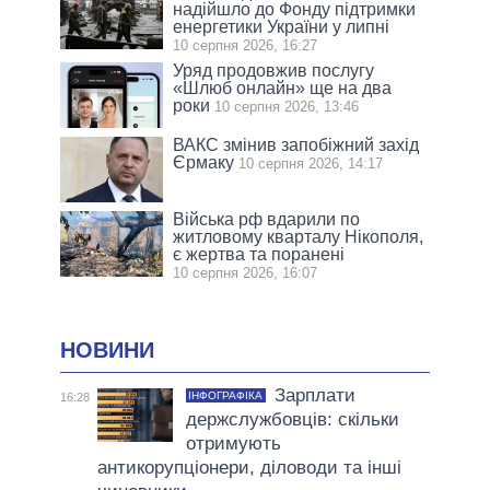
надійшло до Фонду підтримки
енергетики України у липні
10 серпня 2026, 16:27
Уряд продовжив послугу
«Шлюб онлайн» ще на два
роки
10 серпня 2026, 13:46
ВАКС змінив запобіжний захід
Єрмаку
10 серпня 2026, 14:17
Війська рф вдарили по
житловому кварталу Нікополя,
є жертва та поранені
10 серпня 2026, 16:07
НОВИНИ
Зарплати
ІНФОГРАФІКА
16:28
держслужбовців: скільки
отримують
антикорупціонери, діловоди та інші