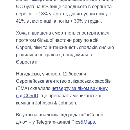
ЄС була на 8% вище середнього в серпні та
вересні, + 18% у жовтні, досягнувши піку у +
41% в листопаді, а потім + 30% у грудні.
Хоча підвищена смертність спостерігалася
протягом більшої частини року по всій
Європі, піки та інтенсивність спалахів сильно
різнилися по країнах, повідомили в
Євростаті.
Нагадаємо, у четвер, 11 березня,
Європейське агентство з лікарських засобів
(EMA) схвалило
четверту за ліком вакцину
від COVID
- це препарат американської
компанії Johnson & Johnson.
Візуальна аналітика від редакції «Слово і
діло» – у Telegram-каналі
Pics&Maps
.