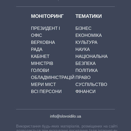
МОНІТОРИНГ
ТЕМАТИКИ
ПРЕЗИДЕНТ І
БІЗНЕС
ОФІС
ЕКОНОМІКА
ВЕРХОВНА
КУЛЬТУРА
РАДА
НАУКА
КАБІНЕТ
НАЦІОНАЛЬНА
МІНІСТРІВ
БЕЗПЕКА
ГОЛОВИ
ПОЛІТИКА
ОБЛАДМІНІСТРАЦІЙ
ПРАВО
МЕРИ МІСТ
СУСПІЛЬСТВО
ВСІ ПЕРСОНИ
ФІНАНСИ
info@slovoidilo.ua
Використання будь-яких матеріалів, розміщених на сайті,
дозволяється при вказуванні посилання (для інтернет-видань