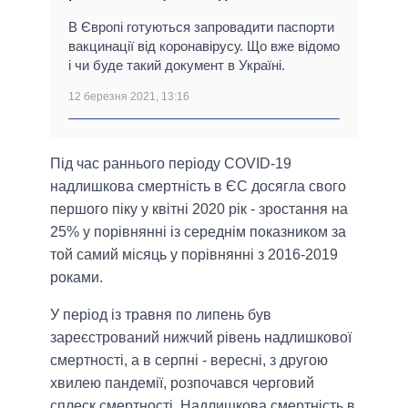
В Європі готуються запровадити паспорти
вакцинації від коронавірусу. Що вже відомо
і чи буде такий документ в Україні.
12 березня 2021, 13:16
Під час раннього періоду COVID-19
надлишкова смертність в ЄС досягла свого
першого піку у квітні 2020 рік - зростання на
25% у порівнянні із середнім показником за
той самий місяць у порівнянні з 2016-2019
роками.
У період із травня по липень був
зареєстрований нижчий рівень надлишкової
смертності, а в серпні - вересні, з другою
хвилею пандемії, розпочався черговий
сплеск смертності. Надлишкова смертність в