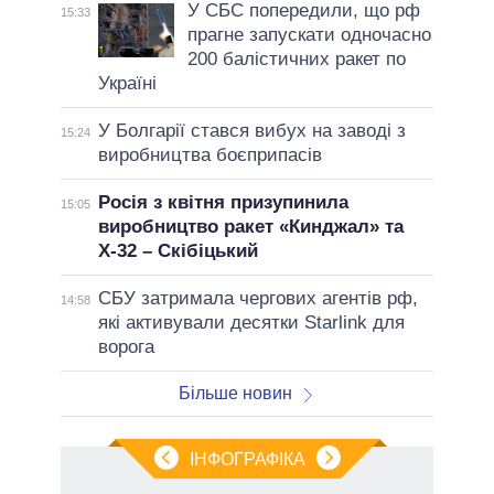
У СБС попередили, що рф
15:33
прагне запускати одночасно
200 балістичних ракет по
Україні
У Болгарії стався вибух на заводі з
15:24
виробництва боєприпасів
Росія з квітня призупинила
15:05
виробництво ракет «Кинджал» та
Х-32 – Скібіцький
СБУ затримала чергових агентів рф,
14:58
які активували десятки Starlink для
ворога
Більше новин
ІНФОГРАФІКА