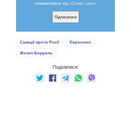
найважливіше від «Слово і діло»
Підписатися
Санкції проти Росії
Євросоюз
Жозеп Боррель
Поділитися: