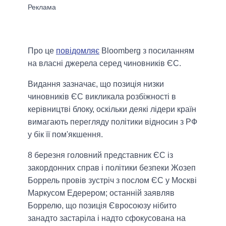
Про це
повідомляє
Bloomberg з посиланням
на власні джерела серед чиновників ЄС.
Видання зазначає, що позиція низки
чиновників ЄС викликала розбіжності в
керівництві блоку, оскільки деякі лідери країн
вимагають перегляду політики відносин з РФ
у бік її пом'якшення.
8 березня головний представник ЄС із
закордонних справ і політики безпеки Жозеп
Боррель провів зустріч з послом ЄС у Москві
Маркусом Едерером; останній заявляв
Боррелю, що позиція Євросоюзу нібито
занадто застаріла і надто сфокусована на