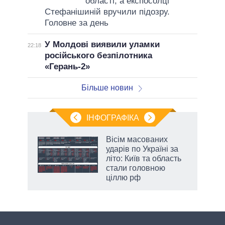
області, а експосолці
Стефанішиній вручили підозру.
Головне за день
У Молдові виявили уламки
22:18
російського безпілотника
«Герань-2»
Більше новин
ІНФОГРАФІКА
и на
Вісім масованих
ударів по Україні за
а
літо: Київ та область
стали головною
ціллю рф