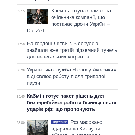
Кремль готував замах на
02:15
очільника компанії, що
постачає дрони Україні –
Die Zeit
На кордоні Литви з Білоруссю
00:58
знайшли вже третій підземний тунель
для нелегальних мігрантів
Українська служба «Голосу Америки»
00:26
відновлює роботу після тривалої
паузи
Кабмін готує пакет рішень для
23:45
безперебійної роботи бізнесу після
ударів рф: що пропонують
Рф масовано
ПІДСУМКИ
23:00
вдарила по Києву та