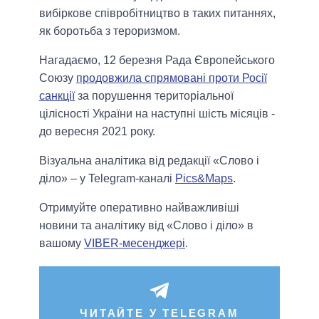
вибіркове співробітництво в таких питаннях,
як боротьба з тероризмом.
Нагадаємо, 12 березня Рада Європейського
Союзу
продовжила спрямовані проти Росії
санкції
за порушення територіальної
цілісності України на наступні шість місяців -
до вересня 2021 року.
Візуальна аналітика від редакції «Слово і
діло» – у Telegram-каналі
Pics&Maps
.
Отримуйте оперативно найважливіші
новини та аналітику від «Слово і діло» в
вашому
VIBER-месенджері
.
ЧИТАЙТЕ У TELEGRAM