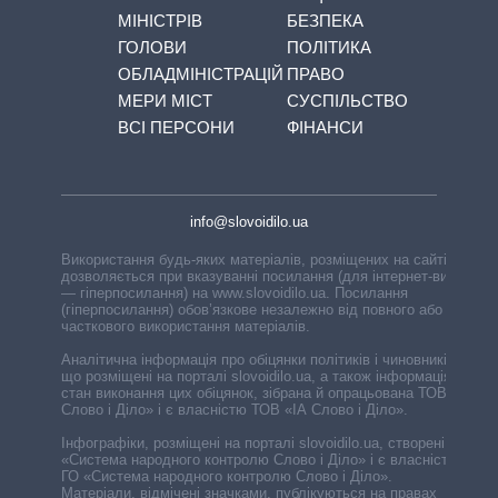
МІНІСТРІВ
БЕЗПЕКА
ГОЛОВИ
ПОЛІТИКА
ОБЛАДМІНІСТРАЦІЙ
ПРАВО
МЕРИ МІСТ
СУСПІЛЬСТВО
ВСІ ПЕРСОНИ
ФІНАНСИ
info@slovoidilo.ua
Використання будь-яких матеріалів, розміщених на сайті,
дозволяється при вказуванні посилання (для інтернет-видань
— гіперпосилання) на www.slovoidilo.ua. Посилання
(гіперпосилання) обов’язкове незалежно від повного або
часткового використання матеріалів.
Аналітична інформація про обіцянки політиків і чиновників,
що розміщені на порталі slovoidilo.ua, а також інформація про
стан виконання цих обіцянок, зібрана й опрацьована ТОВ «ІА
Слово і Діло» і є власністю ТОВ «ІА Слово і Діло».
Інфографіки, розміщені на порталі slovoidilo.ua, створені ГО
«Система народного контролю Слово і Діло» і є власністю
ГО «Система народного контролю Слово і Діло».
Матеріали, відмічені значками, публікуються на правах