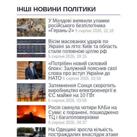
ІНШІ НОВИНИ ПОЛІТИКИ
У Молдові виявили уламки
російського безпілотника
«Герань-2»
5 серпня 2026, 22:18
Вісім масованих ударів по
Україні за літо: Київ та область
стали головною ціллю рф
5 серпня 2026, 19:15
«Потрібен новий силовий
блок»: Залужний пояснив свої
слова про вступ України до
НАТО
6 серпня 2026, 02:59
Затемнення Сонця скоротить
виробництво електроенергії в
ЄС майже на 10 ГВт
6 серпня 2026, 03:59
Росія скинула чотири КАБи на
Суми: є поранені, пошкоджено
ТЦ і багатоповерхівки
6 серпня 2026, 04:37
На Одещині зросла кількість
постраждалих внаслідок атаки