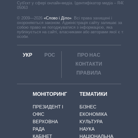
Cуб'єкт у сфері онлайн-медіа. Ідентифікатор медіа – R40-
05063
© 2009—2026
«Слово і Діло»
.
Всі права захищені і
охороняються законом. Адміністрація сайту залишає за
собою право не погоджуватися з інформацією, яка
публікується на сайті, власниками або авторами якої є треті
особи.
УКР
РОС
ПРО НАС
КОНТАКТИ
ПРАВИЛА
МОНІТОРИНГ
ТЕМАТИКИ
ПРЕЗИДЕНТ І
БІЗНЕС
ОФІС
ЕКОНОМІКА
ВЕРХОВНА
КУЛЬТУРА
РАДА
НАУКА
КАБІНЕТ
НАЦІОНАЛЬНА