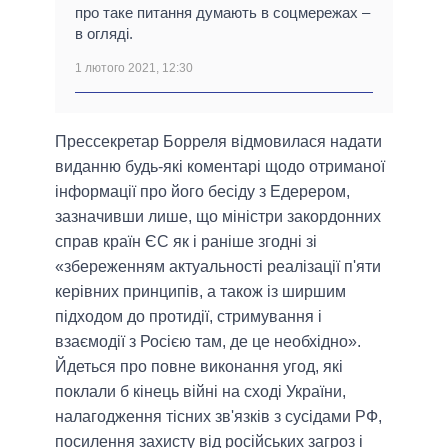
про таке питання думають в соцмережах –
в огляді.
1 лютого 2021, 12:30
Прессекретар Борреля відмовилася надати
виданню будь-які коментарі щодо отриманої
інформації про його бесіду з Едерером,
зазначивши лише, що міністри закордонних
справ країн ЄС як і раніше згодні зі
«збереженням актуальності реалізації п'яти
керівних принципів, а також із ширшим
підходом до протидії, стримування і
взаємодії з Росією там, де це необхідно».
Йдеться про повне виконання угод, які
поклали б кінець війні на сході України,
налагодження тісних зв'язків з сусідами РФ,
посилення захисту від російських загроз і