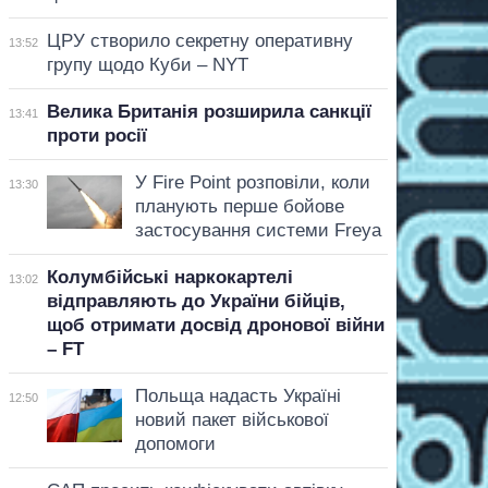
ЦРУ створило секретну оперативну
13:52
групу щодо Куби – NYT
Велика Британія розширила санкції
13:41
проти росії
У Fire Point розповіли, коли
13:30
планують перше бойове
застосування системи Freya
Колумбійські наркокартелі
13:02
відправляють до України бійців,
щоб отримати досвід дронової війни
– FT
Польща надасть Україні
12:50
новий пакет військової
допомоги