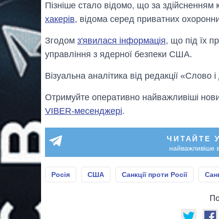
Пізніше стало відомо, що за здійсненням 
хакерів
, відома серед приватних охоронн
Згодом
з'явилася інформація
, що під їх 
управління з ядерної безпеки США.
Візуальна аналітика від редакції «Слово і
Отримуйте оперативно найважливіші новин
VIBER-месенджері
.
ЧИТАЙТЕ 
найважливіше в
Росія
США
Санкції проти Росії
Санк
По