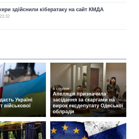
кери здійснили кібератаку на сайт КМДА
23:32
6 серпня
Апеляція призначила
асть Україні
засідання за скаргами на
т військової
вирок ексдепутату Одеської
облради