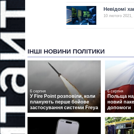
Невідомі ха
10 лютого 2021, 
ІНШІ НОВИНИ ПОЛІТИКИ
6 серпня
6 серпня
У Fire Point розповіли, коли
Польща над
планують перше бойове
новий паке
застосування системи Freya
допомоги