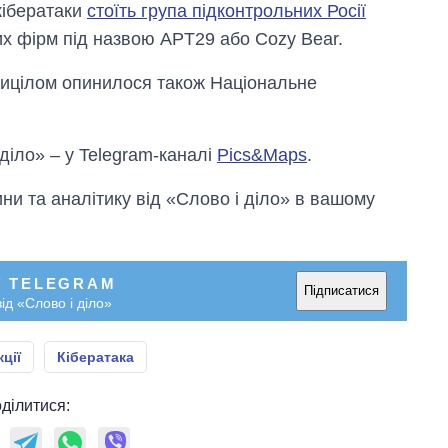
кібератаки
стоїть група підконтрольних Росії
их фірм під назвою APT29 або Cozy Bear.
прицілом опинилося також Національне
 діло» – у Telegram-каналі
Pics&Maps
.
и та аналітику від «Слово і діло» в вашому
У TELEGRAM
Підписатися
ід «Слово і діло»
ції
Кібератака
ділитися: