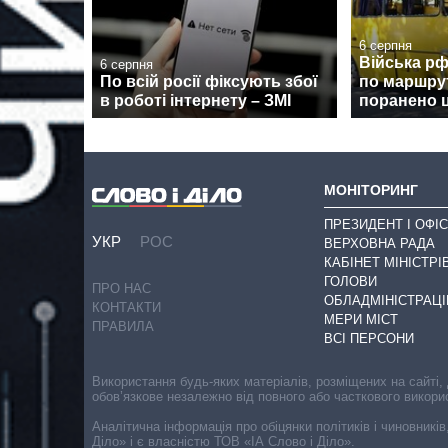
6 серпня
Війська р
6 серпня
По всій росії фіксують збої
по маршрут
в роботі інтернету – ЗМІ
поранено 
МОНІТОРИНГ
ПРЕЗИДЕНТ І ОФІС
УКР
РОС
ВЕРХОВНА РАДА
КАБІНЕТ МІНІСТРІ
ГОЛОВИ
ПРО НАС
ОБЛАДМІНІСТРАЦІ
КОНТАКТИ
МЕРИ МІСТ
ПРАВИЛА
ВСІ ПЕРСОНИ
Використання будь-яких матеріалів, розміщених на сайті,
обов’язкове незалежно від повного або часткового викори
Аналітична інформація про обіцянки політиків і чиновників
Діло» і є власністю ТОВ «ІА Слово і Діло».