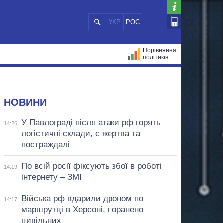
УКР
РОС
Порівняння
політиків
ЦІЙ
МЕРИ МІСТ
ВСІ ПЕРСОНИ
НОВИНИ
У Павлограді після атаки рф горять
14:26
логістичні склади, є жертва та
постраждалі
По всій росії фіксують збої в роботі
14:19
інтернету – ЗМІ
Війська рф вдарили дроном по
14:17
маршрутці в Херсоні, поранено
цивільних