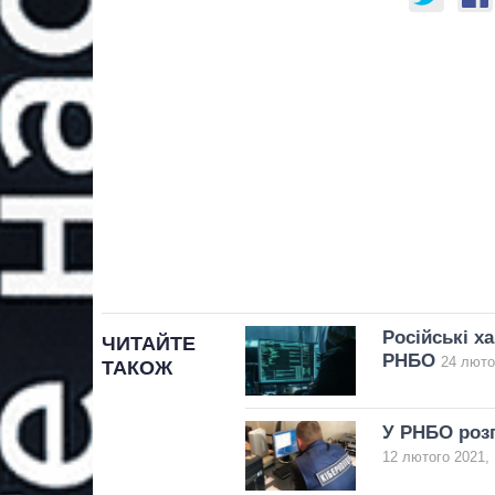
Російські х
ЧИТАЙТЕ
РНБО
24 люто
ТАКОЖ
У РНБО розп
12 лютого 2021, 