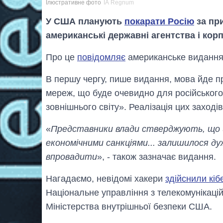
Ілюстративне фото
ІА Regnum
У США планують
покарати Росію
за при
американські державні агентства і корпо
Про це
повідомляє
американське видання 
В першу чергу, пише видання, мова йде п
мереж, що буде очевидно для російського 
зовнішнього світу». Реалізація цих заході
«
Представники влади стверджують, що ц
економічними санкціями... залишилося ду
впровадити
», - також зазначає видання.
Нагадаємо, невідомі хакери
здійснили кіб
Національне управління з телекомунікацій 
Міністерства внутрішньої безпеки США.