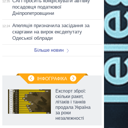
САП просить конфіскувати автівку
12:35
посадовця податкової
Дніпропетровщини
Апеляція призначила засідання за
12:24
скаргами на вирок ексдепутату
Одеської облради
Більше новин
ІНФОГРАФІКА
Експорт зброї:
скільки ракет,
літаків і танків
продала Україна
за роки
незалежності