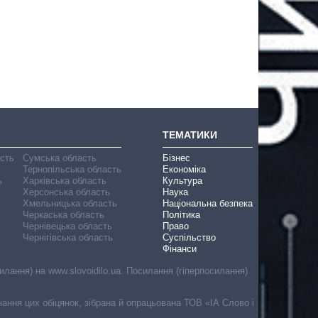
ТЕМАТИКИ
асть
Сумська область
Бізнес
Тернопільська область
Економіка
ь
Харківська область
Культура
Херсонська область
Наука
Хмельницька область
Національна безпека
Черкаська область
Політика
Чернівецька область
Право
Чернігівська область
Суспільство
Фінанси
лання) на www.slovoidilo.ua. Посилання (гіперпосилання)
онання цих обіцянок, зібрана й опрацьована ТОВ «ІА Слово і