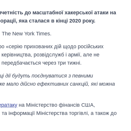
четність до масштабної хакерської атаки на
рації, яка сталася в кінці 2020 року.
The New York Times.
ро «серію прихованих дій щодо російських
керівництва, розвідслужб і армії, але не
в передбачається через три тижні.
і дії будуть поєднуватися з певними
же мало дійсно ефективних санкцій, які можна
Вісім масованих
ударів по Україні
за літо: Київ та
ератаку
на Міністерство фінансів США,
область стали
та інформації Міністерства торгівлі, а також до
головною ціллю
рф