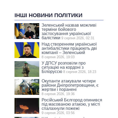
ІНШІ НОВИНИ ПОЛІТИКИ
Зеленський назвав можливі
терміни бойового
застосування української
балістики
9 серпня 2026, 02:31
Над створенням української
антибалістики працюють дві
компанії – Зеленський
8 серпня 2026, 19:03
У ДПСУ розповіли про
ситуацію на кордоні з
Білоруссю
8 серпня 2026, 18:23
Окупанти атакували чотири
райони Дніпропетровщини, є
жертви і поранені
8 серпня 2026, 19:36
Російський Бєлгород опинився
під масованою атакою, у місті
спалахнули пожежі
9 серпня 2026, 03:56