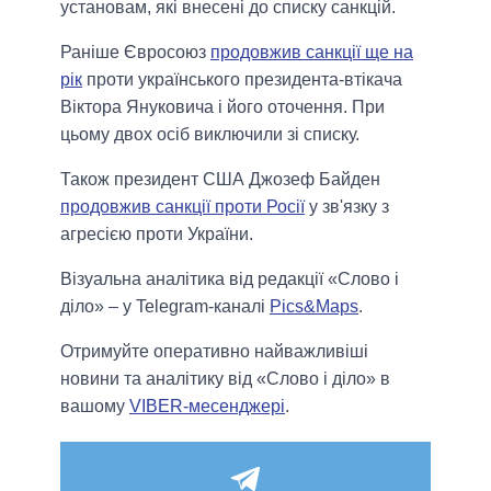
установам, які внесені до списку санкцій.
Раніше Євросоюз
продовжив санкції ще на
рік
проти українського президента-втікача
Віктора Януковича і його оточення. При
цьому двох осіб виключили зі списку.
Також президент США Джозеф Байден
продовжив санкції проти Росії
у зв'язку з
агресією проти України.
Візуальна аналітика від редакції «Слово і
діло» – у Telegram-каналі
Pics&Maps
.
Отримуйте оперативно найважливіші
новини та аналітику від «Слово і діло» в
вашому
VIBER-месенджері
.