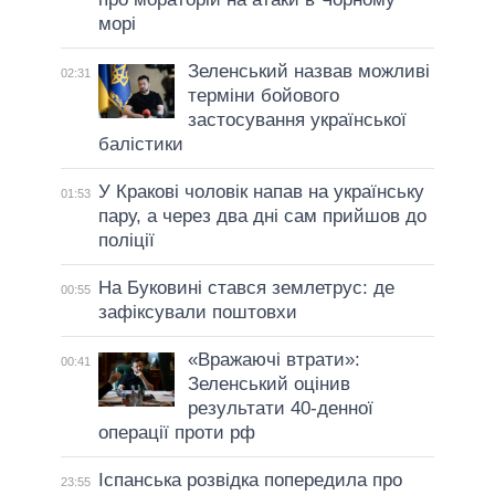
морі
Зеленський назвав можливі
02:31
терміни бойового
застосування української
балістики
У Кракові чоловік напав на українську
01:53
пару, а через два дні сам прийшов до
поліції
На Буковині стався землетрус: де
00:55
зафіксували поштовхи
«Вражаючі втрати»:
00:41
Зеленський оцінив
результати 40-денної
операції проти рф
Іспанська розвідка попередила про
23:55