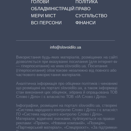
ГОЛОВИ
ПОЛІТИКА
ОБЛАДМІНІСТРАЦІЙ
ПРАВО
МЕРИ МІСТ
СУСПІЛЬСТВО
ВСІ ПЕРСОНИ
ФІНАНСИ
info@slovoidilo.ua
Використання будь-яких матеріалів, розміщених на сайті,
дозволяється при вказуванні посилання (для інтернет-видань
— гіперпосилання) на www.slovoidilo.ua. Посилання
(гіперпосилання) обов’язкове незалежно від повного або
часткового використання матеріалів.
Аналітична інформація про обіцянки політиків і чиновників,
що розміщені на порталі slovoidilo.ua, а також інформація про
стан виконання цих обіцянок, зібрана й опрацьована ТОВ «ІА
Слово і Діло» і є власністю ТОВ «ІА Слово і Діло».
Інфографіки, розміщені на порталі slovoidilo.ua, створені ГО
«Система народного контролю Слово і Діло» і є власністю
ГО «Система народного контролю Слово і Діло».
Матеріали, відмічені значками, публікуються на правах
реклами: «Промо», «Новини компаній», «Позиція»,
«Партнерський матеріал», «Спецпроєкт», «За підтримки».