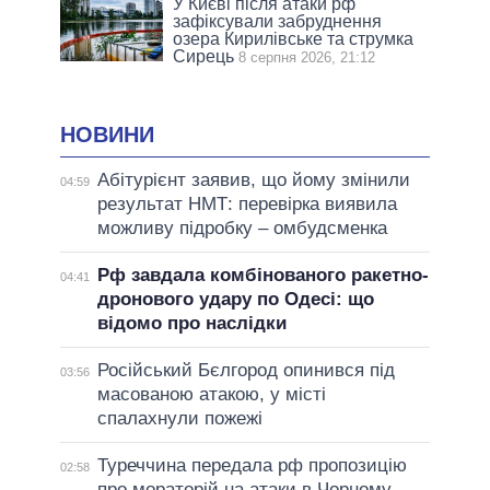
У Києві після атаки рф
зафіксували забруднення
озера Кирилівське та струмка
Сирець
8 серпня 2026, 21:12
НОВИНИ
Абітурієнт заявив, що йому змінили
04:59
результат НМТ: перевірка виявила
можливу підробку – омбудсменка
Рф завдала комбінованого ракетно-
04:41
дронового удару по Одесі: що
відомо про наслідки
Російський Бєлгород опинився під
03:56
масованою атакою, у місті
спалахнули пожежі
Туреччина передала рф пропозицію
02:58
про мораторій на атаки в Чорному