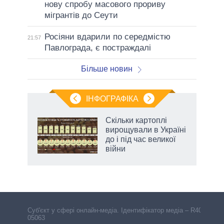
нову спробу масового прориву
мігрантів до Сеути
Росіяни вдарили по середмістю
21:57
Павлограда, є постраждалі
Більше новин
ІНФОГРАФІКА
жет
Скільки картоплі
вирощували в Україні
ків
до і під час великої
війни
аспі
Cуб'єкт у сфері онлайн-медіа. Ідентифікатор медіа – R40-
05063