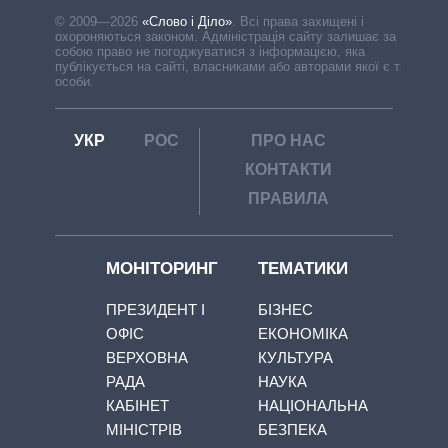
© 2009—2026
«Слово і Діло»
.
Всі права захищені і
охороняються законом. Адміністрація сайту залишає за
собою право не погоджуватися з інформацією, яка
публікується на сайті, власниками або авторами якої є треті
особи.
УКР
РОС
ПРО НАС
КОНТАКТИ
ПРАВИЛА
МОНІТОРИНГ
ТЕМАТИКИ
ПРЕЗИДЕНТ І
БІЗНЕС
ОФІС
ЕКОНОМІКА
ВЕРХОВНА
КУЛЬТУРА
РАДА
НАУКА
КАБІНЕТ
НАЦІОНАЛЬНА
МІНІСТРІВ
БЕЗПЕКА