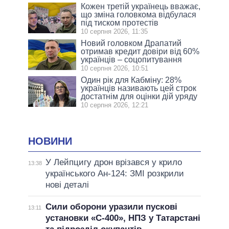
Кожен третій українець вважає,
що зміна головкома відбулася
під тиском протестів
10 серпня 2026, 11:35
Новий головком Драпатий
отримав кредит довіри від 60%
українців – соцопитування
10 серпня 2026, 10:51
Один рік для Кабміну: 28%
українців називають цей строк
достатнім для оцінки дій уряду
10 серпня 2026, 12:21
НОВИНИ
У Лейпцигу дрон врізався у крило
13:38
українського Ан-124: ЗМІ розкрили
нові деталі
Сили оборони уразили пускові
13:11
установки «С-400», НПЗ у Татарстані