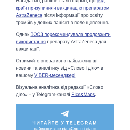
Нагадаємо, раніше стало відомо, що
ряд
країн призупинили вакцинацію препаратом
AstraZeneca
після інформації про освіту
тромбів у деяких пацієнтів поле щеплення.
Однак
ВООЗ порекомендувала продовжити
використання
препарату AstraZeneca для
вакцинації.
Отримуйте оперативно найважливіші
новини та аналітику від «Слово і діло» в
вашому
VIBER-месенджері
.
Візуальна аналітика від редакції «Слово і
діло» – у Telegram-каналі
Pics&Maps
.
ЧИТАЙТЕ У TELEGRAM
найважливіше від «Слово і діло»