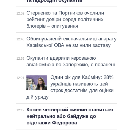
та підрозділ окупантів
Стерненко та Портников очолили
12:52
рейтинг довіри серед політичних
блогерів – опитування
Обвинуваченій ексначальниці апарату
12:40
Харківської ОВА не змінили заставу
Окупанти вдарили керованою
12:35
авіабомбою по Запоріжжю, є поранені
Один рік для Кабміну: 28%
12:21
українців називають цей
строк достатнім для оцінки
дій уряду
Кожен четвертий киянин ставиться
12:12
нейтрально або байдуже до
відставки Федорова