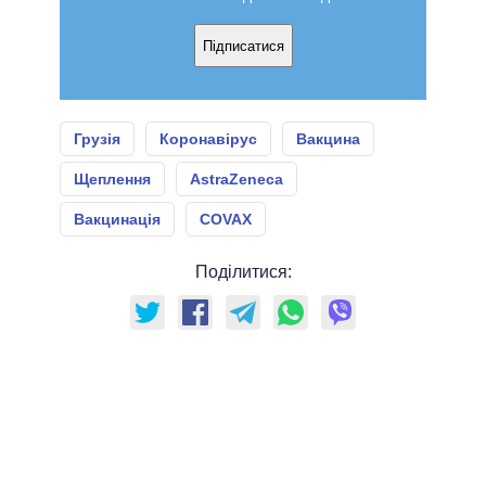
Підписатися
Грузія
Коронавірус
Вакцина
Щеплення
AstraZeneca
Вакцинація
COVAX
Поділитися: