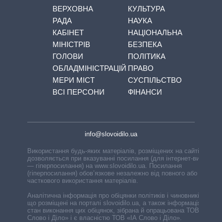
ВЕРХОВНА
КУЛЬТУРА
РАДА
НАУКА
КАБІНЕТ
НАЦІОНАЛЬНА
МІНІСТРІВ
БЕЗПЕКА
ГОЛОВИ
ПОЛІТИКА
ОБЛАДМІНІСТРАЦІЙ
ПРАВО
МЕРИ МІСТ
СУСПІЛЬСТВО
ВСІ ПЕРСОНИ
ФІНАНСИ
info@slovoidilo.ua
Використання будь-яких матеріалів, розміщених на сайті,
дозволяється при вказуванні посилання (для інтернет-видань
— гіперпосилання) на www.slovoidilo.ua. Посилання
(гіперпосилання) обов’язкове незалежно від повного або
часткового використання матеріалів.
Аналітична інформація про обіцянки політиків і чиновників,
що розміщені на порталі slovoidilo.ua, а також інформація про
стан виконання цих обіцянок, зібрана й опрацьована ТОВ «ІА
Слово і Діло» і є власністю ТОВ «ІА Слово і Діло».