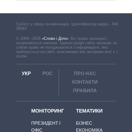
Cуб'єкт у сфері онлайн-медіа. Ідентифікатор медіа – R40-
05063
© 2009—2026
«Слово і Діло»
.
Всі права захищені і
охороняються законом. Адміністрація сайту залишає за
собою право не погоджуватися з інформацією, яка
публікується на сайті, власниками або авторами якої є треті
особи.
УКР
РОС
ПРО НАС
КОНТАКТИ
ПРАВИЛА
МОНІТОРИНГ
ТЕМАТИКИ
ПРЕЗИДЕНТ І
БІЗНЕС
ОФІС
ЕКОНОМІКА