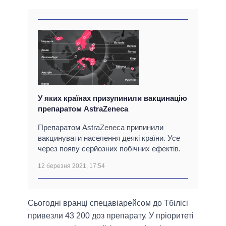
У яких країнах призупинили вакцинацію
препаратом AstraZeneca
Препаратом AstraZeneca припинили
вакцинувати населення деякі країни. Усе
через появу серйозних побічних ефектів.
12 березня 2021, 17:54
Сьогодні вранці спецавіарейсом до Тбілісі
привезли 43 200 доз препарату. У пріоритеті