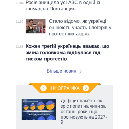
Росія знищила усі АЗС в одній із
12:06
громад на Полтавщині
Стало відомо, як українці
11:39
оцінюють участь блогерів у
протестних акціях
Кожен третій українець вважає, що
11:35
зміна головкома відбулася під
тиском протестів
Більше новин
ІНФОГРАФІКА
Дефіцит пам’яті: як
раїні
зріс попит на чипи за
ої
останні роки і що
прогнозують на 2027-
й