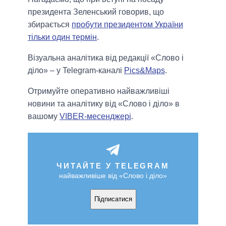
президента Зеленський говорив, що
збирається
пробути президентом України
тільки один термін
.
Візуальна аналітика від редакції «Слово і
діло» – у Telegram-каналі
Pics&Maps
.
Отримуйте оперативно найважливіші
новини та аналітику від «Слово і діло» в
вашому
VIBER-месенджері
.
ЧИТАЙТЕ У TELEGRAM
найважливіше від «Слово і діло»
Підписатися