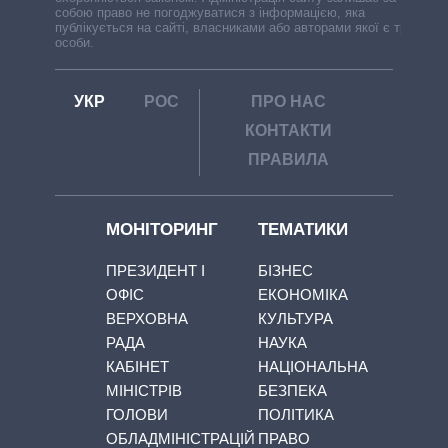
собою право не погоджуватися з інформацією, яка
публікується на сайті, власниками або авторами якої є треті
особи.
УКР
РОС
ПРО НАС
КОНТАКТИ
ПРАВИЛА
МОНІТОРИНГ
ТЕМАТИКИ
ПРЕЗИДЕНТ І
БІЗНЕС
ОФІС
ЕКОНОМІКА
ВЕРХОВНА
КУЛЬТУРА
РАДА
НАУКА
КАБІНЕТ
НАЦІОНАЛЬНА
МІНІСТРІВ
БЕЗПЕКА
ГОЛОВИ
ПОЛІТИКА
ОБЛАДМІНІСТРАЦІЙ
ПРАВО