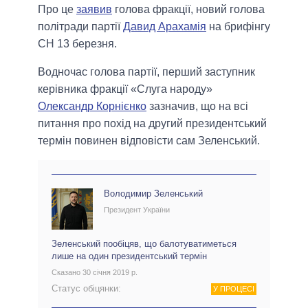
Про це
заявив
голова фракції, новий голова
політради партії
Давид Арахамія
на брифінгу
СН 13 березня.
Водночас голова партії, перший заступник
керівника фракції «Слуга народу»
Олександр Корнієнко
зазначив, що на всі
питання про похід на другий президентський
термін повинен відповісти сам Зеленський.
Володимир Зеленський
Президент України
Зеленський пообіцяв, що балотуватиметься
лише на один президентський термін
Сказано 30 січня 2019 р.
Статус обіцянки:
У ПРОЦЕСІ