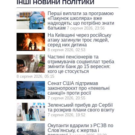
ІНШІ НОВИНИ ПОЛІТИКИ
Перші виплати за програмою
«Пакунок школяра» вже
надходять: що потрібно знати
батькам
7 серпня 2026, 23:56
На Київщині через російську
атаку загинули троє людей,
серед них дитина
8 серпня 2026, 02:53
Частині пенсіонерів та
отримувачів соцвиплат треба
змінити банк до 15 вересня:
кого це стосується
8 серпня 2026, 05:15
Сенат США підтримав
законопроєкт про «пекельні
санкції» проти росії
7 серпня 2026, 20:55
Зеленський прибув до Сербії
та розкрив плани свого візиту
7 серпня 2026, 19:52
Окупанти вдарили з РСЗВ по
Слов'янську, є жертва і