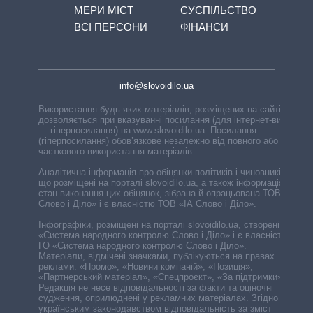
МЕРИ МІСТ
СУСПІЛЬСТВО
ВСІ ПЕРСОНИ
ФІНАНСИ
info@slovoidilo.ua
Використання будь-яких матеріалів, розміщених на сайті,
дозволяється при вказуванні посилання (для інтернет-видань
— гіперпосилання) на www.slovoidilo.ua. Посилання
(гіперпосилання) обов’язкове незалежно від повного або
часткового використання матеріалів.
Аналітична інформація про обіцянки політиків і чиновників,
що розміщені на порталі slovoidilo.ua, а також інформація про
стан виконання цих обіцянок, зібрана й опрацьована ТОВ «ІА
Слово і Діло» і є власністю ТОВ «ІА Слово і Діло».
Інфографіки, розміщені на порталі slovoidilo.ua, створені ГО
«Система народного контролю Слово і Діло» і є власністю
ГО «Система народного контролю Слово і Діло».
Матеріали, відмічені значками, публікуються на правах
реклами: «Промо», «Новини компаній», «Позиція»,
«Партнерський матеріал», «Спецпроєкт», «За підтримки».
Редакція не несе відповідальності за факти та оціночні
судження, оприлюднені у рекламних матеріалах. Згідно з
українським законодавством відповідальність за зміст