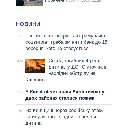
поранені
7 серпня 2026, 22:29
НОВИНИ
Частині пенсіонерів та отримувачів
05:15
соцвиплат треба змінити банк до 15
вересня: кого це стосується
Серед загиблих 4-річна
04:51
дитина: у ДСНС уточнили
наслідки обстрілу на
Київщині
У Києві після атаки балістикою у
03:47
двох районах сталися пожежі
На Київщині через російську атаку
02:53
загинули троє людей, серед них
дитина