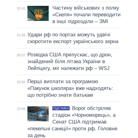
Частину військових з полку
02:41
«Скеля» почали переводити
в інші підрозділи – ЗМІ
Удари рф по портах можуть удвічі
01:59
скоротити експорт українського зерна
Розвідка США припускає, що дрон,
00:57
знайдений біля літака України в
Лейпцигу, міг належати рф – WSJ
Перші виплати за програмою
23:56
«Пакунок школяра» вже надходять:
що потрібно знати батькам
Ворог обстріляв
ПІДСУМКИ
23:09
стадіон «Чорноморець», а
Сенат США підтримав
«пекельні санкції» проти рф. Головне
за день