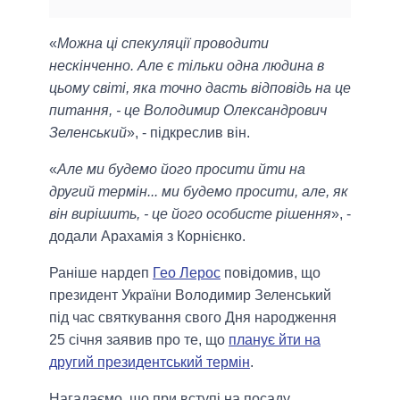
«
Можна ці спекуляції проводити
нескінченно. Але є тільки одна людина в
цьому світі, яка точно дасть відповідь на це
питання, - це Володимир Олександрович
Зеленський
», - підкреслив він.
«
Але ми будемо його просити йти на
другий термін... ми будемо просити, але, як
він вирішить, - це його особисте рішення
», -
додали Арахамія з Корнієнко.
Раніше нардеп
Гео Лерос
повідомив, що
президент України Володимир Зеленський
під час святкування свого Дня народження
25 січня заявив про те, що
планує йти на
другий президентський термін
.
Нагадаємо, що при вступі на посаду