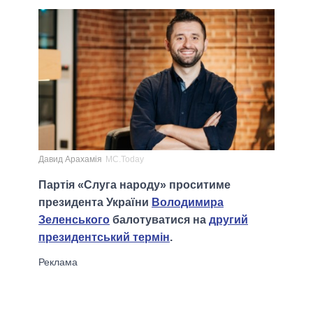
Давид Арахамія
MC.Today
Партія «Слуга народу» проситиме
президента України
Володимира
Зеленського
балотуватися на
другий
президентський термін
.