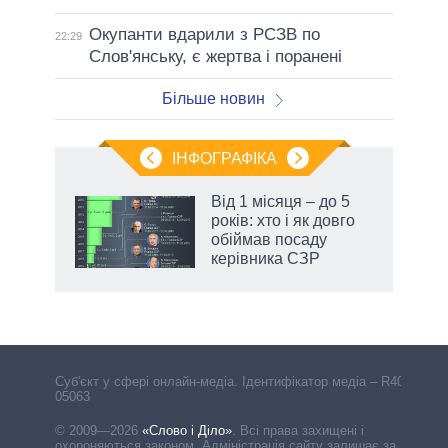
Окупанти вдарили з РСЗВ по
22:29
Слов'янську, є жертва і поранені
Більше новин
ІНФОГРАФІКА
Від 1 місяця – до 5
 за
років: хто і як довго
асть
обіймав посаду
керівника СЗР
Cуб'єкт у сфері онлайн-медіа. Ідентифікатор медіа – R40-
05063
© 2009—2026
«Слово і Діло»
.
Всі права захищені і
охороняються законом. Адміністрація сайту залишає за