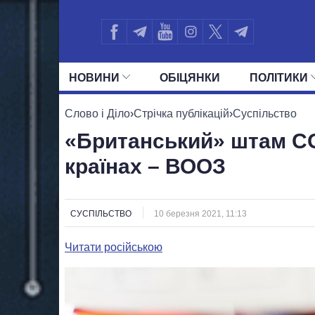
НОВИНИ
ОБIЦЯНКИ
ПОЛIТИКИ
УСІ ПОЛІТИКИ
ПРЕЗИДЕНТ І ОФ
Слово і Діло
›
Стрічка публікацій
›
Суспільство
«Британський» штам CO
країнах – ВООЗ
СУСПІЛЬСТВО
10 березня 2021, 11:13
Читати російською