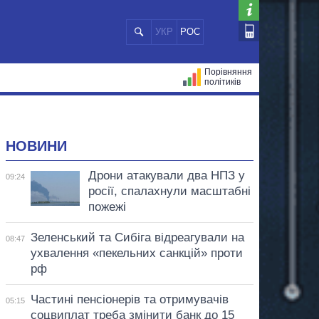
УКР
РОС
Порівняння
політиків
ЦІЙ
МЕРИ МІСТ
ВСІ ПЕРСОНИ
НОВИНИ
Дрони атакували два НПЗ у
09:24
росії, спалахнули масштабні
пожежі
Зеленський та Сибіга відреагували на
08:47
ухвалення «пекельних санкцій» проти
рф
Частині пенсіонерів та отримувачів
05:15
соцвиплат треба змінити банк до 15