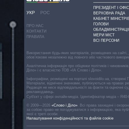
ПРЕЗИДЕНТ І ОФІС
УКР
РОС
ВЕРХОВНА РАДА
КАБІНЕТ МІНІСТРІ
ГОЛОВИ
ПРО НАС
ОБЛАДМІНІСТРАЦІ
КОНТАКТИ
МЕРИ МІСТ
ПРАВИЛА
ВСІ ПЕРСОНИ
Використання будь-яких матеріалів, розміщених на сайті,
обов’язкове незалежно від повного або часткового викори
Аналітична інформація про обіцянки політиків і чиновників
Діло» і є власністю ТОВ «ІА Слово і Діло».
Інфографіки, розміщені на порталі slovoidilo.ua, створен
Матеріали, відмічені значками, публікуються на правах р
Редакція не несе відповідальності за факти та оціночні 
рекламодавець.
Cуб'єкт у сфері онлайн-медіа. Ідентифікатор медіа – R40
© 2009—2026
«Слово і Діло»
.
Всі права захищені і охоро
за собою право не погоджуватися з інформацією, яка публ
якої є треті особи.
Налаштування конфіденційності та файлів cookie