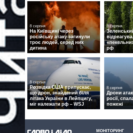
8 серпня
8 серпня
На Київщині через
Зеленський
російську атаку загинули
відреагува
троє людей, серед них
«пекельних
дитина
рф
8 серпня
Розвідка США припускає,
8 серпня
що дрон, знайдений біля
Дрони атак
літака України в Лейпцигу,
росії, спа
міг належати рф – WSJ
пожежі
МОНІТОРИНГ