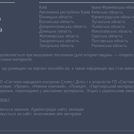
Київ
Івано-Франківська обл
Автономна республіка Крим
Київська область
Вінницька область
Кіровоградська област
В
Волинська область
Луганська область
Дніпропетровська область
Львівська область
Й
Донецька область
Миколаївська область
Житомирська область
Одеська область
Закарпатська область
Полтавська область
Запорізька область
Рівненська область
 дозволяється при вказуванні посилання (для інтернет-видань — гіперпоси
стання матеріалів.
, що розміщені на порталі slovoidilo.ua, а також інформація про стан вик
і ГО «Система народного контролю Слово і Діло» і є власністю ГО «Систе
еклами: «Промо», «Новини компаній», «Позиція», «Партнерський матеріал
судження, оприлюднені у рекламних матеріалах. Згідно з українським зак
-05063
няються законом. Адміністрація сайту залишає
ікується на сайті, власниками або авторами