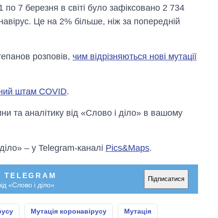
1 по 7 березня в світі було зафіксовано 2 734
авірус. Це на 2% більше, ніж за попередній
епанов розповів,
чим відрізняються нові мутації
аний штам COVID
.
и та аналітику від «Слово і діло» в вашому
 діло» – у Telegram-каналі
Pics&Maps
.
У TELEGRAM
Підписатися
ід «Слово і діло»
русу
Мутація коронавірусу
Мутація