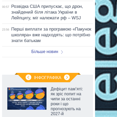
Розвідка США припускає, що дрон,
00:57
знайдений біля літака України в
Лейпцигу, міг належати рф – WSJ
Перші виплати за програмою «Пакунок
23:56
школяра» вже надходять: що потрібно
знати батькам
Більше новин
ІНФОГРАФІКА
Дефіцит пам’яті:
як зріс попит на
чипи за останні
роки і що
прогнозують на
2027-й