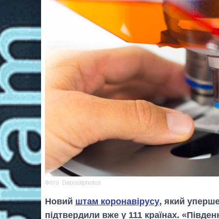
Фото: Depositphotos
Новий
штам коронавірусу
, який уперше
підтвердили вже у 111 країнах. «Півде