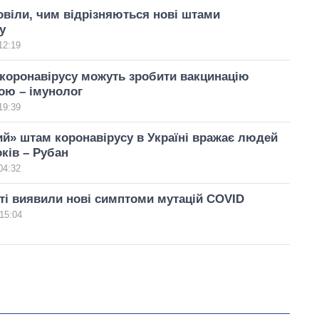
віли, чим відрізняються нові штами
у
12:19
коронавірусу можуть зробити вакцинацію
ою – імунолог
19:39
й» штам коронавірусу в Україні вражає людей
оків – Рубан
04:32
ті виявили нові симптоми мутацій COVID
15:04