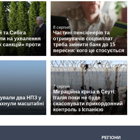
8 серпня
 та Сибіга
Частині пенсіонерів та
ли на ухвалення
отримувачів соцвиплат
 санкцій» проти
треба змінити банк до 15
вересня: кого це стосується
7 серпня
Міграційна криза в Сеуті:
ували два НПЗ у
Італія поки не буде
лахнули масштабні
скасовувати прикордонний
контроль з Іспанією
РЕГІОНИ