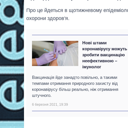
Про це йдеться в щотижневому епідеміол
охорони здоров'я.
Нові штами
коронавірусу можуть
зробити вакцинацію
неефективною –
імунолог
Вакцинація йде занадто повільно, а такими
темпами отримання природного захисту від
коронавірусу більш реально, ніж отримання
штучного.
6 березня 2021, 19:39