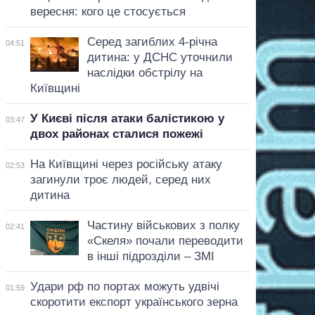
вересня: кого це стосується
Серед загиблих 4-річна
04:51
дитина: у ДСНС уточнили
наслідки обстрілу на
Київщині
У Києві після атаки балістикою у
03:47
двох районах сталися пожежі
На Київщині через російську атаку
02:53
загинули троє людей, серед них
дитина
Частину військових з полку
02:41
«Скеля» почали переводити
в інші підрозділи – ЗМІ
Удари рф по портах можуть удвічі
01:59
скоротити експорт українського зерна