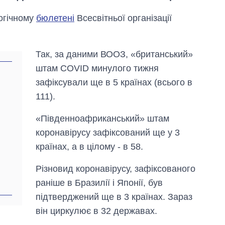
огічному
бюлетені
Всесвітньої організації
Так, за даними ВООЗ, «британський»
штам COVID минулого тижня
зафіксували ще в 5 країнах (всього в
111).
«Південноафриканський» штам
коронавірусу зафіксований ще у 3
країнах, а в цілому - в 58.
Різновид коронавірусу, зафіксованого
Вісім масованих
ударів по Україні
раніше в Бразилії і Японії, був
за літо: Київ та
підтверджений ще в 3 країнах. Зараз
область стали
головною ціллю
він циркулює в 32 державах.
рф