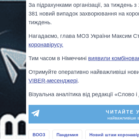
За підрахунками організації, за тиждень з 
381 новий випадок захворювання на корон
тиждень.
Нагадаємо, глава МОЗ України Максим Ст
коронавірусу.
Тим часом в Німеччині
виявили комбінов
Отримуйте оперативно найважливіші новин
VIBER-месенджері
.
Візуальна аналітика від редакції «Слово і
ЧИТАЙТЕ 
найважливіше в
ВООЗ
Пандемия
Новий штам коронаві