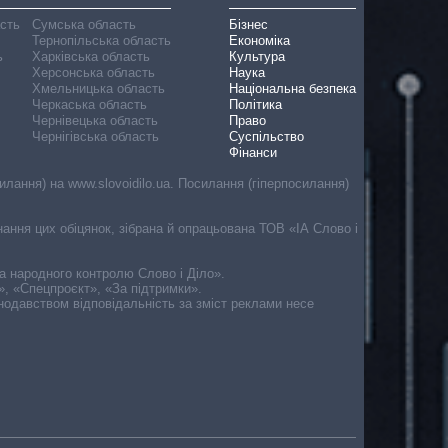
асть
Сумська область
Бізнес
Тернопільська область
Економіка
ь
Харківська область
Культура
Херсонська область
Наука
Хмельницька область
Національна безпека
Черкаська область
Політика
Чернівецька область
Право
Чернігівська область
Суспільство
Фінанси
лання) на www.slovoidilo.ua. Посилання (гіперпосилання)
онання цих обіцянок, зібрана й опрацьована ТОВ «ІА Слово і
ма народного контролю Слово і Діло».
», «Спецпроєкт», «За підтримки».
онодавством відповідальність за зміст реклами несе