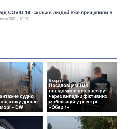
від COVID-19: скільки людей вже прищепили в
езня 2021, 10:07
6 серпня
Посадовцям ТЦК
повідомили про підозру
вантажне судно
через випадки фіктивних
під атаку дронів
мобілізацій у реєстрі
морі – DW
«Оберіг»