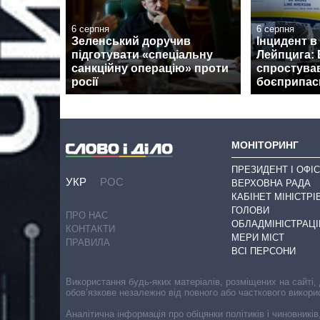
6 серпня
6 серпня
Зеленський доручив
Інцидент в
підготувати «спеціальну
Лейпцига: 
санкційну операцію» проти
спростува
росії
боєприпаси
МОНІТОРИНГ
ПРЕЗИДЕНТ І ОФІС
УКР
РОС
ВЕРХОВНА РАДА
КАБІНЕТ МІНІСТРІ
ГОЛОВИ
ПРО НАС
ОБЛАДМІНІСТРАЦІ
КОНТАКТИ
МЕРИ МІСТ
ПРАВИЛА
ВСІ ПЕРСОНИ
Використання будь-яких матеріалів, розміщених на сайті,
обов’язкове незалежно від повного або часткового викори
Аналітична інформація про обіцянки політиків і чиновників