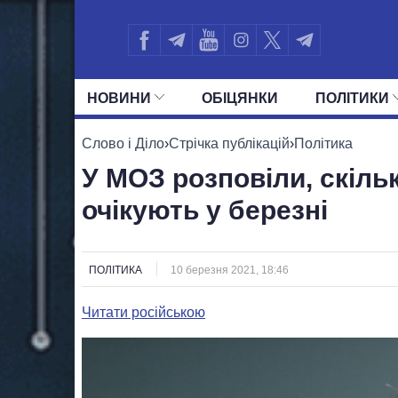
НОВИНИ
ОБIЦЯНКИ
ПОЛIТИКИ
УСІ ПОЛІТИКИ
ПРЕЗИДЕНТ І ОФ
Слово і Діло
›
Стрічка публікацій
›
Політика
У МОЗ розповіли, скільк
очікують у березні
ПОЛІТИКА
10 березня 2021, 18:46
Читати російською