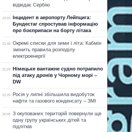
відвідає Сербію
Інцидент в аеропорту Лейпцига:
22:03
Бундестаг спростував інформацію
про боєприпаси на борту літака
Окремі списки для зими і літа: Кабмін
21:49
змінить правила розподілу
електроенергії
Німецьке вантажне судно потрапило
21:29
під атаку дронів у Чорному морі –
DW
Росія у липні збільшила видобуток
21:25
нафти та газового конденсату – ЗМІ
З окупованих територій повернули ще
20:46
одну групу українських дітей та
підлітків