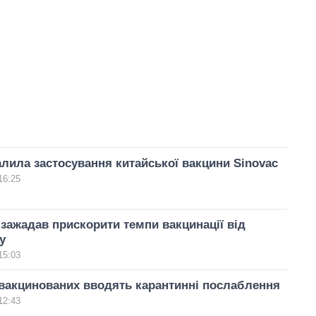
алила застосування китайської вакцини Sinovac
16:25
зажадав прискорити темпи вакцинації від
у
15:03
вакцинованих вводять карантинні послаблення
12:43