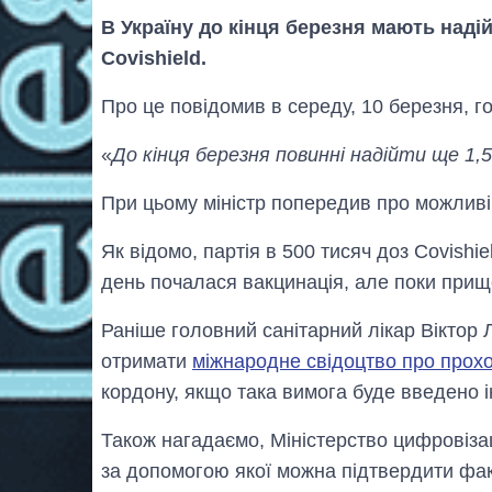
В Україну до кінця березня мають надій
Covishield.
Про це повідомив в середу, 10 березня,
«
До кінця березня повинні надійти ще 1,5
При цьому міністр попередив про можливі
Як відомо, партія в 500 тисяч доз Covishi
день почалася вакцинація, але поки прище
Раніше головний санітарний лікар Віктор 
отримати
міжнародне свідоцтво про прох
кордону, якщо така вимога буде введено 
Також нагадаємо, Міністерство цифровіза
за допомогою якої можна підтвердити факт