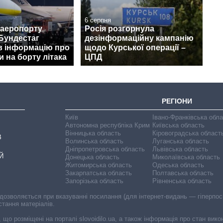
6 серпня
 аеропорту
Росія розгорнула
Бундестаг
дезінформаційну кампанію
в інформацію про
щодо Курської операції –
 на борту літака
ЦПД
РЕГІОНИ
Київ
Івано-Франківська обл
Автономна республіка Крим
Київська область
Вінницька область
Кіровоградська област
В
Волинська область
Луганська область
Дніпропетровська область
Львівська область
Й
Донецька область
Миколаївська область
Житомирська область
Одеська область
Закарпатська область
Полтавська область
Запорізька область
Рівненська область
 дозволяється при вказуванні посилання (для інтернет-видань — гіперпоси
стання матеріалів.
, що розміщені на порталі slovoidilo.ua, а також інформація про стан вик