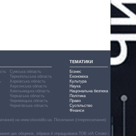
ТЕМАТИКИ
асть
Сумська область
Бізнес
Тернопільська область
Економіка
ь
Харківська область
Культура
Херсонська область
Наука
Хмельницька область
Національна безпека
Черкаська область
Політика
Чернівецька область
Право
Чернігівська область
Суспільство
Фінанси
лання) на www.slovoidilo.ua. Посилання (гіперпосилання)
онання цих обіцянок, зібрана й опрацьована ТОВ «ІА Слово і