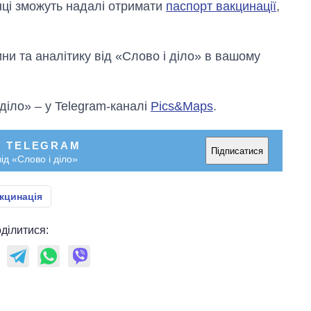
ці зможуть надалі отримати
паспорт вакцинації
,
и та аналітику від «Слово і діло» в вашому
 діло» – у Telegram-каналі
Pics&Maps
.
У TELEGRAM
Підписатися
ід «Слово і діло»
кцинація
ділитися: