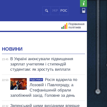
УКР
РОС
Порівняння
політиків
ЦІЙ
МЕРИ МІСТ
ВСІ ПЕРСОНИ
НОВИНИ
В Україні анонсували підвищення
23:45
зарплат учителям і стипендій
студентам: як зростуть виплати
Росія вдарила по
ПІДСУМКИ
22:53
Лозовій і Павлограду, а
Стефанішиній обрали
запобіжний захід. Головне за день
Зеленський цими вихідними вперше
22:32