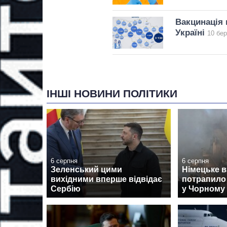
Вакцинація 
Україні
10 бер
ІНШІ НОВИНИ ПОЛІТИКИ
6 серпня
6 серпня
Зеленський цими
Німецьке 
вихідними вперше відвідає
потрапило 
Сербію
у Чорному 