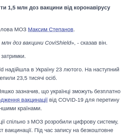
ти 1,5 млн доз вакцини від коронавірусу
 голова МОЗ
Максим Степанов
.
 млн доз вакцини CoviShield
», - сказав він.
 затримки.
eld надійшла в Україну 23 лютого. На наступний
пили 23,5 тисячі осіб.
Ляшко зазначив, що українці зможуть безплатно
одження вакцинації
від COVID-19 для перетину
Економіка ШІ-
іншими країнами.
гігантів: скільки
коштують і
заробляють
ції спільно з МОЗ розробили цифрову систему,
OpenAI та
 вакцинації. Під час запису на безкоштовне
Anthropic