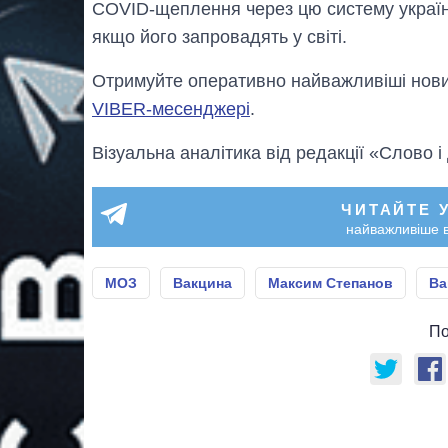
COVID-щеплення через цю систему україн
якщо його запровадять у світі.
Отримуйте оперативно найважливіші новин
VIBER-месенджері
.
Візуальна аналітика від редакції «Слово і
ЧИТАЙТЕ 
найважливіше в
МОЗ
Вакцина
Максим Степанов
Ва
По