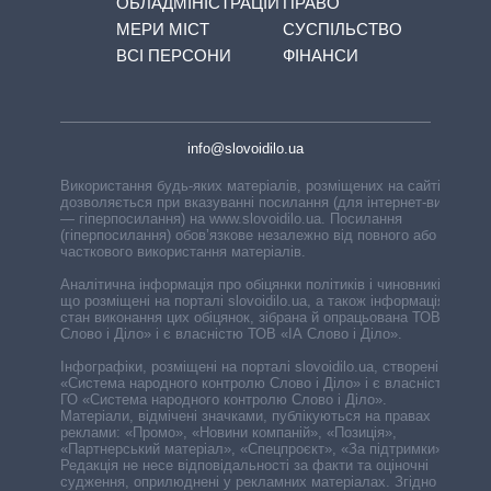
ОБЛАДМІНІСТРАЦІЙ
ПРАВО
МЕРИ МІСТ
СУСПІЛЬСТВО
ВСІ ПЕРСОНИ
ФІНАНСИ
info@slovoidilo.ua
Використання будь-яких матеріалів, розміщених на сайті,
дозволяється при вказуванні посилання (для інтернет-видань
— гіперпосилання) на www.slovoidilo.ua. Посилання
(гіперпосилання) обов’язкове незалежно від повного або
часткового використання матеріалів.
Аналітична інформація про обіцянки політиків і чиновників,
що розміщені на порталі slovoidilo.ua, а також інформація про
стан виконання цих обіцянок, зібрана й опрацьована ТОВ «ІА
Слово і Діло» і є власністю ТОВ «ІА Слово і Діло».
Інфографіки, розміщені на порталі slovoidilo.ua, створені ГО
«Система народного контролю Слово і Діло» і є власністю
ГО «Система народного контролю Слово і Діло».
Матеріали, відмічені значками, публікуються на правах
реклами: «Промо», «Новини компаній», «Позиція»,
«Партнерський матеріал», «Спецпроєкт», «За підтримки».
Редакція не несе відповідальності за факти та оціночні
судження, оприлюднені у рекламних матеріалах. Згідно з