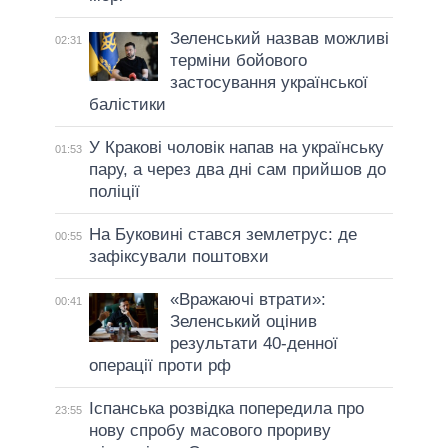
Зеленський назвав можливі
02:31
терміни бойового
застосування української
балістики
У Кракові чоловік напав на українську
01:53
пару, а через два дні сам прийшов до
поліції
На Буковині стався землетрус: де
00:55
зафіксували поштовхи
«Вражаючі втрати»:
00:41
Зеленський оцінив
результати 40-денної
операції проти рф
Іспанська розвідка попередила про
23:55
нову спробу масового прориву