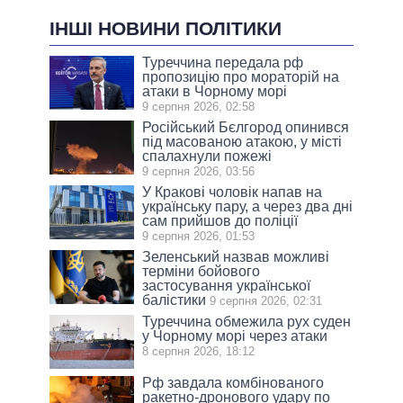
ІНШІ НОВИНИ ПОЛІТИКИ
Туреччина передала рф
пропозицію про мораторій на
атаки в Чорному морі
9 серпня 2026, 02:58
Російський Бєлгород опинився
під масованою атакою, у місті
спалахнули пожежі
9 серпня 2026, 03:56
У Кракові чоловік напав на
українську пару, а через два дні
сам прийшов до поліції
9 серпня 2026, 01:53
Зеленський назвав можливі
терміни бойового
застосування української
балістики
9 серпня 2026, 02:31
Туреччина обмежила рух суден
у Чорному морі через атаки
8 серпня 2026, 18:12
Рф завдала комбінованого
ракетно-дронового удару по