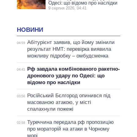
Одесі: що відомо про наслідки
9 серпня 2026, 04:41
НОВИНИ
Абітурієнт заявив, що йому змінили
04:59
результат НМТ: перевірка виявила
можливу підробку – омбудсменка
Рф завдала комбінованого ракетно-
04:41
дронового удару по Одесі: що
відомо про наслідки
Російський Бєлгород опинився під
03:56
масованою атакою, у місті
спалахнули пожежі
Туреччина передала рф пропозицію
02:58
про мораторій на атаки в Чорному
морі