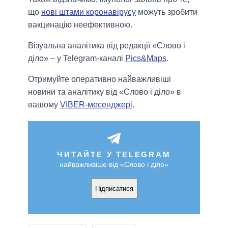
що
нові штами коронавірусу
можуть зробити
вакцинацію неефективною.
Візуальна аналітика від редакції «Слово і
діло» – у Telegram-каналі
Pics&Maps
.
Отримуйте оперативно найважливіші
новини та аналітику від «Слово і діло» в
вашому
VIBER-месенджері
.
ЧИТАЙТЕ У TELEGRAM
найважливіше від «Слово і діло»
Підписатися