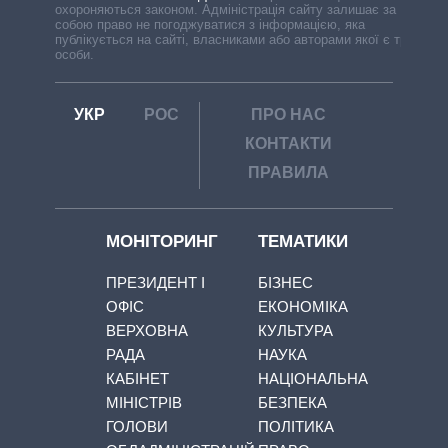
охороняються законом. Адміністрація сайту залишає за
собою право не погоджуватися з інформацією, яка
публікується на сайті, власниками або авторами якої є треті
особи.
УКР
РОС
ПРО НАС
КОНТАКТИ
ПРАВИЛА
МОНІТОРИНГ
ТЕМАТИКИ
ПРЕЗИДЕНТ І
БІЗНЕС
ОФІС
ЕКОНОМІКА
ВЕРХОВНА
КУЛЬТУРА
РАДА
НАУКА
КАБІНЕТ
НАЦІОНАЛЬНА
МІНІСТРІВ
БЕЗПЕКА
ГОЛОВИ
ПОЛІТИКА