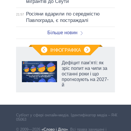
мігрантів до Сеути
Росіяни вдарили по середмістю
21:57
Павлограда, є постраждалі
Більше новин
ІНФОГРАФІКА
жет
Дефіцит пам’яті: як
зріс попит на чипи за
ків
останні роки і що
прогнозують на 2027-
й
аспі
Cуб'єкт у сфері онлайн-медіа. Ідентифікатор медіа – R40-
05063
© 2009—2026
«Слово і Діло»
.
Всі права захищені і