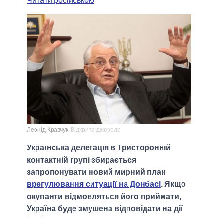
Читати російською
Леонід Кравчук
Відкрите джерело
Українська делегація в Тристоронній
контактній групі збирається
запропонувати новий мирний план
врегулювання ситуації на Донбасі
. Якщо
окупанти відмовляться його приймати,
Україна буде змушена відповідати на дії