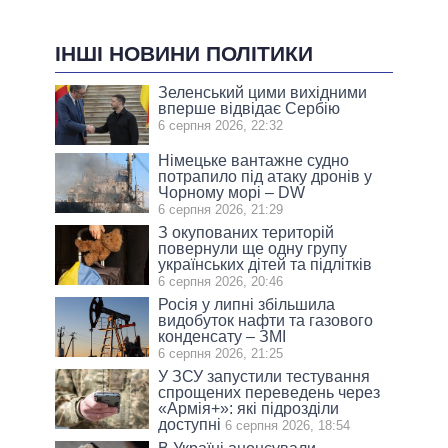
ІНШІ НОВИНИ ПОЛІТИКИ
Зеленський цими вихідними
вперше відвідає Сербію
6 серпня 2026, 22:32
Німецьке вантажне судно
потрапило під атаку дронів у
Чорному морі – DW
6 серпня 2026, 21:29
З окупованих територій
повернули ще одну групу
українських дітей та підлітків
6 серпня 2026, 20:46
Росія у липні збільшила
видобуток нафти та газового
конденсату – ЗМІ
6 серпня 2026, 21:25
У ЗСУ запустили тестування
спрощених переведень через
«Армія+»: які підрозділи
доступні
6 серпня 2026, 18:54