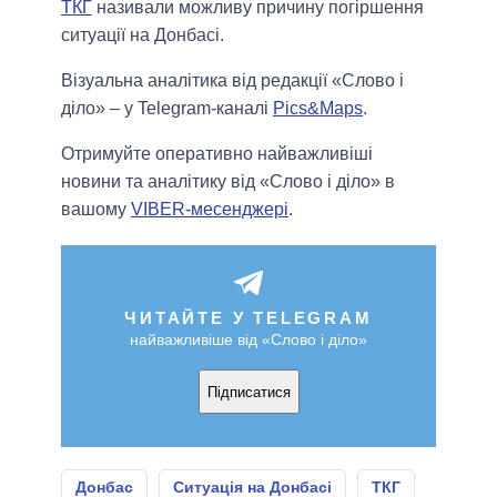
ТКГ
називали можливу причину погіршення
ситуації на Донбасі.
Візуальна аналітика від редакції «Слово і
діло» – у Telegram-каналі
Pics&Maps
.
Отримуйте оперативно найважливіші
новини та аналітику від «Слово і діло» в
вашому
VIBER-месенджері
.
ЧИТАЙТЕ У TELEGRAM
найважливіше від «Слово і діло»
Підписатися
Донбас
Ситуація на Донбасі
ТКГ