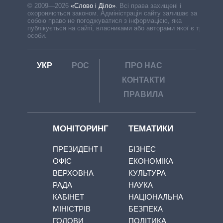
© 2009—2026
«Слово і Діло»
.
Всі права захищені і
охороняються законом. Адміністрація сайту залишає за
собою право не погоджуватися з інформацією, яка
публікується на сайті, власниками або авторами якої є треті
особи.
УКР
РОС
ПРО НАС
КОНТАКТИ
ПРАВИЛА
МОНІТОРИНГ
ТЕМАТИКИ
ПРЕЗИДЕНТ І
БІЗНЕС
ОФІС
ЕКОНОМІКА
ВЕРХОВНА
КУЛЬТУРА
РАДА
НАУКА
КАБІНЕТ
НАЦІОНАЛЬНА
МІНІСТРІВ
БЕЗПЕКА
ГОЛОВИ
ПОЛІТИКА