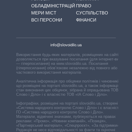
ОБЛАДМІНІСТРАЦІЙ
ПРАВО
МЕРИ МІСТ
СУСПІЛЬСТВО
ВСІ ПЕРСОНИ
ФІНАНСИ
info@slovoidilo.ua
Використання будь-яких матеріалів, розміщених на сайті,
дозволяється при вказуванні посилання (для інтернет-видань
— гіперпосилання) на www.slovoidilo.ua. Посилання
(гіперпосилання) обов’язкове незалежно від повного або
часткового використання матеріалів.
Аналітична інформація про обіцянки політиків і чиновників,
що розміщені на порталі slovoidilo.ua, а також інформація про
стан виконання цих обіцянок, зібрана й опрацьована ТОВ «ІА
Слово і Діло» і є власністю ТОВ «ІА Слово і Діло».
Інфографіки, розміщені на порталі slovoidilo.ua, створені ГО
«Система народного контролю Слово і Діло» і є власністю
ГО «Система народного контролю Слово і Діло».
Матеріали, відмічені значками, публікуються на правах
реклами: «Промо», «Новини компаній», «Позиція»,
«Партнерський матеріал», «Спецпроєкт», «За підтримки».
Редакція не несе відповідальності за факти та оціночні