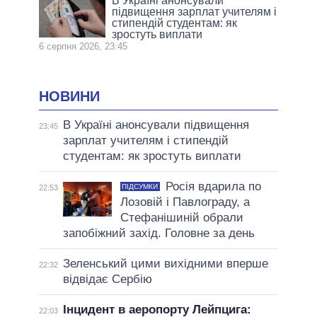
В Україні анонсували
підвищення зарплат учителям і
стипендій студентам: як
зростуть виплати
6 серпня 2026, 23:45
НОВИНИ
В Україні анонсували підвищення
23:45
зарплат учителям і стипендій
студентам: як зростуть виплати
Росія вдарила по
ПІДСУМКИ
22:53
Лозовій і Павлограду, а
Стефанішиній обрали
запобіжний захід. Головне за день
Зеленський цими вихідними вперше
22:32
відвідає Сербію
Інцидент в аеропорту Лейпцига:
22:03