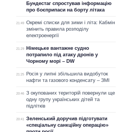
Бундестаг спростував інформацію
про боєприпаси на борту літака
Окремі списки для зими і літа: Кабмін
21:49
змінить правила розподілу
електроенергії
Німецьке вантажне судно
21:29
потрапило під атаку дронів у
Чорному морі – DW
Росія у липні збільшила видобуток
21:25
нафти та газового конденсату – ЗМІ
З окупованих територій повернули ще
20:46
одну групу українських дітей та
підлітків
Зеленський доручив підготувати
20:41
«спеціальну санкційну операцію»
проти росії