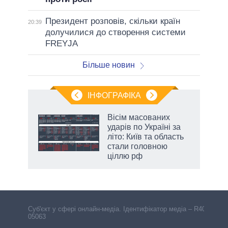
Президент розповів, скільки країн
20:39
долучилися до створення системи
FREYJA
Більше новин
ІНФОГРАФІКА
жет
Вісім масованих
ударів по Україні за
ків
літо: Київ та область
стали головною
ціллю рф
Cуб'єкт у сфері онлайн-медіа. Ідентифікатор медіа – R40-
05063