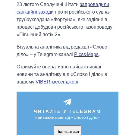
23 лютого Сполучені Штати
запровадили
санкційні заходи
проти російського судна-
трубоукладача «Фортуна», яке задіяне в
процесі добудови російського газопроводу
«Північний потік-2».
Візуальна аналітика від редакції «Слово і
діло» – у Telegram-каналі
Pics&Maps
.
Отримуйте оперативно найважливіші
новини та аналітику від «Слово і діло» в
вашому
VIBER-месенджері
.
ЧИТАЙТЕ У TELEGRAM
найважливіше від «Слово і діло»
Підписатися