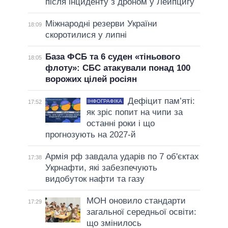
після інциденту з дроном у Лейпцигу
Міжнародні резерви України
18:09
скоротилися у липні
База ФСБ та 6 суден «тіньового
18:05
флоту»: СБС атакували понад 100
ворожих цілей росіян
Дефіцит пам’яті:
ІНФОГРАФІКА
17:52
як зріс попит на чипи за
останні роки і що
прогнозують на 2027-й
Армія рф завдала ударів по 7 об'єктах
17:38
Укрнафти, які забезпечують
видобуток нафти та газу
МОН оновило стандарти
17:29
загальної середньої освіти:
що змінилось