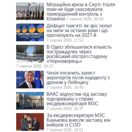
Міграційна криза в Сеуті: Італія
поки не буде скасовувати
прикордонний контроль з
Іспанією
7 серпня 2026, 20:19
Дефіцит пам’яті: як зріс попит
на чипи за останні роки і що
прогнозують на 2027-й
7 серпня 2026, 17:52
В Одесі збільшилася кількість
постраждалих через
російський обстріл стадіону
«Чорноморець»
7 серпня 2026, 19:17
Чехія посилить захист
аеропортів після інциденту з
дроном у Лейпцигу
7 серпня 2026, 18:45
ВАКС відпустив під заставу
підозрювану у справі
ексдержсекретаря МЗС
7 серпня 2026, 16:37
За ексдержсекретаря МЗС
Банькова внесли заставу, він
вийшов із СІЗО
7 серпня 2026, 16:51