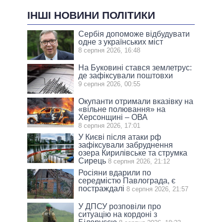
ІНШІ НОВИНИ ПОЛІТИКИ
Сербія допоможе відбудувати
одне з українських міст
8 серпня 2026, 16:48
На Буковині стався землетрус:
де зафіксували поштовхи
9 серпня 2026, 00:55
Окупанти отримали вказівку на
«вільне полювання» на
Херсонщині – ОВА
8 серпня 2026, 17:01
У Києві після атаки рф
зафіксували забруднення
озера Кирилівське та струмка
Сирець
8 серпня 2026, 21:12
Росіяни вдарили по
середмістю Павлограда, є
постраждалі
8 серпня 2026, 21:57
У ДПСУ розповіли про
ситуацію на кордоні з