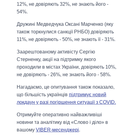
12%, не довіряють 32%, не знають його -
54%.
Дружині Медведчука Оксані Марченко (яку
також торкнулися санкції РНБО) довіряють
11%, не довіряють - 50%, не знають її - 31%.
Заарештованому активісту Сергію
Стерненку, акції на підтримку якого
проходили в містах України, довіряють 10%,
не довіряють - 26%, не знають його - 58%.
Нагадаємо, це опитування також показало,
що більшість українців
підтримує новий
локдаун у разі погіршення ситуації з COVID.
Отримуйте оперативно найважливіші
новини та аналітику від «Слово і діло» в
вашому
VIBER-месенджері
.