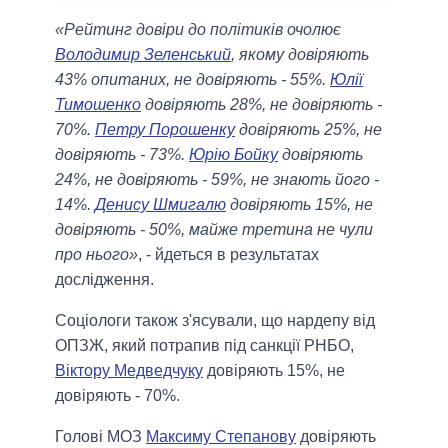
«Рейтинг довіри до політиків очолює
Володимир Зеленський
, якому довіряють
43% опитаних, не довіряють - 55%.
Юлії
Тимошенко
довіряють 28%, не довіряють -
70%.
Петру Порошенку
довіряють 25%, не
довіряють - 73%.
Юрію Бойку
довіряють
24%, не довіряють - 59%, не знають його -
14%.
Денису Шмигалю
довіряють 15%, не
довіряють - 50%, майже третина не чули
про нього»
, - йдеться в результатах
дослідження.
Соціологи також з'ясували, що нардепу від
ОПЗЖ, який потрапив під санкції РНБО,
Віктору Медведчуку
довіряють 15%, не
довіряють - 70%.
Голові МОЗ
Максиму Степанову
довіряють