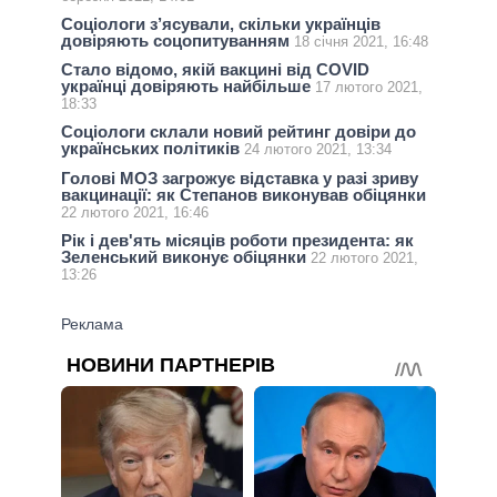
Соціологи з’ясували, скільки українців
довіряють соцопитуванням
18 січня 2021, 16:48
Стало відомо, якій вакцині від COVID
українці довіряють найбільше
17 лютого 2021,
18:33
Соціологи склали новий рейтинг довіри до
українських політиків
24 лютого 2021, 13:34
Голові МОЗ загрожує відставка у разі зриву
вакцинації: як Степанов виконував обіцянки
22 лютого 2021, 16:46
Рік і дев'ять місяців роботи президента: як
Зеленський виконує обіцянки
22 лютого 2021,
13:26