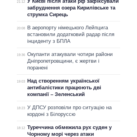
У Києві після атаки рф зафіксували
21:12
забруднення озера Кирилівське та
струмка Сирець
В аеропорту німецького Лейпцига
20:08
встановили додатковий радар після
інциденту з БПЛА
Окупанти атакували чотири райони
19:36
Дніпропетровщини, є жертви і
поранені
Над створенням української
19:03
антибалістики працюють дві
компанії – Зеленський
У ДПСУ розповіли про ситуацію на
18:23
кордоні з Білоруссю
Туреччина обмежила рух суден у
18:12
Чорному морі через атаки