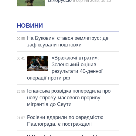
Білоруссю
8 серпня 2026, 18:23
НОВИНИ
На Буковині стався землетрус: де
00:55
зафіксували поштовхи
«Вражаючі втрати»:
00:41
Зеленський оцінив
результати 40-денної
операції проти рф
Іспанська розвідка попередила про
23:55
нову спробу масового прориву
мігрантів до Сеути
Росіяни вдарили по середмістю
21:57
Павлограда, є постраждалі