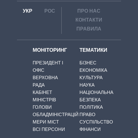
УКР
РОС
ПРО НАС
КОНТАКТИ
ПРАВИЛА
МОНІТОРИНГ
ТЕМАТИКИ
ПРЕЗИДЕНТ І
БІЗНЕС
ОФІС
ЕКОНОМІКА
ВЕРХОВНА
КУЛЬТУРА
РАДА
НАУКА
КАБІНЕТ
НАЦІОНАЛЬНА
МІНІСТРІВ
БЕЗПЕКА
ГОЛОВИ
ПОЛІТИКА
ОБЛАДМІНІСТРАЦІЙ
ПРАВО
МЕРИ МІСТ
СУСПІЛЬСТВО
ВСІ ПЕРСОНИ
ФІНАНСИ