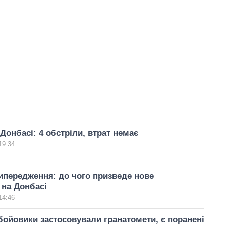
 Донбасі: 4 обстріли, втрат немає
19:34
ипередження: до чого призведе нове
 на Донбасі
14:46
бойовики застосовували гранатомети, є поранені