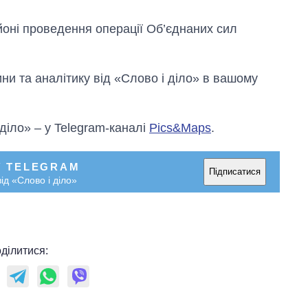
йоні проведення операції Об’єднаних сил
и та аналітику від «Слово і діло» в вашому
 діло» – у Telegram-каналі
Pics&Maps
.
У TELEGRAM
Підписатися
ід «Слово і діло»
ділитися: