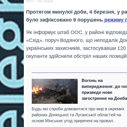
Фото - НВ (архів).
Протягом минулої доби, 4 березня, у р
було зафіксовано 9 порушень
режиму 
Як інформує штаб ООС, у районі відповід
«Схід», поруч Водяного, що неподалік Дон
українських захисників, застосувавши 120 
окупанти здійснили обстріл наших позицій
Вогонь на
випередження: до чо
призведе нове
загострення на Донба
Будь-які спроби домовитися про мир в окремих
районах Донецької та Луганської областей на
основі Мінських угод приречені на провал.