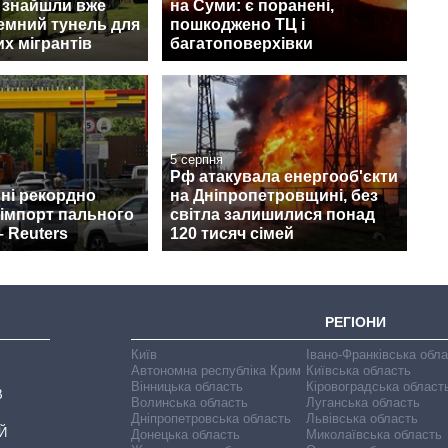
 знайшли вже
на Суми: є поранені,
земний тунель для
пошкоджено ТЦ і
х мігрантів
багатоповерхівки
5 серпня
Рф атакувала енергооб'єкти
пні рекордно
на Дніпропетровщині, без
 імпорт пального
світла залишилися понад
– Reuters
120 тисяч сімей
РЕГІОНИ
Київ
Івано-Франківська обл
Автономна республіка Крим
Київська область
Вінницька область
Кіровоградська област
В
Волинська область
Луганська область
Дніпропетровська область
Львівська область
Й
Донецька область
Миколаївська область