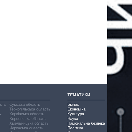
ТЕМАТИКИ
асть
Сумська область
Бізнес
Тернопільська область
Економіка
ь
Харківська область
Культура
Херсонська область
Наука
Хмельницька область
Національна безпека
Черкаська область
Політика