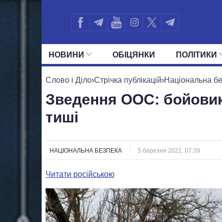
НОВИНИ
ОБIЦЯНКИ
ПОЛIТИКИ
УСІ ПОЛІТИКИ
ПРЕЗИДЕНТ І ОФ
Слово і Діло
›
Стрічка публікацій
›
Національна б
Зведення ООС: бойовик
тиші
НАЦІОНАЛЬНА БЕЗПЕКА
5 березня 2021, 07:39
Читати російською