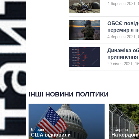
4 березня 2021, 
ОБСЄ повід
перемир'я н
4 березня 2021, 
Динаміка об
припинення 
29 січня 2021, 1
ІНШІ НОВИНИ ПОЛІТИКИ
6 серпня
6 серпня
США відновили
На кордоні