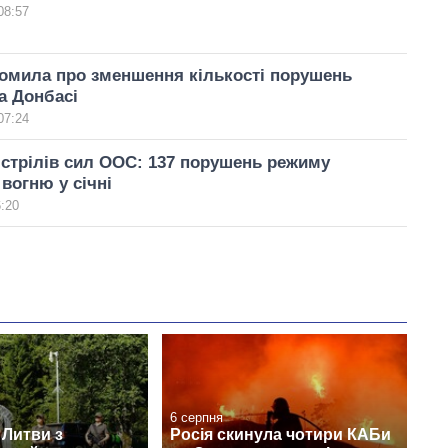
08:57
омила про зменшення кількості порушень
а Донбасі
07:24
стрілів сил ООС: 137 порушень режиму
вогню у січні
6:20
6 серпня
 Литви з
Росія скинула чотири КАБи