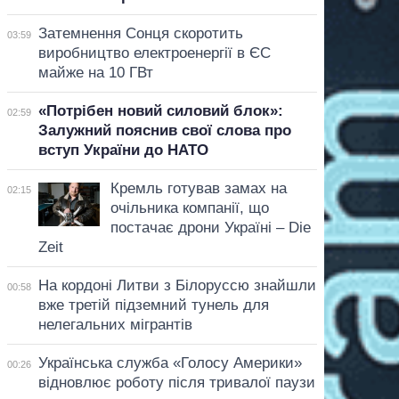
Затемнення Сонця скоротить
03:59
виробництво електроенергії в ЄС
майже на 10 ГВт
«Потрібен новий силовий блок»:
02:59
Залужний пояснив свої слова про
вступ України до НАТО
Кремль готував замах на
02:15
очільника компанії, що
постачає дрони Україні – Die
Zeit
На кордоні Литви з Білоруссю знайшли
00:58
вже третій підземний тунель для
нелегальних мігрантів
Українська служба «Голосу Америки»
00:26
відновлює роботу після тривалої паузи