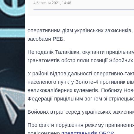
4 березня 2021, 14:46
оперативним діям українських захисників
засобами РЕБ.
Неподалік Талаківки, окупанти прицільним
гранатометів обстріляли позиції Збройних
У районі відповідальності оперативно-так
населеного пункту Золоте-4 противник вів 
великокаліберних кулеметів. Поблизу Нов
Федерації прицільним вогнем зі стрілецько
Бойових втрат серед українських захисник
Про факти порушення режиму припинення 
повідомлено
представників ОБСЄ
.