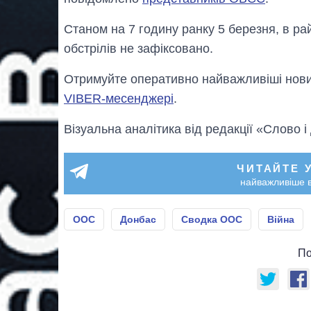
Станом на 7 годину ранку 5 березня, в ра
обстрілів не зафіксовано.
Отримуйте оперативно найважливіші новин
VIBER-месенджері
.
Візуальна аналітика від редакції «Слово і
ЧИТАЙТЕ 
найважливіше в
ООС
Донбас
Сводка ООС
Війна
По