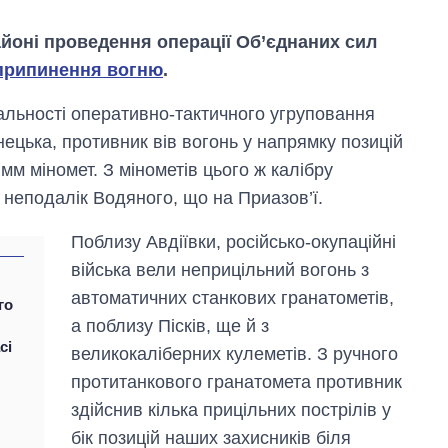
айоні проведення операції Об’єднаних сил
припинення вогню
.
альності оперативно-тактичного угруповання
ецька, противник вів вогонь у напрямку позицій
мм міномет. З мінометів цього ж калібру
 неподалік Водяного, що на Приазов’ї.
Поблизу Авдіївки, російсько-окупаційні
війська вели неприцільний вогонь з
автоматичних станкових гранатометів,
го
а поблизу Пісків, ще й з
сі
великокаліберних кулеметів. З ручного
Вісім масованих
протитанкового гранатомета противник
ударів по Україні
за літо: Київ та
здійснив кілька прицільних пострілів у
область стали
бік позицій наших захисників біля
головною ціллю