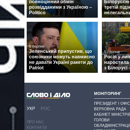
повноцінний обмін
Білоруссю
розвідданими з Україною –
третій під
Politico
нелегальни
5 серпня
Зеленський припустив, що
5 серпня
союзники можуть навмисно
Росія у ли
не давати Україні ракети до
наростила
Patriot
з Білорусі 
МОНІТОРИНГ
ПРЕЗИДЕНТ І ОФІС
УКР
РОС
ВЕРХОВНА РАДА
КАБІНЕТ МІНІСТРІ
ГОЛОВИ
ПРО НАС
ОБЛАДМІНІСТРАЦІ
КОНТАКТИ