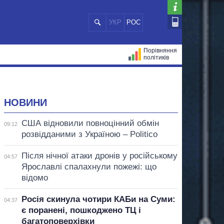
УКР
РОС
Порівняння
політиків
ЦІЙ
МЕРИ МІСТ
ВСІ ПЕРСОНИ
НОВИНИ
США відновили повноцінний обмін
09:12
розвідданими з Україною – Politico
Після нічної атаки дронів у російському
04:57
Ярославлі спалахнули пожежі: що
відомо
Росія скинула чотири КАБи на Суми:
04:37
є поранені, пошкоджено ТЦ і
багатоповерхівки