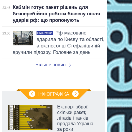
Кабмін готує пакет рішень для
23:45
безперебійної роботи бізнесу після
ударів рф: що пропонують
Рф масовано
ПІДСУМКИ
23:00
вдарила по Києву та області,
а експосолці Стефанішиній
вручили підозру. Головне за день
Більше новин
ІНФОГРАФІКА
Експорт зброї:
скільки ракет,
літаків і танків
продала Україна
за роки