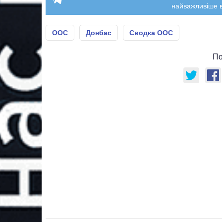
найважливіше в
ООС
Донбас
Сводка ООС
По