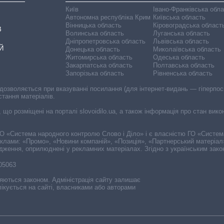
Київ
Івано-Франківська обл
Автономна республіка Крим
Київська область
Вінницька область
Кіровоградська област
В
Волинська область
Луганська область
Дніпропетровська область
Львівська область
Й
Донецька область
Миколаївська область
Житомирська область
Одеська область
Закарпатська область
Полтавська область
Запорізька область
Рівненська область
 дозволяється при вказуванні посилання (для інтернет-видань — гіперпоси
стання матеріалів.
, що розміщені на порталі slovoidilo.ua, а також інформація про стан вик
і ГО «Система народного контролю Слово і Діло» і є власністю ГО «Систе
еклами: «Промо», «Новини компаній», «Позиція», «Партнерський матеріал
судження, оприлюднені у рекламних матеріалах. Згідно з українським зак
-05063
няються законом. Адміністрація сайту залишає
ікується на сайті, власниками або авторами