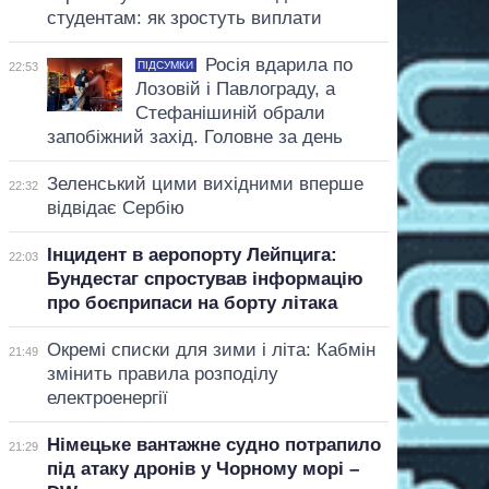
студентам: як зростуть виплати
Росія вдарила по
ПІДСУМКИ
22:53
Лозовій і Павлограду, а
Стефанішиній обрали
запобіжний захід. Головне за день
Зеленський цими вихідними вперше
22:32
відвідає Сербію
Інцидент в аеропорту Лейпцига:
22:03
Бундестаг спростував інформацію
про боєприпаси на борту літака
Окремі списки для зими і літа: Кабмін
21:49
змінить правила розподілу
електроенергії
Німецьке вантажне судно потрапило
21:29
під атаку дронів у Чорному морі –