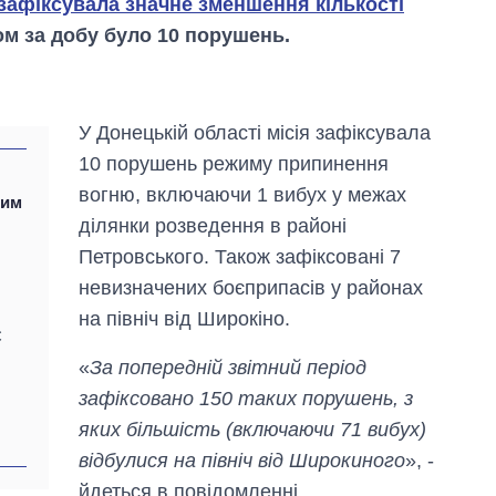
зафіксувала значне зменшення кількості
ом за добу було 10 порушень.
У Донецькій області місія зафіксувала
10 порушень режиму припинення
вогню, включаючи 1 вибух у межах
шим
ділянки розведення в районі
Петровського. Також зафіксовані 7
невизначених боєприпасів у районах
на північ від Широкіно.
С
«
За попередній звітний період
Вісім масованих
зафіксовано 150 таких порушень, з
ударів по Україні
за літо: Київ та
яких більшість (включаючи 71 вибух)
область стали
відбулися на північ від Широкиного
», -
головною ціллю
рф
йдеться в повідомленні.