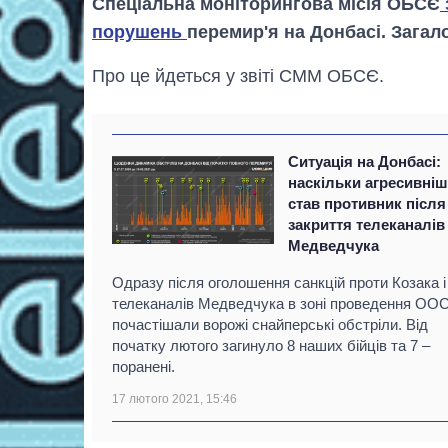
Спеціальна моніторингова місія ОБСЄ
порушень
перемир'я на Донбасі. Загал
Про це йдеться у звіті СММ ОБСЄ.
Ситуація на Донбасі:
наскільки агресивні
став противник після
закриття телеканалів
Медведчука
Одразу після оголошення санкцій проти Козака і
телеканалів Медведчука в зоні проведення ОО
почастішали ворожі снайперські обстріли. Від
початку лютого загинуло 8 наших бійців та 7 –
поранені.
17 лютого 2021, 15:46