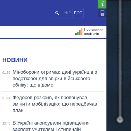
УКР
РОС
Порівняння
політиків
ЦІЙ
МЕРИ МІСТ
ВСІ ПЕРСОНИ
НОВИНИ
Міноборони отримає дані українців з
01:59
податкової для звірки військового
обліку: що відомо
Федоров розкрив, як пропонував
01:24
змінити мобілізацію: що передбачав
план
В Україні анонсували підвищення
23:45
зарплат учителям і стипендій