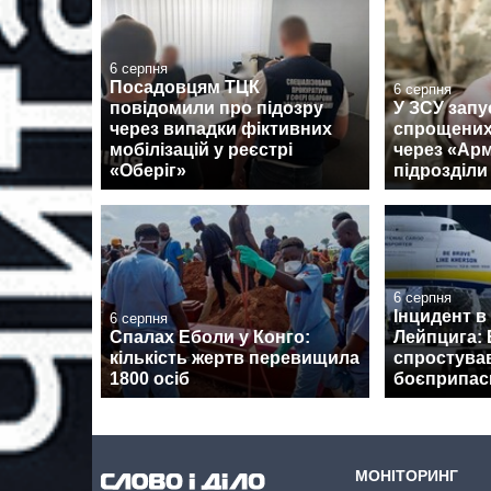
6 серпня
Посадовцям ТЦК
6 серпня
повідомили про підозру
У ЗСУ запу
через випадки фіктивних
спрощених
мобілізацій у реєстрі
через «Армі
«Оберіг»
підрозділи
6 серпня
Інцидент в
6 серпня
Спалах Еболи у Конго:
Лейпцига: 
кількість жертв перевищила
спростува
1800 осіб
боєприпаси
МОНІТОРИНГ