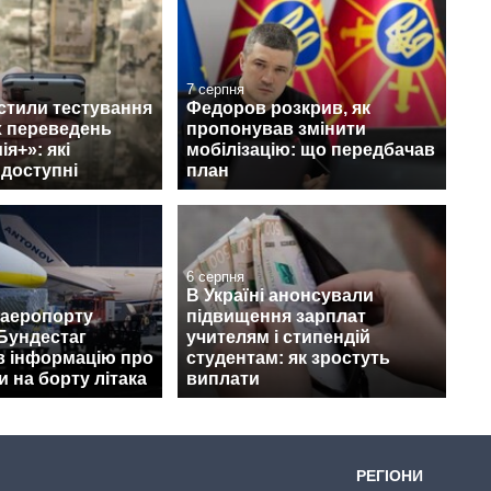
7 серпня
стили тестування
Федоров розкрив, як
 переведень
пропонував змінити
я+»: які
мобілізацію: що передбачав
 доступні
план
6 серпня
В Україні анонсували
 аеропорту
підвищення зарплат
Бундестаг
учителям і стипендій
в інформацію про
студентам: як зростуть
 на борту літака
виплати
РЕГІОНИ