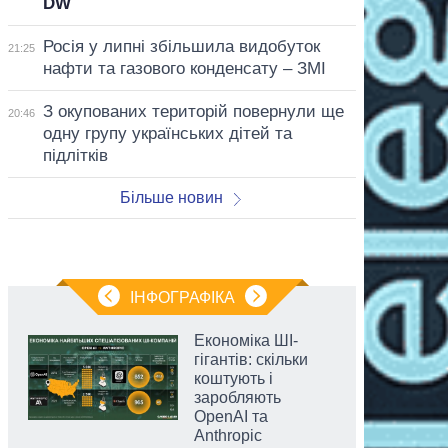
DW
Росія у липні збільшила видобуток
21:25
нафти та газового конденсату – ЗМІ
З окупованих територій повернули ще
20:46
одну групу українських дітей та
підлітків
Більше новин
ІНФОГРАФІКА
Економіка ШІ-
гігантів: скільки
коштують і
заробляють
OpenAI та
Anthropic