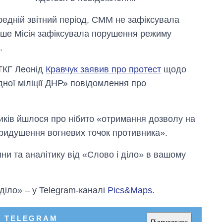
передній звітний період, СММ не зафіксувала
ше Місія зафіксувала порушення режиму
.
 ТКГ Леонід
Кравчук заявив про протест
щодо
дної міліції ДНР» повідомлення про
виків йшлося про нібито «отримання дозволу на
ридушення вогневих точок противника».
и та аналітику від «Слово і діло» в вашому
 діло» – у Telegram-каналі
Pics&Maps
.
У TELEGRAM