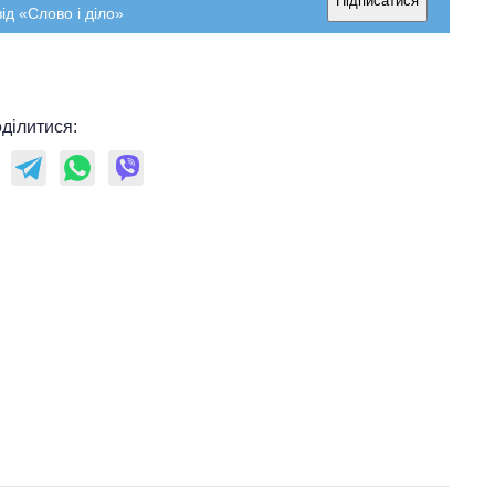
Підписатися
ід «Слово і діло»
ділитися: