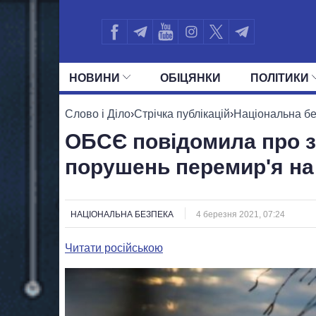
НОВИНИ
ОБIЦЯНКИ
ПОЛIТИКИ
УСІ ПОЛІТИКИ
ПРЕЗИДЕНТ І ОФ
Слово і Діло
›
Стрічка публікацій
›
Національна б
ОБСЄ повідомила про з
порушень перемир'я на
НАЦІОНАЛЬНА БЕЗПЕКА
4 березня 2021, 07:24
Читати російською