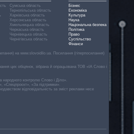
асть
Сумська область
Бізнес
Тернопільська область
Економіка
ь
Харківська область
Культура
Херсонська область
Наука
Хмельницька область
Національна безпека
Черкаська область
Політика
Чернівецька область
Право
Чернігівська область
Суспільство
Фінанси
лання) на www.slovoidilo.ua. Посилання (гіперпосилання)
онання цих обіцянок, зібрана й опрацьована ТОВ «ІА Слово і
ма народного контролю Слово і Діло».
», «Спецпроєкт», «За підтримки».
онодавством відповідальність за зміст реклами несе