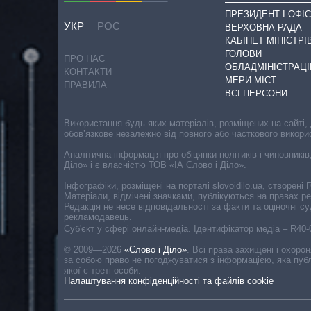
ПРЕЗИДЕНТ І ОФІС
УКР
РОС
ВЕРХОВНА РАДА
КАБІНЕТ МІНІСТРІ
ГОЛОВИ
ПРО НАС
ОБЛАДМІНІСТРАЦІ
КОНТАКТИ
МЕРИ МІСТ
ПРАВИЛА
ВСІ ПЕРСОНИ
Використання будь-яких матеріалів, розміщених на сайті,
обов’язкове незалежно від повного або часткового викори
Аналітична інформація про обіцянки політиків і чиновників
Діло» і є власністю ТОВ «ІА Слово і Діло».
Інфографіки, розміщені на порталі slovoidilo.ua, створен
Матеріали, відмічені значками, публікуються на правах р
Редакція не несе відповідальності за факти та оціночні 
рекламодавець.
Cуб'єкт у сфері онлайн-медіа. Ідентифікатор медіа – R40
© 2009—2026
«Слово і Діло»
.
Всі права захищені і охоро
за собою право не погоджуватися з інформацією, яка публ
якої є треті особи.
Налаштування конфіденційності та файлів cookie