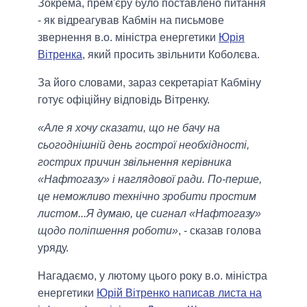
Зокрема, прем'єру було поставлено питання
- як відреагував Кабмін на письмове
звернення в.о. міністра енергетики
Юрія
Вітренка
, який просить звільнити Коболєва.
За його словами, зараз секретаріат Кабміну
готує офіційну відповідь Вітренку.
«Але я хочу сказати, що не бачу на
сьогоднішній день гострої необхідності,
гострих причин звільнення керівника
«Нафтогазу» і наглядової ради. По-перше,
це неможливо технічно зробити простим
листом...Я думаю, це сигнал «Нафтогазу»
щодо поліпшення роботи»
, - сказав голова
уряду.
Нагадаємо, у лютому цього року в.о. міністра
енергетики
Юрій Вітренко написав листа на