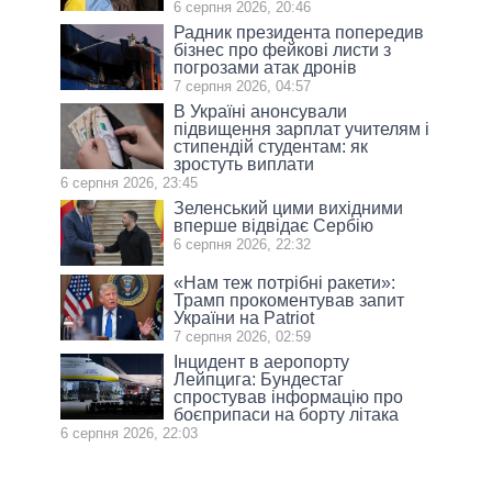
6 серпня 2026, 20:46
Радник президента попередив
бізнес про фейкові листи з
погрозами атак дронів
7 серпня 2026, 04:57
В Україні анонсували
підвищення зарплат учителям і
стипендій студентам: як
зростуть виплати
6 серпня 2026, 23:45
Зеленський цими вихідними
вперше відвідає Сербію
6 серпня 2026, 22:32
«Нам теж потрібні ракети»:
Трамп прокоментував запит
України на Patriot
7 серпня 2026, 02:59
Інцидент в аеропорту
Лейпцига: Бундестаг
спростував інформацію про
боєприпаси на борту літака
6 серпня 2026, 22:03