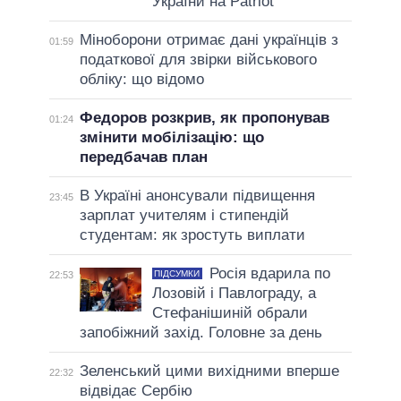
України на Patriot
Міноборони отримає дані українців з
01:59
податкової для звірки військового
обліку: що відомо
Федоров розкрив, як пропонував
01:24
змінити мобілізацію: що
передбачав план
В Україні анонсували підвищення
23:45
зарплат учителям і стипендій
студентам: як зростуть виплати
Росія вдарила по
ПІДСУМКИ
22:53
Лозовій і Павлограду, а
Стефанішиній обрали
запобіжний захід. Головне за день
Зеленський цими вихідними вперше
22:32
відвідає Сербію