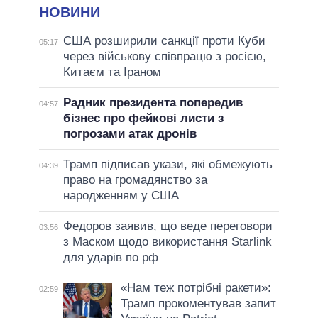
НОВИНИ
США розширили санкції проти Куби
05:17
через військову співпрацю з росією,
Китаєм та Іраном
Радник президента попередив
04:57
бізнес про фейкові листи з
погрозами атак дронів
Трамп підписав укази, які обмежують
04:39
право на громадянство за
народженням у США
Федоров заявив, що веде переговори
03:56
з Маском щодо використання Starlink
для ударів по рф
«Нам теж потрібні ракети»:
02:59
Трамп прокоментував запит