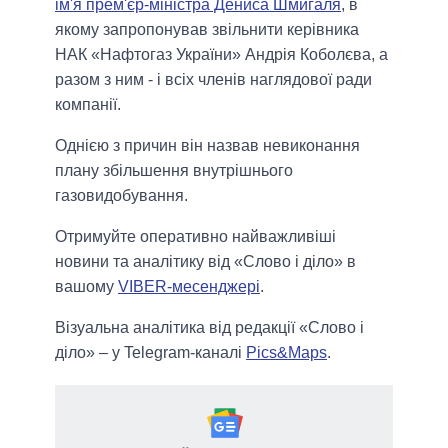
ім'я прем'єр-міністра Дениса Шмигаля
, в
якому запропонував звільнити керівника
НАК «Нафтогаз України» Андрія Коболєва, а
разом з ним - і всіх членів наглядової ради
компанії.
Однією з причин він назвав невиконання
плану збільшення внутрішнього
газовидобування.
Отримуйте оперативно найважливіші
новини та аналітику від «Слово і діло» в
вашому
VIBER-месенджері
.
Візуальна аналітика від редакції «Слово і
діло» – у Telegram-каналі
Pics&Maps
.