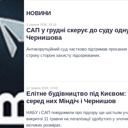
НОВИНИ
3 серпня 2026, 15:16
САП у грудні скерує до суду одн
Чернишова
Антикорупційний суд частково підтримав прохання
строку стороні захисту підозрюваних.
12 травня 2026, 13:03
Елітне будівництво під Києвом: 
серед них Міндіч і Чернишов
НАБУ і САП повідомили про підозру ще шістьом уча
викритої 11 травня на легалізації здобутого у злоч
великих розмірах.