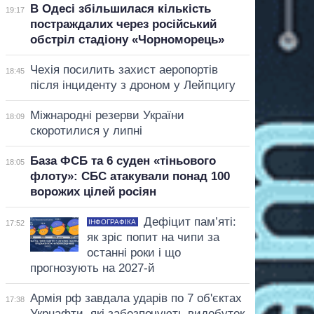
В Одесі збільшилася кількість
19:17
постраждалих через російський
обстріл стадіону «Чорноморець»
Чехія посилить захист аеропортів
18:45
після інциденту з дроном у Лейпцигу
Міжнародні резерви України
18:09
скоротилися у липні
База ФСБ та 6 суден «тіньового
18:05
флоту»: СБС атакували понад 100
ворожих цілей росіян
Дефіцит пам’яті:
ІНФОГРАФІКА
17:52
як зріс попит на чипи за
останні роки і що
прогнозують на 2027-й
Армія рф завдала ударів по 7 об'єктах
17:38
Укрнафти, які забезпечують видобуток