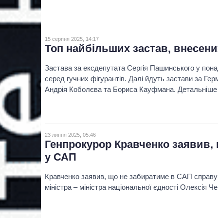
15 серпня 2025, 14:17
Топ найбільших застав, внесени
Застава за ексдепутата Сергія Пашинського у пона
серед гучних фігурантів. Далі йдуть застави за Ге
Андрія Коболєва та Бориса Кауфмана. Детальніше –
23 липня 2025, 05:46
Генпрокурор Кравченко заявив,
у САП
Кравченко заявив, що не забиратиме в САП справу
міністра – міністра національної єдності Олексія Ч