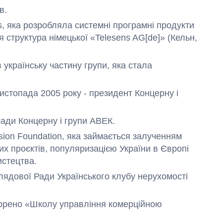
в.
ns, яка розробляла системні програмні продукти
я структура німецької «Telesens AG[de]» (Кельн,
 українську частину групи, яка стала
 листопада 2005 року - президент Концерну і
ради Концерну і групи АВЕК.
ision Foundation, яка займається залученням
их проєктів, популяризацією України в Європі
истецтва.
лядової Ради Українського клубу нерухомості
творено «Школу управління комерційною