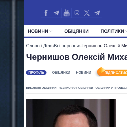
НОВИНИ
ОБIЦЯНКИ
ПОЛIТИКИ
УСІ ПОЛІТИКИ
ПРЕЗИДЕНТ І ОФ
Слово і Діло
›
Всі персони
›
Чернишов Олексій М
Чернишов Олексій Мих
ПРОФІЛЬ
ОБІЦЯНКИ
НОВИНИ
ПІДПИСАТИС
ВИКОНАНІ ОБІЦЯНКИ
НЕВИКОНАНІ ОБІЦЯНКИ
ОБІЦЯНКИ У ПРОЦЕСІ