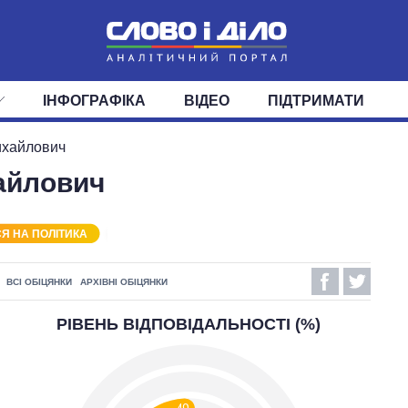
ІНФОГРАФІКА
ВІДЕО
ПІДТРИМАТИ
ІС
СТРІЧКА
ВЕРХОВНА РАДА
ПОДІЇ
СТАТТІ
КАБІНЕТ МІНІСТРІВ
ДУМКИ
ОГЛЯДИ
ГОЛОВИ ОБЛАДМІНІСТРА
ДАЙДЖЕСТИ
ихайлович
айлович
ПОЛІТИКА
ДЕПУТАТИ
ЕКОНОМІКА
КОМІТЕТИ
СУСПІЛЬСТВО
ФРАКЦІЇ
ОКРУГИ
СВІТ
Я НА ПОЛІТИКА
ВСІ ОБІЦЯНКИ
АРХІВНІ ОБІЦЯНКИ
РІВЕНЬ ВІДПОВІДАЛЬНОСТІ (%)