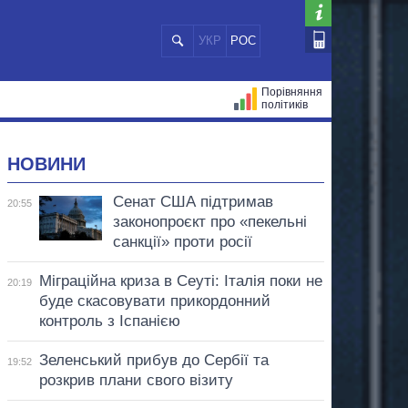
УКР
РОС
Порівняння
політиків
ЦІЙ
МЕРИ МІСТ
ВСІ ПЕРСОНИ
НОВИНИ
Сенат США підтримав
20:55
законопроєкт про «пекельні
санкції» проти росії
Міграційна криза в Сеуті: Італія поки не
20:19
буде скасовувати прикордонний
контроль з Іспанією
Зеленський прибув до Сербії та
19:52
розкрив плани свого візиту