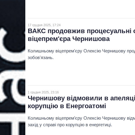
17 грудня 2025, 17:24
ВАКС продовжив процесуальні 
віцепрем'єра Чернишова
Колишньому віцепрем'єру Олексію Чернишову прод
зобов'язань.
1 грудня 2025, 23:16
Чернишову відмовили в апеляції
корупцію в Енергоатомі
Колишньому віцепрем’єру Олексію Чернишову відмо
захід у справі про корупцію в енергетиці.