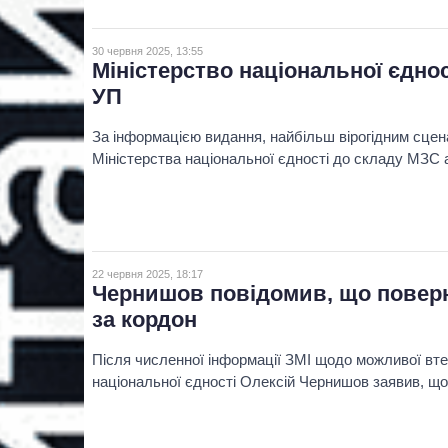
30 червня 2025, 13:55
Міністерство національної єдно
УП
За інформацією видання, найбільш вірогідним сцена
Міністерства національної єдності до складу МЗС 
22 червня 2025, 18:17
Чернишов повідомив, що поверну
за кордон
Після численної інформації ЗМІ щодо можливої втечі
національної єдності Олексій Чернишов заявив, що 