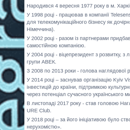
Народився 4 вересня 1977 року в м. Харкі
У 1998 році - працював в компанії Telese
для телекомунікаційного бізнесу як дочірн
Німеччина).
У 2002 році - разом із партнерами придбав
самостійною компанією.
У 2004 році - віцепрезидент з розвитку, з
групи АВЕК.
З 2008 по 2013 роки - голова наглядової 
У 2014 році – заснував організацію Kyiv V
інвестицій до країни, підтримкою культурн
через потенціал сучасного українського м
В листопаді 2017 року - став головою Наг
URE Club.
У 2018 році – за його ініціативою було с
нерухомістю».