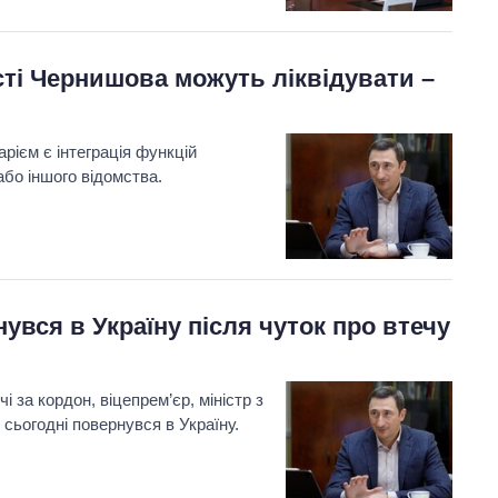
сті Чернишова можуть ліквідувати –
рієм є інтеграція функцій
або іншого відомства.
вся в Україну після чуток про втечу
 за кордон, віцепрем’єр, міністр з
сьогодні повернувся в Україну.