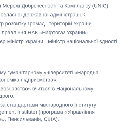
ї Мережі Доброчесності та Комплансу (UNIC).
ї обласної державної адміністрації.<
тр розвитку громад і територій України.
а правління НАК «Нафтогаз України».
єр-міністр України - Міністр національної єдності
Як змінився
бюджет
Міністерства
оборони за 13
років війни з
росією
кому гуманітарному університеті «Народна
кономіка підприємства».
равознавство» вчиться в Національному
дрого.
 за стандартами міжнародного Інституту
ement Institute) (програма «Управління
se», Пенсильванія, США).