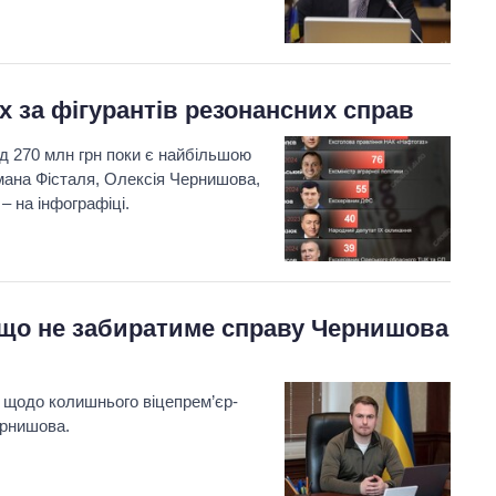
х за фігурантів резонансних справ
д 270 млн грн поки є найбільшою
рмана Фісталя, Олексія Чернишова,
 на інфографіці.
 що не забиратиме справу Чернишова
 щодо колишнього віцепрем’єр-
ернишова.