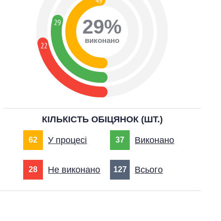
49
29%
29
виконано
22
КІЛЬКІСТЬ ОБІЦЯНОК (ШТ.)
У процесі
Виконано
62
37
Не виконано
Всього
28
127