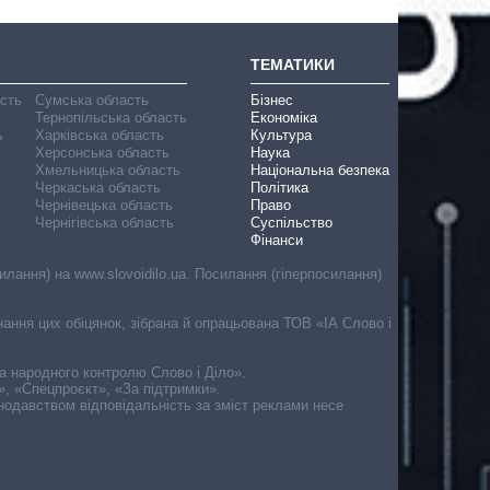
ТЕМАТИКИ
асть
Сумська область
Бізнес
Тернопільська область
Економіка
ь
Харківська область
Культура
Херсонська область
Наука
Хмельницька область
Національна безпека
Черкаська область
Політика
Чернівецька область
Право
Чернігівська область
Суспільство
Фінанси
лання) на www.slovoidilo.ua. Посилання (гіперпосилання)
онання цих обіцянок, зібрана й опрацьована ТОВ «ІА Слово і
ма народного контролю Слово і Діло».
», «Спецпроєкт», «За підтримки».
онодавством відповідальність за зміст реклами несе