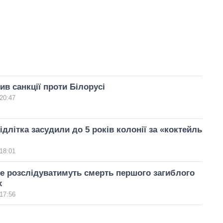
в санкції проти Білорусі
20:47
ідлітка засудили до 5 років колонії за «коктейль
18:01
не розслідуватимуть смерть першого загиблого
х
17:56