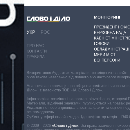
МОНІТОРИНГ
ПРЕЗИДЕНТ І ОФІС
УКР
РОС
ВЕРХОВНА РАДА
КАБІНЕТ МІНІСТРІ
ГОЛОВИ
ПРО НАС
ОБЛАДМІНІСТРАЦІ
КОНТАКТИ
МЕРИ МІСТ
ПРАВИЛА
ВСІ ПЕРСОНИ
Використання будь-яких матеріалів, розміщених на сайті,
обов’язкове незалежно від повного або часткового викори
Аналітична інформація про обіцянки політиків і чиновників
Діло» і є власністю ТОВ «ІА Слово і Діло».
Інфографіки, розміщені на порталі slovoidilo.ua, створен
Матеріали, відмічені значками, публікуються на правах р
Редакція не несе відповідальності за факти та оціночні 
рекламодавець.
Cуб'єкт у сфері онлайн-медіа. Ідентифікатор медіа – R40
© 2009—2026
«Слово і Діло»
.
Всі права захищені і охоро
за собою право не погоджуватися з інформацією, яка публ