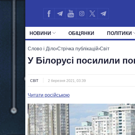
НОВИНИ
ОБIЦЯНКИ
ПОЛIТИКИ
УСІ ПОЛІТИКИ
ПРЕЗИДЕНТ І ОФ
Слово і Діло
›
Стрічка публікацій
›
Світ
У Білорусі посилили по
СВІТ
2 березня 2021, 03:39
Читати російською