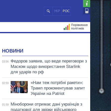
УКР
РОС
Порівняння
політиків
ЦІЙ
МЕРИ МІСТ
ВСІ ПЕРСОНИ
НОВИНИ
Федоров заявив, що веде переговори з
03:56
Маском щодо використання Starlink
для ударів по рф
«Нам теж потрібні ракети»:
02:59
Трамп прокоментував запит
України на Patriot
Міноборони отримає дані українців з
01:59
податкової для звірки військового