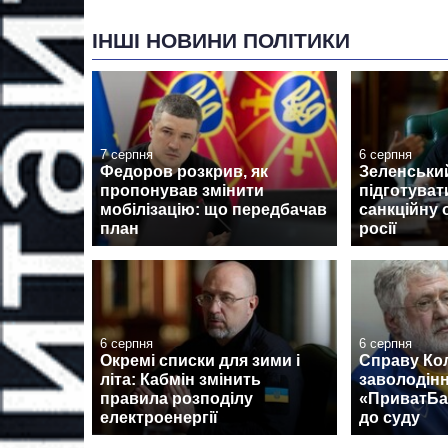
ІНШІ НОВИНИ ПОЛІТИКИ
7 серпня
6 серпня
Федоров розкрив, як
Зеленськи
пропонував змінити
підготуват
мобілізацію: що передбачав
санкційну 
план
росії
6 серпня
6 серпня
Окремі списки для зими і
Справу Ко
літа: Кабмін змінить
заволодін
правила розподілу
«ПриватБа
електроенергії
до суду