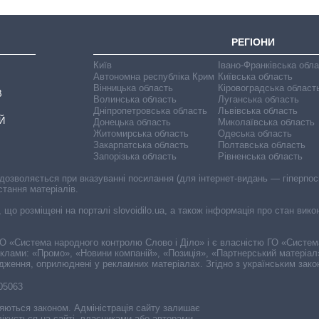
РЕГІОНИ
Київ
Івано-Франківська обл
Автономна республіка Крим
Київська область
Вінницька область
Кіровоградська област
В
Волинська область
Луганська область
Дніпропетровська область
Львівська область
Й
Донецька область
Миколаївська область
Житомирська область
Одеська область
Закарпатська область
Полтавська область
Запорізька область
Рівненська область
 дозволяється при вказуванні посилання (для інтернет-видань — гіперпоси
стання матеріалів.
, що розміщені на порталі slovoidilo.ua, а також інформація про стан вик
і ГО «Система народного контролю Слово і Діло» і є власністю ГО «Систе
еклами: «Промо», «Новини компаній», «Позиція», «Партнерський матеріал
судження, оприлюднені у рекламних матеріалах. Згідно з українським зак
-05063
няються законом. Адміністрація сайту залишає
ікується на сайті, власниками або авторами