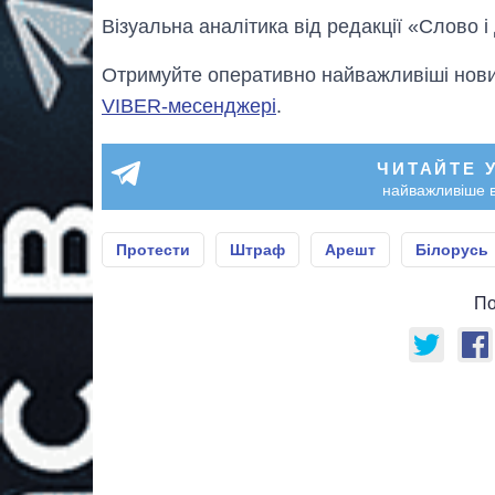
Візуальна аналітика від редакції «Слово і
Отримуйте оперативно найважливіші новин
VIBER-месенджері
.
ЧИТАЙТЕ 
найважливіше в
Протести
Штраф
Арешт
Білорусь
По