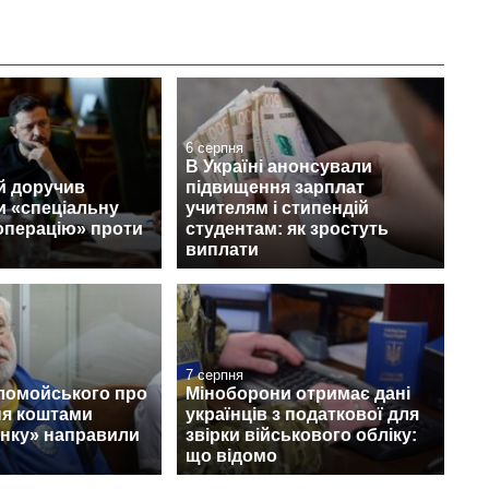
6 серпня
В Україні анонсували
й доручив
підвищення зарплат
и «спеціальну
учителям і стипендій
операцію» проти
студентам: як зростуть
виплати
7 серпня
ломойського про
Міноборони отримає дані
ня коштами
українців з податкової для
нку» направили
звірки військового обліку:
що відомо