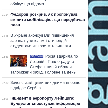
обліку: що відомо
Федоров розкрив, як пропонував
01:24
змінити мобілізацію: що передбачав
план
В Україні анонсували підвищення
23:45
зарплат учителям і стипендій
студентам: як зростуть виплати
Росія вдарила по
ПІДСУМКИ
22:53
Лозовій і Павлограду, а
Стефанішиній обрали
запобіжний захід. Головне за день
Зеленський цими вихідними вперше
22:32
відвідає Сербію
Інцидент в аеропорту Лейпцига:
22:03
Бундестаг спростував інформацію