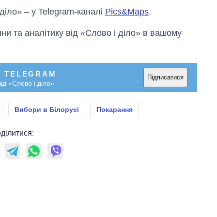
росією
 діло» – у Telegram-каналі
Pics&Maps
.
и та аналітику від «Слово і діло» в вашому
У TELEGRAM
Підписатися
ід «Слово і діло»
Вибори в Білорусі
Покарання
ділитися: