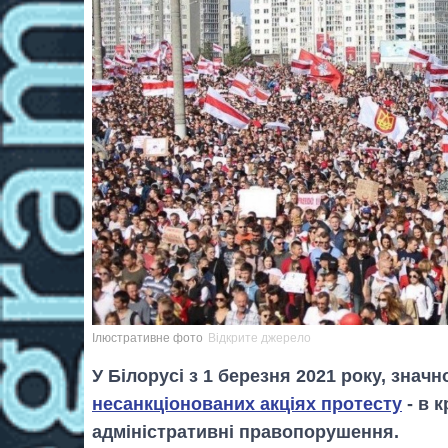
Ілюстративне фото
Відкрите джерело
У Білорусі з 1 березня 2021 року, зна
несанкціонованих акціях протесту
- в 
адміністративні правопорушення.