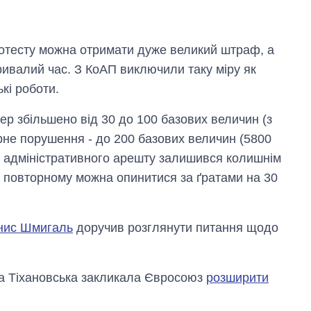
 протесту можна отримати дуже великий штраф, а
ривалий час. З КоАП виключили таку міру як
кі роботи.
р збільшено від 30 до 100 базових величин (з
орне порушення - до 200 базових величин (5800
н адміністративного арешту залишився колишнім
и повторному можна опинитися за ґратами на 30
нис Шмигаль
доручив розглянути питання щодо
Як змінився
бюджет
ана Тіхановська закликала Євросоюз
розширити
Міністерства
оборони за 13
років війни з