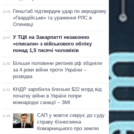
Генштаб підтвердив удар по аеродрому
12:49
«Гвардійське» та ураження РЛС в
Оленівці
У ТЦК на Закарпатті незаконно
12:07
«списали» з військового обліку
понад 1,5 тисячі чоловіків
Більше половини регіонів рф збідніли
11:58
за 4 роки війни проти України –
розвідка
КНДР заробила близько $22 млрд від
11:41
початку війни в Україні попри
міжнародні санкції – ЗМІ
САП у жовтні скерує до суду
11:20
справу бізнесмена
Комарницького про землю