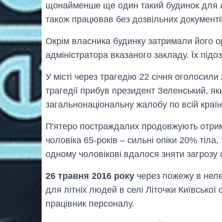
щонайменше ще один такий будинок для л
також працював без дозвільних документі
Окрім власника будинку затримали його о
адміністратора вказаного закладу. Їх під
У місті через трагедію 22 січня оголосили
трагедії прибув президент Зеленський, як
загальнонаціональну жалобу по всій країн
П'ятеро постраждалих продовжують отрим
чоловіка 65-років – сильні опіки 20% тіла,
одному чоловікові вдалося зняти загрозу
26 травня 2016 року
через пожежу в нел
для літніх людей в селі Літочки Київської
працівник персоналу.