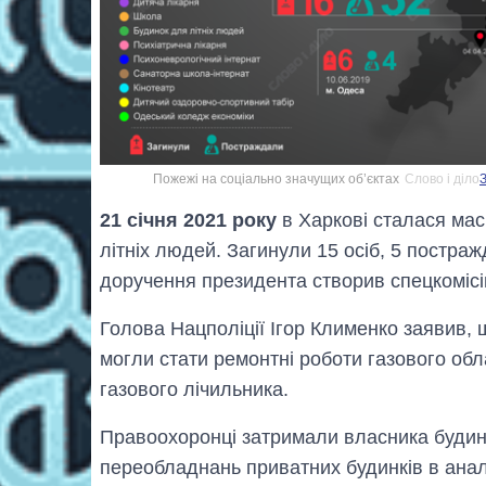
Пожежі на соціально значущих об’єктах
Слово і діло
З
21 січня 2021 року
в Харкові сталася ма
літніх людей. Загинули 15 осіб, 5 постра
доручення президента створив спецкомісі
Голова Нацполіції Ігор Клименко заявив,
могли стати ремонтні роботи газового об
газового лічильника.
Правоохоронці затримали власника будинк
переобладнань приватних будинків в анало