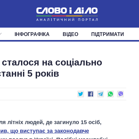
ІНФОГРАФІКА
ВІДЕО
ПІДТРИМАТИ
ІС
СТРІЧКА
ВЕРХОВНА РАДА
ПОДІЇ
СТАТТІ
КАБІНЕТ МІНІСТРІВ
ДУМКИ
ОГЛЯДИ
ГОЛОВИ ОБЛАДМІНІСТРА
ДАЙДЖЕСТИ
і сталося на соціально
ПОЛІТИКА
ДЕПУТАТИ
ЕКОНОМІКА
КОМІТЕТИ
СУСПІЛЬСТВО
ФРАКЦІЇ
ОКРУГИ
СВІТ
танні 5 років
я літніх людей, де загинуло 15 осіб,
ив, що виступає за законодавче