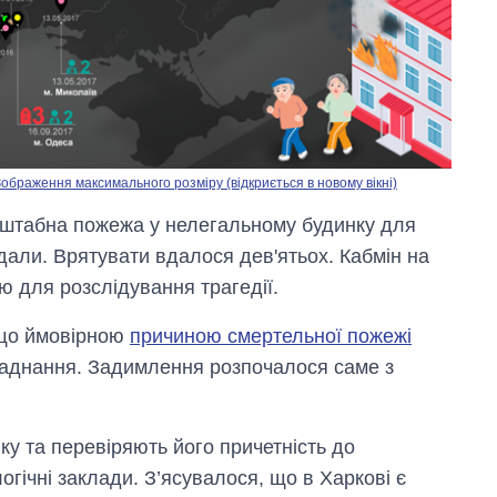
ображення максимального розміру (відкриється в новому вікні)
сштабна пожежа у нелегальному будинку для
ждали. Врятувати вдалося дев'ятьох. Кабмін на
ю для розслідування трагедії.
Скільки картоплі
 що ймовірною
причиною смертельної пожежі
вирощували в
ладнання. Задимлення розпочалося саме з
Україні до і під час
великої війни
у та перевіряють його причетність до
гічні заклади. З’ясувалося, що в Харкові є