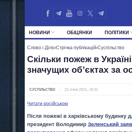
НОВИНИ
ОБIЦЯНКИ
ПОЛIТИКИ
УСІ ПОЛІТИКИ
ПРЕЗИДЕНТ І ОФ
Слово і Діло
›
Стрічка публікацій
›
Суспільство
Скільки пожеж в Україн
значущих об’єктах за ос
СУСПІЛЬСТВО
22 січня 2021, 18:32
Читати російською
Після пожежі в харківському будинку дл
президент Володимир
Зеленський заяв