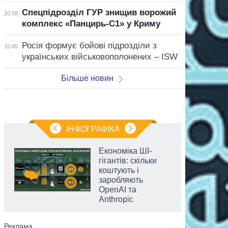
Спецпідрозділ ГУР знищив ворожий
10:58
комплекс «Панцирь-С1» у Криму
Росія формує бойові підрозділи з
10:45
українських військовополонених – ISW
Більше новин
ІНФОГРАФІКА
Економіка ШІ-
гігантів: скільки
коштують і
заробляють
OpenAI та
Anthropic