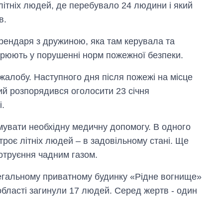
ітніх людей, де перебувало 24 людини і який
в.
рендаря з дружиною, яка там керувала та
озрюють у порушенні норм пожежної безпеки.
 жалобу. Наступного дня після пожежі на місце
ий розпорядився оголосити 23 січня
і.
увати необхідну медичну допомогу. В одного
 троє літніх людей – в задовільному стані. Ще
 отруєння чадним газом.
егальному приватному будинку «Рідне вогнище»
 області загинули 17 людей. Серед жертв - один