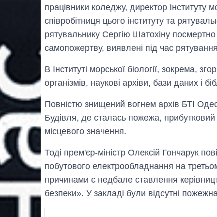
працівники коледжу, директор Інституту м
співробітниця цього інституту та рятувал
рятувальнику Сергію Шатохіну посмертно 
самопожертву, виявлені під час рятуванн
В Інституті морської біології, зокрема, зго
організмів, наукові архіви, бази даних і біб
Повністю знищений вогнем архів БТІ Одес
Будівля, де сталась пожежа, прибутковий
місцевого значення.
Тоді прем'єр-міністр Олексій Гончарук п
побутового електрообладнання на третьом
причинами є недбале ставлення керівниц
безпеки». У закладі були відсутні пожежна