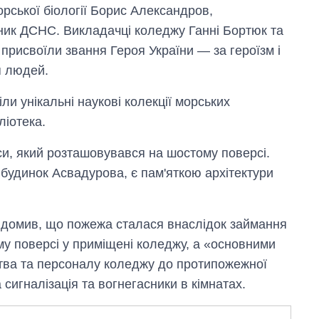
орської біології Борис Александров,
ьник ДСНС. Викладачці коледжу Ганні Бортюк та
присвоїли звання Героя України — за героїзм і
я людей.
ріли унікальні наукові колекції морських
ліотека.
и, який розташовувався на шостому поверсі.
 будинок Асвадурова, є пам'яткою архітектури
овідомив, що пожежа сталася внаслідок займання
у поверсі у приміщені коледжу, а «основними
тва та персоналу коледжу до протипожежної
 сигналізація та вогнегасники в кімнатах.