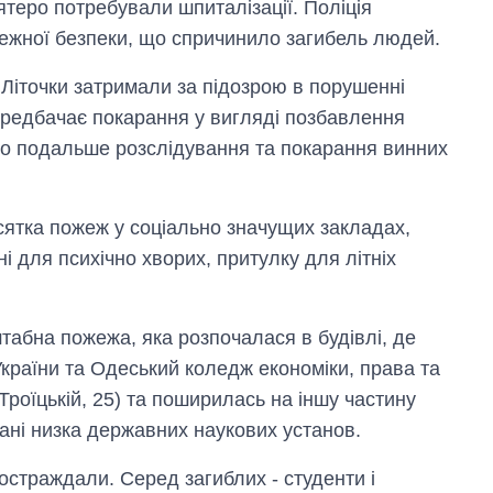
теро потребували шпиталізації. Поліція
ежної безпеки, що спричинило загибель людей.
 Літочки затримали за підозрою в порушенні
передбачає покарання у вигляді позбавлення
про подальше розслідування та покарання винних
сятка пожеж у соціально значущих закладах,
ні для психічно хворих, притулку для літніх
табна пожежа, яка розпочалася в будівлі, де
 України та Одеський коледж економіки, права та
Троїцькій, 25) та поширилась на іншу частину
вані низка державних наукових установ.
постраждали. Серед загиблих - студенти і