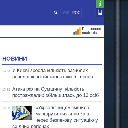
УКР
РОС
Порівняння
політиків
ЦІЙ
МЕРИ МІСТ
ВСІ ПЕРСОНИ
НОВИНИ
У Києві зросла кількість загиблих
13:33
внаслідок російської атаки 5 серпня
Атака рф на Сумщину: кількість
13:22
постраждалих збільшилась до 13 осіб
«Укрзалізниця» змінила
12:58
маршрути низки потягів
через безпекову ситуацію у
східних регіонах