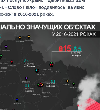
х послуг в Україні. Подібні масштабні
і. «Слово і діло» подивилось, на яких
ожежі в 2016-2021 роках.