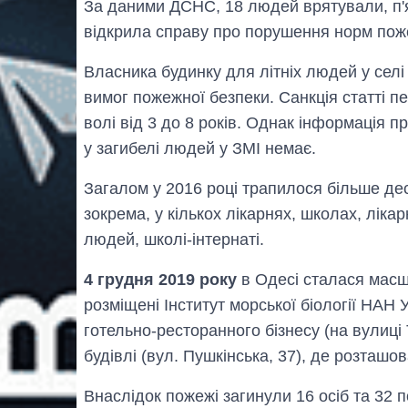
За даними ДСНС, 18 людей врятували, п'я
відкрила справу про порушення норм пож
Власника будинку для літніх людей у селі
вимог пожежної безпеки. Санкція статті 
волі від 3 до 8 років. Однак інформація 
у загибелі людей у ЗМІ немає.
Загалом у 2016 році трапилося більше де
зокрема, у кількох лікарнях, школах, лікар
людей, школі-інтернаті.
4 грудня 2019 року
в Одесі сталася масш
розміщені Інститут морської біології НАН
готельно-ресторанного бізнесу (на вулиці 
будівлі (вул. Пушкінська, 37), де розташо
Внаслідок пожежі загинули 16 осіб та 32 