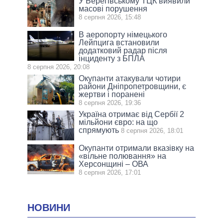
У Берегівському ТЦК виявили
масові порушення
8 серпня 2026, 15:48
В аеропорту німецького
Лейпцига встановили
додатковий радар після
інциденту з БПЛА
8 серпня 2026, 20:08
Окупанти атакували чотири
райони Дніпропетровщини, є
жертви і поранені
8 серпня 2026, 19:36
Україна отримає від Сербії 2
мільйони євро: на що
спрямують
8 серпня 2026, 18:01
Окупанти отримали вказівку на
«вільне полювання» на
Херсонщині – ОВА
8 серпня 2026, 17:01
НОВИНИ