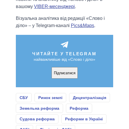
вашому
VIBER-месенджері
.
Візуальна аналітика від редакції «Слово і
діло» – у Telegram-каналі
Pics&Maps
.
ЧИТАЙТЕ У TELEGRAM
найважливіше від «Слово і діло»
Підписатися
СБУ
Ринок землі
Децентралізація
Земельна реформа
Реформа
Судова реформа
Реформи в Україні