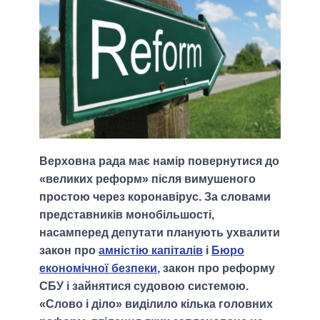
Верховна рада має намір повернутися до
«великих реформ» після вимушеного
простою через коронавірус. За словами
представників монобільшості,
насамперед депутати планують ухвалити
закон про
амністію капіталів
і
Бюро
економічної безпеки
, закон про реформу
СБУ і зайнятися судовою системою.
«Слово і діло» виділило кілька головних