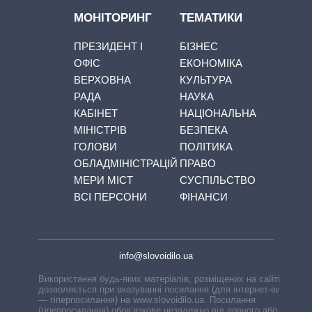
МОНІТОРИНГ
ТЕМАТИКИ
ПРЕЗИДЕНТ І
БІЗНЕС
ОФІС
ЕКОНОМІКА
ВЕРХОВНА
КУЛЬТУРА
РАДА
НАУКА
КАБІНЕТ
НАЦІОНАЛЬНА
МІНІСТРІВ
БЕЗПЕКА
ГОЛОВИ
ПОЛІТИКА
ОБЛАДМІНІСТРАЦІЙ
ПРАВО
МЕРИ МІСТ
СУСПІЛЬСТВО
ВСІ ПЕРСОНИ
ФІНАНСИ
info@slovoidilo.ua
Використання будь-яких матеріалів, розміщених на сайті,
дозволяється при вказуванні посилання (для інтернет-видань
— гіперпосилання) на www.slovoidilo.ua. Посилання
(гіперпосилання) обов’язкове незалежно від повного або