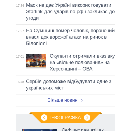
Маск не дає Україні використовувати
17:34
Starlink для ударів по рф і закликає до
угоди
На Сумщині помер чоловік, поранений
17:27
внаслідок ворожої атаки на ринок в
Білопіллі
Окупанти отримали вказівку
17:01
на «вільне полювання» на
Херсонщині – ОВА
Сербія допоможе відбудувати одне з
16:48
українських міст
Більше новин
ІНФОГРАФІКА
жет
Дефіцит пам’яті: як