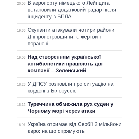
В аеропорту німецького Лейпцига
20:08
встановили додатковий радар після
інциденту з БПЛА
Окупанти атакували чотири райони
19:36
Дніпропетровщини, є жертви і
поранені
Над створенням української
19:03
антибалістики працюють дві
компанії – Зеленський
У ДПСУ розповіли про ситуацію на
18:23
кордоні з Білоруссю
Туреччина обмежила рух суден у
18:12
Чорному морі через атаки
Україна отримає від Сербії 2 мільйони
18:01
євро: на що спрямують