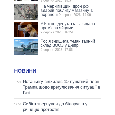
9 серпня 2026, 15:34
На Чернігівщині дрон рф
вдарив поблизу магазину, є
поранені
9 серпня 2026, 14:09
У Косові депутатка закидала
прем’єра яйцями
9 серпня 2026, 16:29
Росія знищила гуманітарний
склад ВООЗ у Дніпрі
9 серпня 2026, 17:06
НОВИНИ
Нетаньягу відхилив 15-пунктний план
18:24
Трампа щодо врегулювання ситуації в
Газі
Сибіга звернувся до білорусів у
17:56
річницю протестів