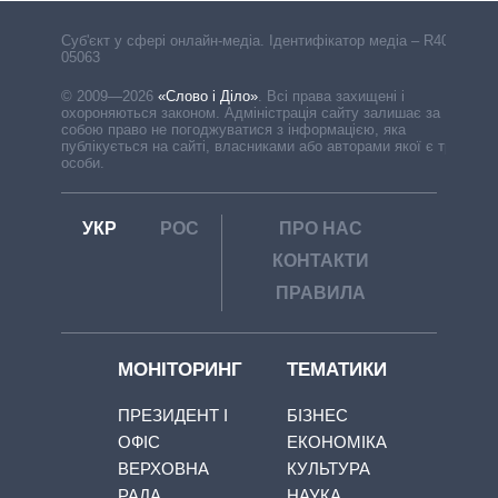
Cуб'єкт у сфері онлайн-медіа. Ідентифікатор медіа – R40-
05063
© 2009—2026
«Слово і Діло»
.
Всі права захищені і
охороняються законом. Адміністрація сайту залишає за
собою право не погоджуватися з інформацією, яка
публікується на сайті, власниками або авторами якої є треті
особи.
УКР
РОС
ПРО НАС
КОНТАКТИ
ПРАВИЛА
МОНІТОРИНГ
ТЕМАТИКИ
ПРЕЗИДЕНТ І
БІЗНЕС
ОФІС
ЕКОНОМІКА
ВЕРХОВНА
КУЛЬТУРА
РАДА
НАУКА