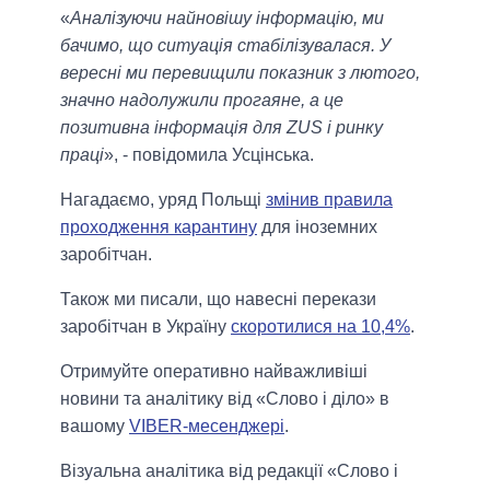
«
Аналізуючи найновішу інформацію, ми
бачимо, що ситуація стабілізувалася. У
вересні ми перевищили показник з лютого,
значно надолужили прогаяне, а це
позитивна інформація для ZUS і ринку
праці
», - повідомила Усцінська.
Нагадаємо, уряд Польщі
змінив правила
проходження карантину
для іноземних
заробітчан.
Також ми писали, що навесні перекази
заробітчан в Україну
скоротилися на 10,4%
.
Отримуйте оперативно найважливіші
новини та аналітику від «Слово і діло» в
вашому
VIBER-месенджері
.
Візуальна аналітика від редакції «Слово і