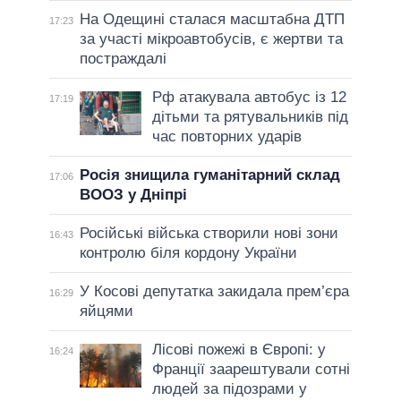
На Одещині сталася масштабна ДТП
17:23
за участі мікроавтобусів, є жертви та
постраждалі
Рф атакувала автобус із 12
17:19
дітьми та рятувальників під
час повторних ударів
Росія знищила гуманітарний склад
17:06
ВООЗ у Дніпрі
Російські війська створили нові зони
16:43
контролю біля кордону України
У Косові депутатка закидала прем’єра
16:29
яйцями
Лісові пожежі в Європі: у
16:24
Франції заарештували сотні
людей за підозрами у