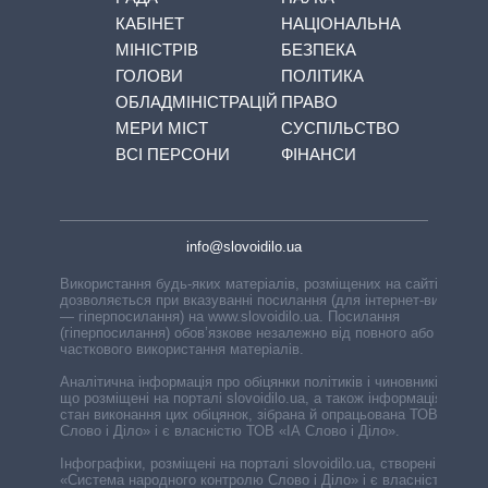
КАБІНЕТ
НАЦІОНАЛЬНА
МІНІСТРІВ
БЕЗПЕКА
ГОЛОВИ
ПОЛІТИКА
ОБЛАДМІНІСТРАЦІЙ
ПРАВО
МЕРИ МІСТ
СУСПІЛЬСТВО
ВСІ ПЕРСОНИ
ФІНАНСИ
info@slovoidilo.ua
Використання будь-яких матеріалів, розміщених на сайті,
дозволяється при вказуванні посилання (для інтернет-видань
— гіперпосилання) на www.slovoidilo.ua. Посилання
(гіперпосилання) обов’язкове незалежно від повного або
часткового використання матеріалів.
Аналітична інформація про обіцянки політиків і чиновників,
що розміщені на порталі slovoidilo.ua, а також інформація про
стан виконання цих обіцянок, зібрана й опрацьована ТОВ «ІА
Слово і Діло» і є власністю ТОВ «ІА Слово і Діло».
Інфографіки, розміщені на порталі slovoidilo.ua, створені ГО
«Система народного контролю Слово і Діло» і є власністю