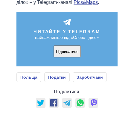
діло» – у Telegram-каналі
Pics&Maps
.
ЧИТАЙТЕ У TELEGRAM
найважливіше від «Слово і діло»
Підписатися
Польща
Податки
Заробітчани
Поділитися: