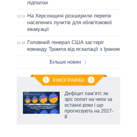
підпалах
На Херсонщині розширили перелік
15:53
населених пунктів для обов'язкової
евакуації
Головний генерал США застеріг
15:34
команду Трампа від ескалації з Іраном
Більше новин
ІНФОГРАФІКА
Дефіцит пам’яті: як
ть
зріс попит на чипи за
останні роки і що
прогнозують на 2027-
й