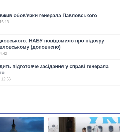
вжив обов'язки генерала Павловського
16:13
ковського: НАБУ повідомило про підозру
авловському (доповнено)
4:42
ить підготовче засідання у справі генерала
го
 12:53