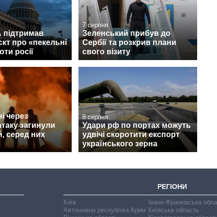
7 серпня
 підтримав
Зеленський прибув до
кт про «пекельні
Сербії та розкрив плани
оти росії
свого візиту
і через
8 серпня
атаку загинули
Удари рф по портах можуть
, серед них
удвічі скоротити експорт
українського зерна
РЕГІОНИ
Київ
Івано-Франківська обл
Автономна республіка Крим
Київська область