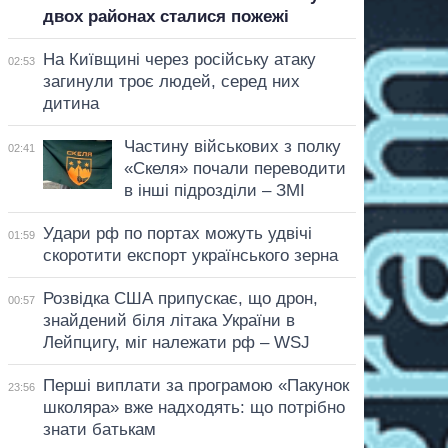
двох районах сталися пожежі
На Київщині через російську атаку
02:53
загинули троє людей, серед них
дитина
Частину військових з полку
02:41
«Скеля» почали переводити
в інші підрозділи – ЗМІ
Удари рф по портах можуть удвічі
01:59
скоротити експорт українського зерна
Розвідка США припускає, що дрон,
00:57
знайдений біля літака України в
Лейпцигу, міг належати рф – WSJ
Перші виплати за програмою «Пакунок
23:56
школяра» вже надходять: що потрібно
знати батькам