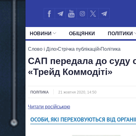
НОВИНИ
ОБIЦЯНКИ
ПОЛIТИКИ
УСІ ПОЛІТИКИ
ПРЕЗИДЕНТ І ОФ
Слово і Діло
›
Стрічка публікацій
›
Політика
САП передала до суду 
«Трейд Коммодіті»
ПОЛІТИКА
21 жовтня 2020, 14:50
Читати російською