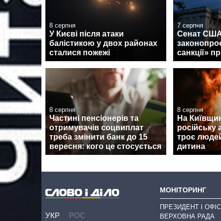
8 серпня
7 серпня
У Києві після атаки
Сенат США
балістикою у двох районах
законопроє
сталися пожежі
санкції» пр
8 серпня
8 серпня
Частині пенсіонерів та
На Київщин
отримувачів соцвиплат
російську 
треба змінити банк до 15
троє людей
вересня: кого це стосується
дитина
МОНІТОРИНГ
ПРЕЗИДЕНТ І ОФІС
УКР
РОС
ВЕРХОВНА РАДА