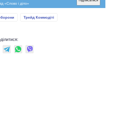
Підписатися
ід «Слово і діло»
оборони
Трейд Коммодіті
ділитися: