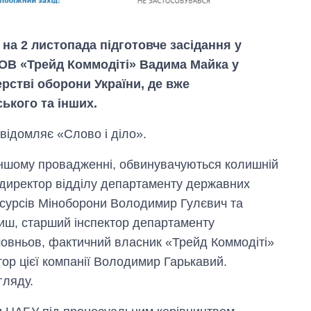
на 2 листопада підготовче засідання у
ОВ «Трейд Коммодіті» Вадима Майка у
ерстві оборони України, де вже
ького та інших.
відомляє «Слово і діло».
в іншому провадженні, обвинувачуються колишній
 директор відділу департаменту державних
есурсів Міноборони Володимир Гулєвич та
иш, старший інспектор департаменту
мовньов, фактичний власник «Трейд Коммодіті»
Дефіцит пам’яті:
р цієї компанії Володимир Гарькавий.
як зріс попит на
чипи за останні
гляду.
роки і що
прогнозують на