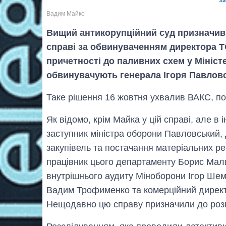
Вадим Майко
Вищий антикорупційний суд призначив 
справі за обвинуваченням директора Т
причетності до паливних схем у Мініст
обвинувачують генерала Ігоря Павловс
Таке рішення 16 жовтня ухвалив ВАКС, по
Як відомо, крім Майка у цій справі, але 
заступник міністра оборони Павловський,
закупівель та постачання матеріальних р
працівник цього департаменту Борис Мал
внутрішнього аудиту Міноборони Ігор Ше
Вадим Трофименко та комерційний директо
Нещодавно цю справу призначили до роз