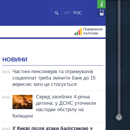
УКР
РОС
Порівняння
політиків
ЦІЙ
МЕРИ МІСТ
ВСІ ПЕРСОНИ
НОВИНИ
Частині пенсіонерів та отримувачів
05:15
соцвиплат треба змінити банк до 15
вересня: кого це стосується
Серед загиблих 4-річна
04:51
дитина: у ДСНС уточнили
наслідки обстрілу на
Київщині
У Києві після атаки балістикою у
03:47