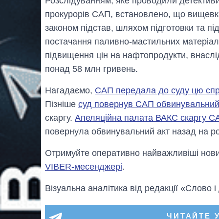
Розслідуванням, яке проводили детектив
прокурорів САП, встановлено, що вищевка
законом підстав, шляхом підготовки та пі
постачання паливно-мастильних матеріалі
підвищення цін на нафтопродукти, внаслід
понад 58 млн гривень.
Нагадаємо,
САП передала до суду цю сп
Пізніше
суд повернув САП обвинувальний а
скаргу.
Апеляційна палата ВАКС скаргу С
повернула обвинувальний акт назад на роз
Отримуйте оперативно найважливіші новин
VIBER-месенджері
.
Візуальна аналітика від редакції «Слово і
ЧИТАЙТЕ 