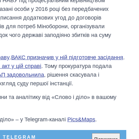
и НАБУ під процесуальним керівництвом
2027-й
зані особи у 2016 році без передбачених
дписання додаткових угод до договорів
в для потреб Міноборони, організували
ок чого державі заподіяно збитків на суму
раву
.
ВАКС призначив у ній підготовче засідання
.
кт у цій справі
. Тому прокуратура подала
АП задовольнила
, рішення скасувала і
гляд суду першої інстанції.
и та аналітику від «Слово і діло» в вашому
 діло» – у Telegram-каналі
Pics&Maps
.
У TELEGRAM