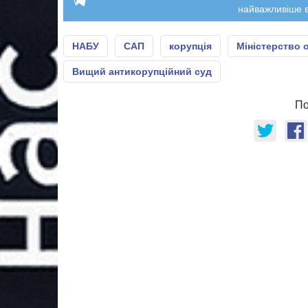
найважливіше в
НАБУ
САП
корупція
Міністерство 
Вищий антикорупційний суд
По