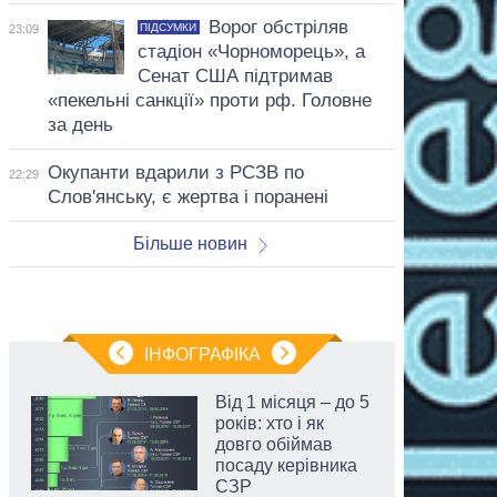
Ворог обстріляв
ПІДСУМКИ
23:09
стадіон «Чорноморець», а
Сенат США підтримав
«пекельні санкції» проти рф. Головне
за день
Окупанти вдарили з РСЗВ по
22:29
Слов'янську, є жертва і поранені
Більше новин
ІНФОГРАФІКА
Від 1 місяця – до 5
років: хто і як
довго обіймав
посаду керівника
СЗР