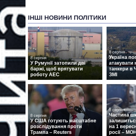
ІНШІ НОВИНИ ПОЛІТИКИ
8 серпня
Україна по
8 серпня
У Румунії затопили дві
атакувати 
баржі, щоб врятувати
танкери в 
роботу АЕС
ЗМІ
8 серпня
Частина ш
8 серпня
У США готують масштабне
залишиться
розслідування проти
на 1 верес
Трампа – Reuters
росії – МО