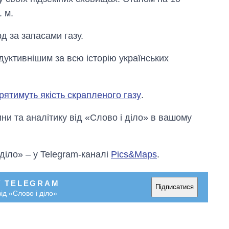
 м.
д за запасами газу.
дуктивнішим за всю історію українських
ірятимуть якість скрапленого газу
.
и та аналітику від «Слово і діло» в вашому
 діло» – у Telegram-каналі
Pics&Maps
.
У TELEGRAM
Підписатися
ід «Слово і діло»