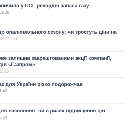
опичила у ПСГ рекордні запаси газу
09:38
до опалювального сезону: чи зростуть ціни на
020, 17:57
ве залишив заарештованими акції компанії,
дів «Газпром»
13:16
аз для України різко подорожчав
1:43
для населення: чи є ризик підвищення цін
5:04