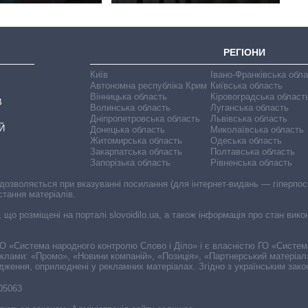
РЕГІОНИ
Київ
Івано-Франківська обл
Автономна республіка Крим
Київська область
Вінницька область
Кіровоградська област
В
Волинська область
Луганська область
Дніпропетровська область
Львівська область
Й
Донецька область
Миколаївська область
Житомирська область
Одеська область
Закарпатська область
Полтавська область
Запорізька область
Рівненська область
 дозволяється при вказуванні посилання (для інтернет-видань — гіперпоси
стання матеріалів.
, що розміщені на порталі slovoidilo.ua, а також інформація про стан вик
і ГО «Система народного контролю Слово і Діло» і є власністю ГО «Систе
еклами: «Промо», «Новини компаній», «Позиція», «Партнерський матеріал
судження, оприлюднені у рекламних матеріалах. Згідно з українським зак
-05063