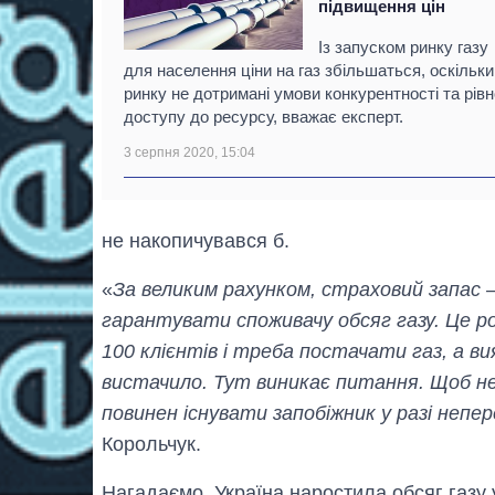
підвищення цін
Із запуском ринку газу
для населення ціни на газ збільшаться, оскільки
ринку не дотримані умови конкурентності та рівн
доступу до ресурсу, вважає експерт.
3 серпня 2020, 15:04
не накопичувався б.
«
За великим рахунком, страховий запас 
гарантувати споживачу обсяг газу. Це ро
100 клієнтів і треба постачати газ, а в
вистачило. Тут виникає питання. Щоб не 
повинен існувати запобіжник у разі непер
Корольчук.
Нагадаємо, Україна наростила обсяг газу 