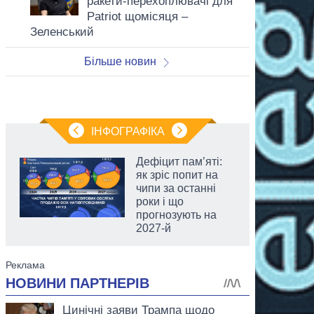
ракети-перехоплювачі для
Patriot щомісяця –
Зеленський
Більше новин
ІНФОГРАФІКА
Дефіцит пам’яті:
як зріс попит на
чипи за останні
роки і що
прогнозують на
2027-й