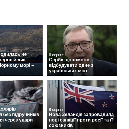
годилась не
8 серпня
неросійські
Сербія допоможе
Чорному морі –
відбудувати одне з
українських міст
колярів
8 серпня
 без підручників
Нова Зеландія запровадила
ня через удари
нові санкції проти росії та її
Н
союзників