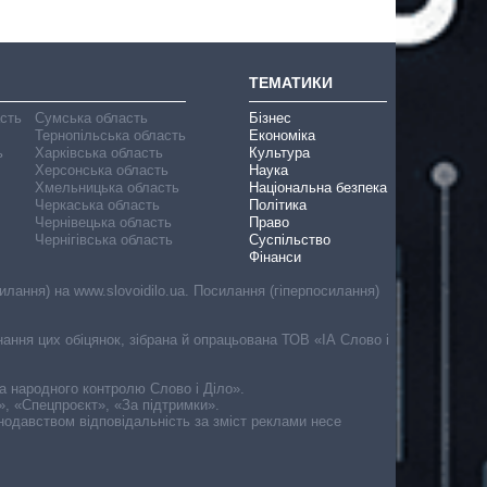
ТЕМАТИКИ
асть
Сумська область
Бізнес
Тернопільська область
Економіка
ь
Харківська область
Культура
Херсонська область
Наука
Хмельницька область
Національна безпека
Черкаська область
Політика
Чернівецька область
Право
Чернігівська область
Суспільство
Фінанси
лання) на www.slovoidilo.ua. Посилання (гіперпосилання)
онання цих обіцянок, зібрана й опрацьована ТОВ «ІА Слово і
ма народного контролю Слово і Діло».
», «Спецпроєкт», «За підтримки».
онодавством відповідальність за зміст реклами несе