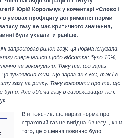
. Член наглядової ради Інституту
тегій Юрій Корольчук у коментарі «Слово і
що в умовах профіциту дотримання норми
запасу газу не має критичного значення,
винні були ухвалити раніше.
аїні запрацював ринок газу, ця норма існувала,
чатку сперечалися щодо відсотка: було 10%,
ично не виконували. Тому те, що зараз
Це зумовлено тим, що зараз як в ЄС, так і в
циту газу на ринку. Тому говорити про те, що
е бути. Але об’єми газу в газосховищах не є
ук.
Він пояснив, що наразі норма про
страховий газ не вигідна бізнесу і, крім
того, це рішення повинно було
к