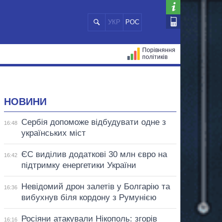
УКР
РОС
Порівняння
політиків
ЦІЙ
МЕРИ МІСТ
ВСІ ПЕРСОНИ
НОВИНИ
Сербія допоможе відбудувати одне з
16:48
українських міст
ЄС виділив додаткові 30 млн євро на
16:42
підтримку енергетики України
Невідомий дрон залетів у Болгарію та
16:36
вибухнув біля кордону з Румунією
Росіяни атакували Нікополь: згорів
16:16