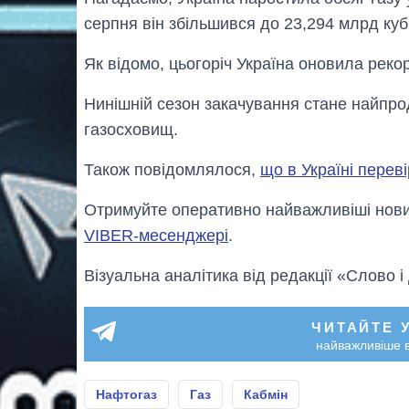
серпня він збільшився до 23,294 млрд куб.
Як відомо, цьогоріч Україна оновила рекор
Нинішній сезон закачування стане найпро
газосховищ.
Також повідомлялося,
що в Україні перев
Отримуйте оперативно найважливіші новин
VIBER-месенджері
.
Візуальна аналітика від редакції «Слово і
ЧИТАЙТЕ 
найважливіше в
Нафтогаз
Газ
Кабмін