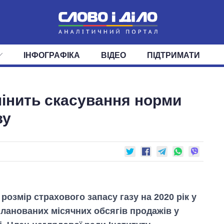
ІНФОГРАФІКА
ВІДЕО
ПІДТРИМАТИ
ІС
СТРІЧКА
ВЕРХОВНА РАДА
ПОДІЇ
СТАТТІ
КАБІНЕТ МІНІСТРІВ
ДУМКИ
ОГЛЯДИ
ГОЛОВИ ОБЛАДМІНІСТРА
ДАЙДЖЕСТИ
інить скасування норми
ПОЛІТИКА
ДЕПУТАТИ
ЕКОНОМІКА
КОМІТЕТИ
СУСПІЛЬСТВО
ФРАКЦІЇ
ОКРУГИ
СВІТ
зу
розмір страхового запасу газу на 2020 рік у
планованих місячних обсягів продажів у