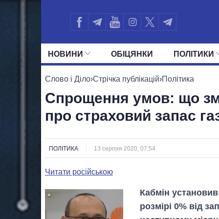
НОВИНИ
ОБIЦЯНКИ
ПОЛIТИКИ
УСІ ПОЛІТИКИ
ПРЕЗИДЕНТ І ОФ
Слово і Діло
›
Стрічка публікацій
›
Політика
Спрощення умов: що зм
про страховий запас га
ПОЛІТИКА
13 серпня 2020, 07:54
Читати російською
Кабмін установив 
розмірі 0% від за