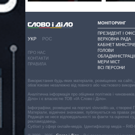
МОНІТОРИНГ
ПРЕЗИДЕНТ І ОФІС
УКР
РОС
ВЕРХОВНА РАДА
КАБІНЕТ МІНІСТРІ
ГОЛОВИ
ПРО НАС
ОБЛАДМІНІСТРАЦІ
КОНТАКТИ
МЕРИ МІСТ
ПРАВИЛА
ВСІ ПЕРСОНИ
Використання будь-яких матеріалів, розміщених на сайті,
обов’язкове незалежно від повного або часткового викори
Аналітична інформація про обіцянки політиків і чиновників
Діло» і є власністю ТОВ «ІА Слово і Діло».
Інфографіки, розміщені на порталі slovoidilo.ua, створен
Матеріали, відмічені значками, публікуються на правах р
Редакція не несе відповідальності за факти та оціночні 
рекламодавець.
Cуб'єкт у сфері онлайн-медіа. Ідентифікатор медіа – R40