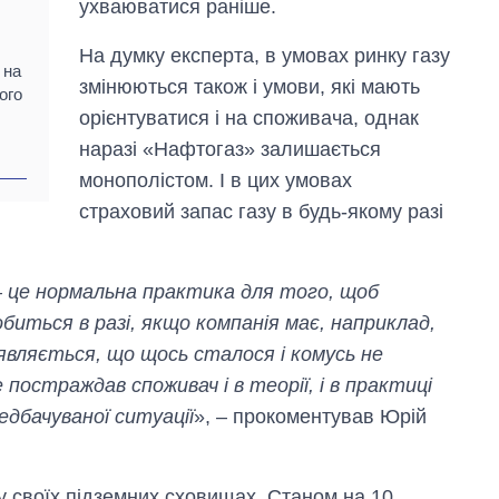
ухваюватися раніше.
На думку експерта, в умовах ринку газу
 на
змінюються також і умови, які мають
ого
орієнтуватися і на споживача, однак
наразі «Нафтогаз» залишається
монополістом. І в цих умовах
страховий запас газу в будь-якому разі
Скільки картоплі
вирощували в
– це нормальна практика для того, щоб
Україні до і під час
великої війни
биться в разі, якщо компанія має, наприклад,
иявляється, що щось сталося і комусь не
постраждав споживач і в теорії, і в практиці
едбачуваної ситуації
», – прокоментував Юрій
у своїх підземних сховищах. Станом на 10