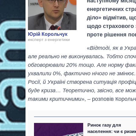
наступному місяці
енергетичних стра
діло» відмітив, 
щодо страхового 
проте рішення по
Юрій Корольчук
експерт з енергетики
«
Відтоді, як в Укр
але реально не виконувалась. Тобто спо
обговорювали 20% тощо. Але норму факт
ухвалили 0%, фактично нічого не змінює. 
Росії, й Україні створена ситуація профі
буде криза… Теоретично, звісно, все мож
такими критичними
», – розповів Корольч
Ринок газу для
населення: чи є ризи