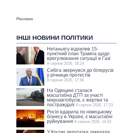
ІНШІ НОВИНИ ПОЛІТИКИ
Нетаньягу відхилив 15-
пунктний план Трампа щодо
врегулювання ситуації в Газі
9 серпня 2026, 18:24
Сибіга звернувся до білорусів
у річницю протестів
9 серпня 2026, 17:56
На Одещині сталася
масштабна ДТП за участі
мікроавтобусів, є жертви та
постраждалі
9 серпня 2026, 17:23
Росія вдарила по німецькому
бізнесу в Україні, є масштабні
руйнування
9 серпня 2026, 14:42
У Косові депутатка закидала