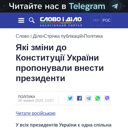
УКР
РОС
НОВИНИ
Слово і Діло
›
Стрічка публікацій
›
Політика
Які зміни до
ОБIЦЯНКИ
СТРІЧКА
ПОЛІТИКА
Конституції України
ПОДІЇ
ЕКОНОМІКА
ПОЛIТИКИ
пропонували внести
СТАТТІ
СУСПІЛЬСТВО
ІНФОГРАФІКА
ДУМКИ
СВІТ
УСІ ПОЛІТИКИ
президенти
ОГЛЯДИ
ПРЕЗИДЕНТ І ОФІС
ВІДЕО
ДАЙДЖЕСТИ
ВЕРХОВНА РАДА
ПОЛІТИКА
ПІДТРИМАТИ
КАБІНЕТ МІНІСТРІВ
26 червня 2020, 13:07
ГОЛОВИ ОБЛАДМІНІСТРАЦІЙ
ПОРІВНЯННЯ ПОЛІТИКІВ
Читати російською
МЕРИ МІСТ
ВСІ ПЕРСОНИ
У всіх президентів України є одна спільна