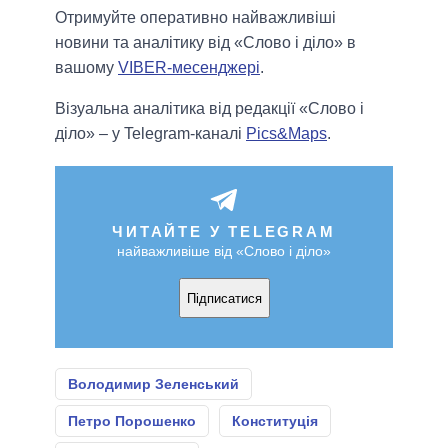
Отримуйте оперативно найважливіші
новини та аналітику від «Слово і діло» в
вашому
VIBER-месенджері
.
Візуальна аналітика від редакції «Слово і
діло» – у Telegram-каналі
Pics&Maps
.
ЧИТАЙТЕ У TELEGRAM
найважливіше від «Слово і діло»
Підписатися
Володимир Зеленський
Петро Порошенко
Конституція