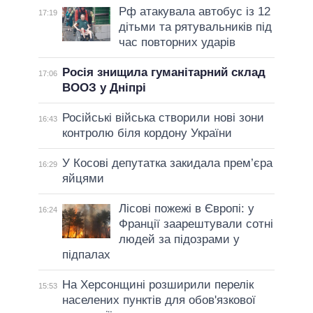
Рф атакувала автобус із 12
17:19
дітьми та рятувальників під
час повторних ударів
Росія знищила гуманітарний склад
17:06
ВООЗ у Дніпрі
Російські війська створили нові зони
16:43
контролю біля кордону України
У Косові депутатка закидала прем’єра
16:29
яйцями
Лісові пожежі в Європі: у
16:24
Франції заарештували сотні
людей за підозрами у
підпалах
На Херсонщині розширили перелік
15:53
населених пунктів для обов'язкової