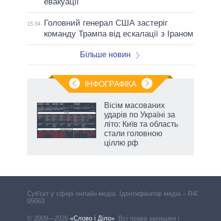
евакуації
Головний генерал США застеріг
15:34
команду Трампа від ескалації з Іраном
Більше новин
ІНФОГРАФІКА
Вісім масованих
ть
ударів по Україні за
літо: Київ та область
стали головною
ціллю рф
Cуб'єкт у сфері онлайн-медіа. Ідентифікатор медіа – R40-
05063
© 2009—2026
«Слово і Діло»
.
Всі права захищені і