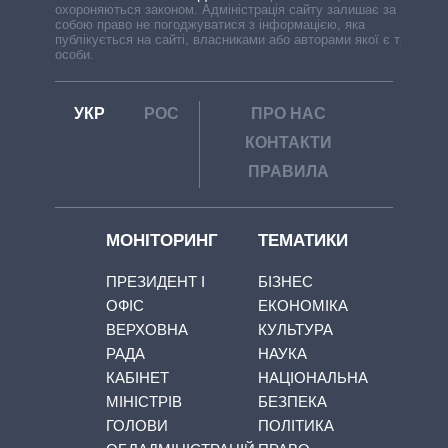
охороняються законом. Адміністрація сайту залишає за
собою право не погоджуватися з інформацією, яка
публікується на сайті, власниками або авторами якої є треті
особи.
УКР
РОС
ПРО НАС
КОНТАКТИ
ПРАВИЛА
МОНІТОРИНГ
ТЕМАТИКИ
ПРЕЗИДЕНТ І
БІЗНЕС
ОФІС
ЕКОНОМІКА
ВЕРХОВНА
КУЛЬТУРА
РАДА
НАУКА
КАБІНЕТ
НАЦІОНАЛЬНА
МІНІСТРІВ
БЕЗПЕКА
ГОЛОВИ
ПОЛІТИКА