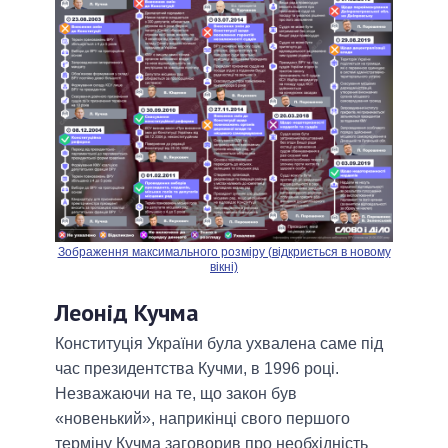
Зображення максимального розміру (відкриється в новому
вікні)
Леонід Кучма
Конституція України була ухвалена саме під
час президентства Кучми, в 1996 році.
Незважаючи на те, що закон був
«новенький», наприкінці свого першого
терміну Кучма заговорив про необхідність