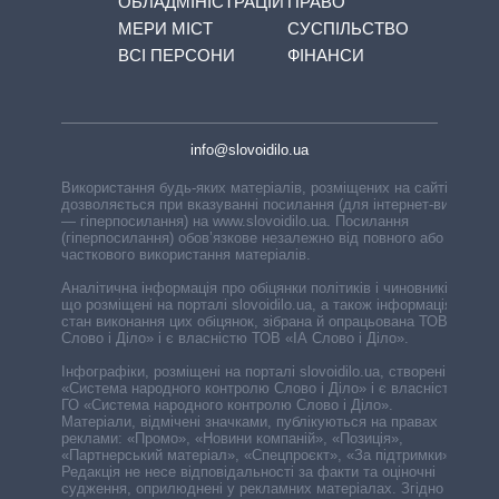
ОБЛАДМІНІСТРАЦІЙ
ПРАВО
МЕРИ МІСТ
СУСПІЛЬСТВО
ВСІ ПЕРСОНИ
ФІНАНСИ
info@slovoidilo.ua
Використання будь-яких матеріалів, розміщених на сайті,
дозволяється при вказуванні посилання (для інтернет-видань
— гіперпосилання) на www.slovoidilo.ua. Посилання
(гіперпосилання) обов’язкове незалежно від повного або
часткового використання матеріалів.
Аналітична інформація про обіцянки політиків і чиновників,
що розміщені на порталі slovoidilo.ua, а також інформація про
стан виконання цих обіцянок, зібрана й опрацьована ТОВ «ІА
Слово і Діло» і є власністю ТОВ «ІА Слово і Діло».
Інфографіки, розміщені на порталі slovoidilo.ua, створені ГО
«Система народного контролю Слово і Діло» і є власністю
ГО «Система народного контролю Слово і Діло».
Матеріали, відмічені значками, публікуються на правах
реклами: «Промо», «Новини компаній», «Позиція»,
«Партнерський матеріал», «Спецпроєкт», «За підтримки».
Редакція не несе відповідальності за факти та оціночні
судження, оприлюднені у рекламних матеріалах. Згідно з