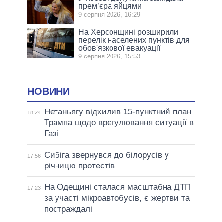
прем’єра яйцями
9 серпня 2026, 16:29
На Херсонщині розширили
перелік населених пунктів для
обов'язкової евакуації
9 серпня 2026, 15:53
НОВИНИ
Нетаньягу відхилив 15-пунктний план
18:24
Трампа щодо врегулювання ситуації в
Газі
Сибіга звернувся до білорусів у
17:56
річницю протестів
На Одещині сталася масштабна ДТП
17:23
за участі мікроавтобусів, є жертви та
постраждалі