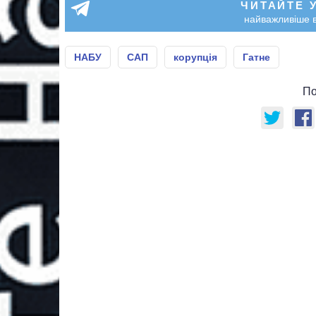
ЧИТАЙТЕ 
найважливіше в
НАБУ
САП
корупція
Гатне
По