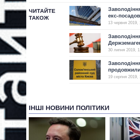
Заволодінн
ЧИТАЙТЕ
екс-посадо
ТАКОЖ
13 червня 2019, 
Заволодінн
Держземаге
30 липня 2019, 1
Заволодінн
продовжили
19 серпня 2019, 
ІНШІ НОВИНИ ПОЛІТИКИ