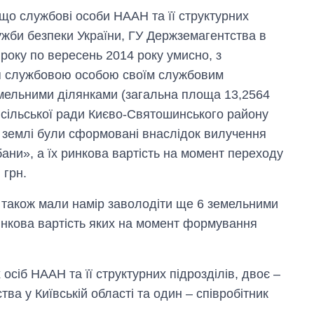
о службові особи НААН та її структурних
ужби безпеки України, ГУ Держземагентства в
3 року по вересень 2014 року умисно, з
я службовою особою своїм службовим
мельними ділянками (загальна площа 13,2564
ї сільської ради Києво-Святошинського району
і землі були сформовані внаслідок вилучення
бани», а їх ринкова вартість на момент переходу
 грн.
и також мали намір заволодіти ще 6 земельними
инкова вартість яких на момент формування
іб НААН та її структурних підрозділів, двоє –
ва у Київській області та один – співробітник