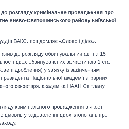
 до розгляду кримінальне провадження про
Гатне Києво-Святошинського району Київської
уддів ВАКС, повідомляє «Слово і діло».
значив до розгляду обвинувальний акт на 15
льності двох обвинувачених за частиною 1 статті
ве підроблення) у зв'язку із закінченням
Скільки картоплі
 президента Національної академії аграрних
вирощували в
Україні до і під час
ченого секретаря, академіка НААН Світлану
великої війни
озгляду кримінального провадження в якості
 відмовив у задоволенні двох клопотань про
заходу.