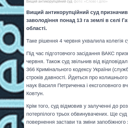
Вищий антикорупційний суд
фото: «Слово і діло»
Вищий антикорупційний суд призначив
заволодіння понад 13 га землі в селі 
області.
Таке рішення 4 червня ухвалила колегія с
Під час підготовчого засідання ВАКС при
червня. Також суд звільнив від відповіда
366 Кримінального кодексу України (службо
строків давності. Йдеться про колишнього
наук Василя Петриченка і ексголовного в
Ковтун.
Крім того, суд відмовив у залученні до р
потерпілого трьох обвинувачених. Ще суд
повернення застави та зміни запобіжного 