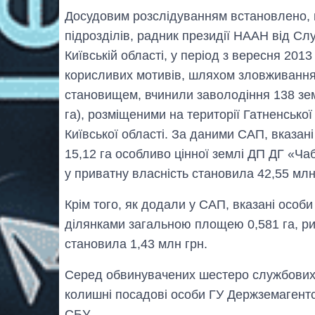
Досудовим розслідуванням встановлено, щ
підрозділів, радник президії НААН від Сл
Київській області, у період з вересня 201
корисливих мотивів, шляхом зловживанн
становищем, вчинили заволодіння 138 зе
га), розміщеними на території Гатненсько
Київської області. За даними САП, вказан
15,12 га особливо цінної землі ДП ДГ «Ча
у приватну власність становила 42,55 млн
Крім того, як додали у САП, вказані особ
ділянками загальною площею 0,581 га, р
становила 1,43 млн грн.
Серед обвинувачених шестеро службових ос
колишні посадові особи ГУ Держземагентст
СБУ.