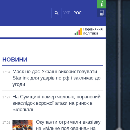
УКР
РОС
Порівняння
політиків
ЦІЙ
МЕРИ МІСТ
ВСІ ПЕРСОНИ
НОВИНИ
Маск не дає Україні використовувати
17:34
Starlink для ударів по рф і закликає до
угоди
На Сумщині помер чоловік, поранений
17:27
внаслідок ворожої атаки на ринок в
Білопіллі
Окупанти отримали вказівку
17:01
на «вільне полювання» на