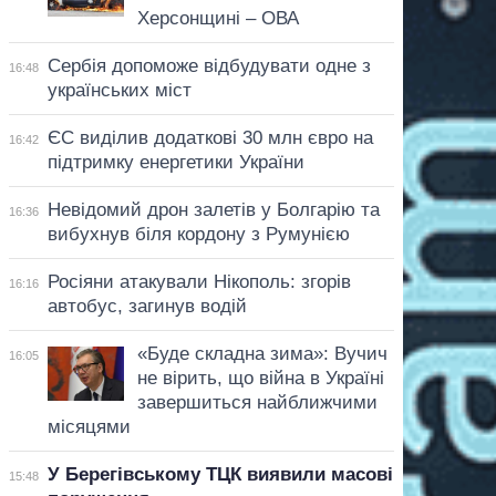
Херсонщині – ОВА
Сербія допоможе відбудувати одне з
16:48
українських міст
ЄС виділив додаткові 30 млн євро на
16:42
підтримку енергетики України
Невідомий дрон залетів у Болгарію та
16:36
вибухнув біля кордону з Румунією
Росіяни атакували Нікополь: згорів
16:16
автобус, загинув водій
«Буде складна зима»: Вучич
16:05
не вірить, що війна в Україні
завершиться найближчими
місяцями
У Берегівському ТЦК виявили масові
15:48