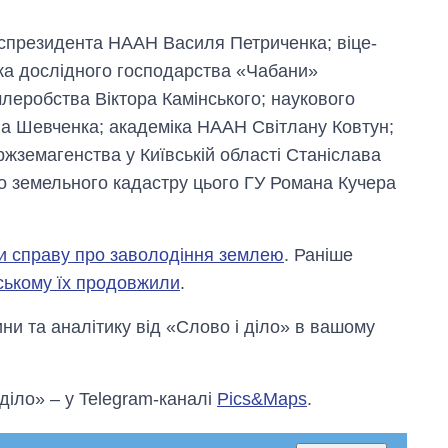
кспрезидента НААН Василя Петриченка; віце-
ка дослідного господарства «Чабани»
леробства Віктора Камінського; наукового
ана Шевченка; академіка НААН Світлану Ковтун;
жземагенства у Київській області Станіслава
о земельного кадастру цього ГУ Романа Кучера
и справу про заволодіння землею
. Раніше
ькому їх продовжили
.
и та аналітику від «Слово і діло» в вашому
 діло» – у Telegram-каналі
Pics&Maps
.