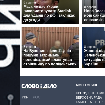
8 серпня
Маск не дає Україні
8 серпня
використовувати Starlink
Нова Зела
для ударів по рф і закликає
нові санкції
до угоди
союзників
8 серпня
8 серпня
На Буковині після 11 днів
Жодної ціл
пошуків затримали
Зеленськи
чоловіка, який влаштував
ситуацію в
стрілянину по поліцейських
України
МОНІТОРИНГ
ПРЕЗИДЕНТ І ОФІС
УКР
РОС
ВЕРХОВНА РАДА
КАБІНЕТ МІНІСТРІ