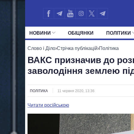
НОВИНИ
ОБIЦЯНКИ
ПОЛIТИКИ
УСІ ПОЛІТИКИ
ПРЕЗИДЕНТ І ОФ
Слово і Діло
›
Стрічка публікацій
›
Політика
ВАКС призначив до роз
заволодіння землею пі
ПОЛІТИКА
11 червня 2020, 13:36
Читати російською