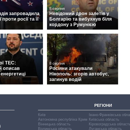
8 серпня
ндія запровадила
Невідомий дрон залетів у
 проти росії та її
Болгарію та вибухнув біля
кордону з Румунією
ої ТЕС:
8 серпня
й описав
Росіяни атакували
 енергетиці
Нікополь: згорів автобус,
загинув водій
РЕГІОНИ
Київ
Івано-Франківська обл
Автономна республіка Крим
Київська область
Вінницька область
Кіровоградська област
В
Волинська область
Луганська область