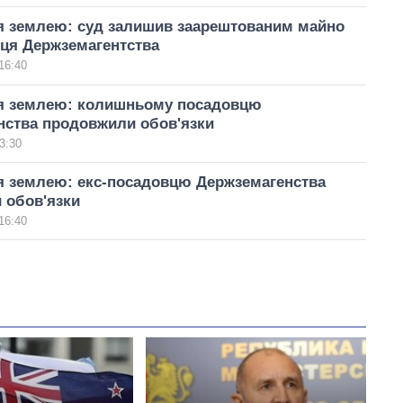
я землею: суд залишив заарештованим майно
вця Держземагентства
16:40
я землею: колишньому посадовцю
нства продовжили обов'язки
3:30
я землею: екс-посадовцю Держземагенства
 обов'язки
16:40