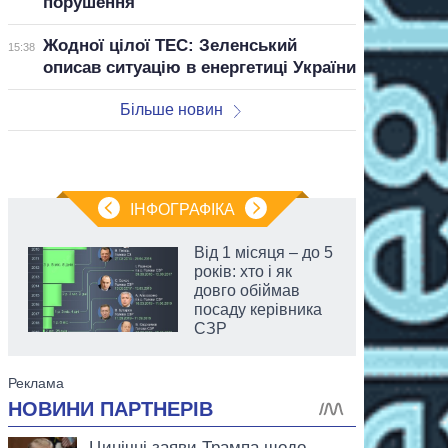
порушення
Жодної цілої ТЕС: Зеленський
15:38
описав ситуацію в енергетиці України
Більше новин
ІНФОГРАФІКА
Від 1 місяця – до 5
років: хто і як
довго обіймав
посаду керівника
СЗР