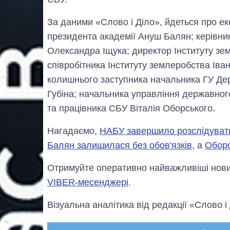
За даними «Слово і Діло», йдеться про е
президента академії Ануш Балян; керівни
Олександра Іщука; директор Інституту зем
співробітника Інституту землеробства Ів
колишнього заступника начальника ГУ Дер
Губіна; начальника управління державног
та працівника СБУ Віталія Оборського.
Нагадаємо,
НАБУ завершило розслідуват
Балян залишилася без обов'язків
, а
Оборс
Отримуйте оперативно найважливіші новин
VIBER-месенджері
.
Візуальна аналітика від редакції «Слово і