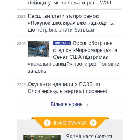
Лейпцигу, міг належати рф – WSJ
Перші виплати за програмою
23:56
«Пакунок школяра» вже надходять:
що потрібно знати батькам
Ворог обстріляв
ПІДСУМКИ
23:09
стадіон «Чорноморець», а
Сенат США підтримав
«пекельні санкції» проти рф. Головне
за день
Окупанти вдарили з РСЗВ по
22:29
Слов'янську, є жертва і поранені
Більше новин
ІНФОГРАФІКА
 як
Як змінився бюджет