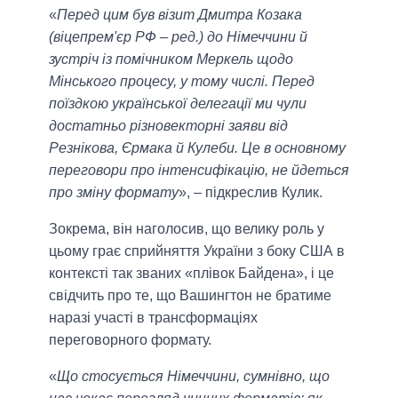
«
Перед цим був візит Дмитра Козака
(віцепрем'єр РФ – ред.) до Німеччини й
зустріч із помічником Меркель щодо
Мінського процесу, у тому числі. Перед
поїздкою української делегації ми чули
достатньо різновекторні заяви від
Резнікова, Єрмака й Кулеби. Це в основному
переговори про інтенсифікацію, не йдеться
про зміну формату
», – підкреслив Кулик.
Зокрема, він наголосив, що велику роль у
цьому грає сприйняття України з боку США в
контексті так званих «плівок Байдена», і це
свідчить про те, що Вашингтон не братиме
наразі участі в трансформаціях
переговорного формату.
«
Що стосується Німеччини, сумнівно, що