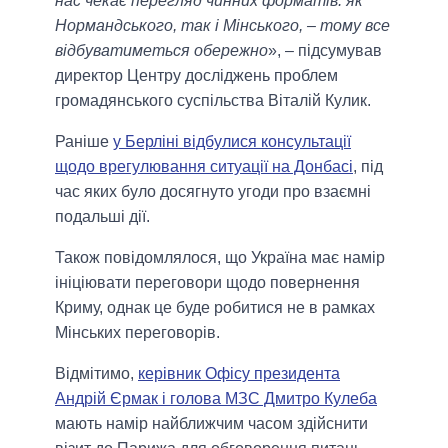
нас чекає перегляд чинних форматів: як
Нормандського, так і Мінського, – тому все
відбуватиметься обережно
», – підсумував
директор Центру досліджень проблем
громадянського суспільства Віталій Кулик.
Раніше
у Берліні відбулися консультації
щодо врегулювання ситуації на Донбасі
, під
час яких було досягнуто угоди про взаємні
подальші дії.
Також повідомлялося, що Україна має намір
ініціювати переговори щодо повернення
Криму, однак це буде робитися не в рамках
Мінських переговорів.
Відмітимо,
керівник Офісу президента
Андрій Єрмак і голова МЗС Дмитро Кулеба
мають намір найближчим часом здійснити