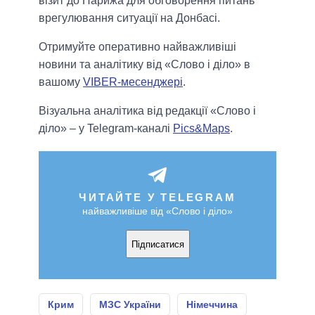
візит до Парижа для обговорення питань
врегулювання ситуації на Донбасі.
Отримуйте оперативно найважливіші
новини та аналітику від «Слово і діло» в
вашому
VIBER-месенджері
.
Візуальна аналітика від редакції «Слово і
діло» – у Telegram-каналі
Pics&Maps
.
ЧИТАЙТЕ У TELEGRAM
найважливіше від «Слово і діло»
Підписатися
Крим
МЗС України
Німеччина