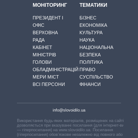
МОНІТОРИНГ
ТЕМАТИКИ
ПРЕЗИДЕНТ І
БІЗНЕС
ОФІС
ЕКОНОМІКА
ВЕРХОВНА
КУЛЬТУРА
РАДА
НАУКА
КАБІНЕТ
НАЦІОНАЛЬНА
МІНІСТРІВ
БЕЗПЕКА
ГОЛОВИ
ПОЛІТИКА
ОБЛАДМІНІСТРАЦІЙ
ПРАВО
МЕРИ МІСТ
СУСПІЛЬСТВО
ВСІ ПЕРСОНИ
ФІНАНСИ
info@slovoidilo.ua
Використання будь-яких матеріалів, розміщених на сайті,
дозволяється при вказуванні посилання (для інтернет-видань
— гіперпосилання) на www.slovoidilo.ua. Посилання
(гіперпосилання) обов’язкове незалежно від повного або