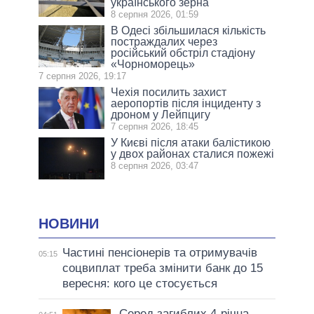
українського зерна
8 серпня 2026, 01:59
В Одесі збільшилася кількість
постраждалих через
російський обстріл стадіону
«Чорноморець»
7 серпня 2026, 19:17
Чехія посилить захист
аеропортів після інциденту з
дроном у Лейпцигу
7 серпня 2026, 18:45
У Києві після атаки балістикою
у двох районах сталися пожежі
8 серпня 2026, 03:47
НОВИНИ
Частині пенсіонерів та отримувачів
05:15
соцвиплат треба змінити банк до 15
вересня: кого це стосується
Серед загиблих 4-річна