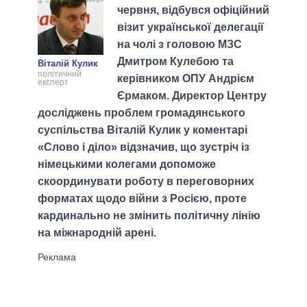
червня, відбувся офіційний
візит української делегації
на чолі з головою МЗС
Дмитром Кулебою та
Віталій Кулик
політичний
керівником ОПУ Андрієм
експерт
Єрмаком. Директор Центру
досліджень проблем громадянського
суспільства Віталій Кулик у коментарі
«Слово і діло» відзначив, що зустріч із
німецькими колегами допоможе
скоординувати роботу в переговорних
форматах щодо війни з Росією, проте
кардинально не змінить політичну лінію
на міжнародній арені.