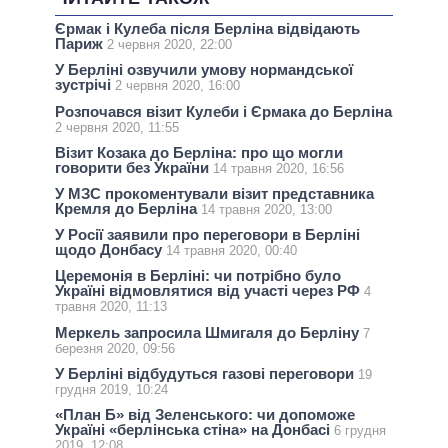
Єрмак і Кулеба після Берліна відвідають
Париж
2 червня 2020, 22:00
У Берліні озвучили умову нормандської
зустрічі
2 червня 2020, 16:00
Розпочався візит Кулеби і Єрмака до Берліна
2 червня 2020, 11:55
Візит Козака до Берліна: про що могли
говорити без України
14 травня 2020, 16:56
У МЗС прокоментували візит представника
Кремля до Берліна
14 травня 2020, 13:00
У Росії заявили про переговори в Берліні
щодо Донбасу
14 травня 2020, 00:40
Церемонія в Берліні: чи потрібно було
Україні відмовлятися від участі через РФ
4
травня 2020, 11:13
Меркель запросила Шмигаля до Берліну
7
березня 2020, 09:56
У Берліні відбудуться газові переговори
19
грудня 2019, 10:24
«План Б» від Зеленського: чи допоможе
Україні «берлінська стіна» на Донбасі
6 грудня
2019, 12:08