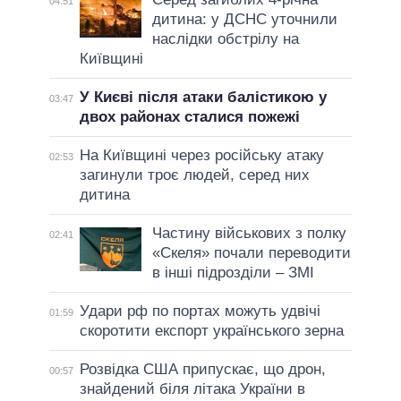
04:51
дитина: у ДСНС уточнили
наслідки обстрілу на
Київщині
У Києві після атаки балістикою у
03:47
двох районах сталися пожежі
На Київщині через російську атаку
02:53
загинули троє людей, серед них
дитина
Частину військових з полку
02:41
«Скеля» почали переводити
в інші підрозділи – ЗМІ
Удари рф по портах можуть удвічі
01:59
скоротити експорт українського зерна
Розвідка США припускає, що дрон,
00:57
знайдений біля літака України в