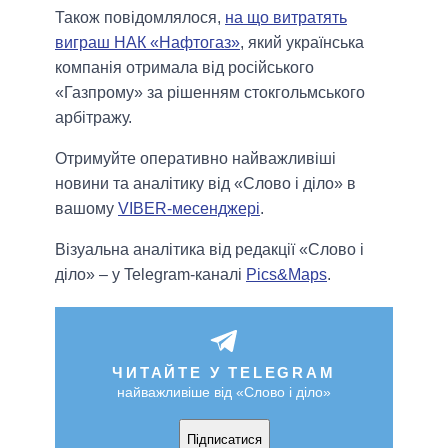
Також повідомлялося,
на що витратять
виграш НАК «Нафтогаз»
, який українська
компанія отримала від російського
«Газпрому» за рішенням стокгольмського
арбітражу.
Отримуйте оперативно найважливіші
новини та аналітику від «Слово і діло» в
вашому
VIBER-месенджері
.
Візуальна аналітика від редакції «Слово і
діло» – у Telegram-каналі
Pics&Maps
.
ЧИТАЙТЕ У TELEGRAM
найважливіше від «Слово і діло»
Підписатися