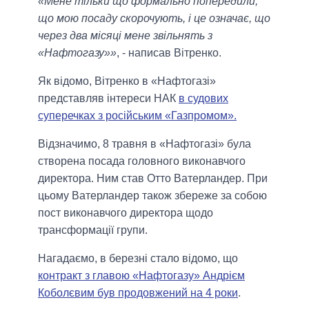
«Мене тільки що формально попередили,
що мою посаду скорочують, і це означає, що
через два місяці мене звільнять з
«Нафтогазу»»
, - написав Вітренко.
Як відомо, Вітренко в «Нафтогазі»
представляв інтереси НАК
в судових
суперечках з російським «Газпромом».
Відзначимо, 8 травня в «Нафтогазі» була
створена посада головного виконавчого
директора. Ним став Отто Ватерландер. При
цьому Ватерландер також збереже за собою
пост виконавчого директора щодо
трансформації групи.
Нагадаємо, в березні стало відомо, що
контракт з главою «Нафтогазу» Андрієм
Коболєвим був продовжений на 4 роки
.