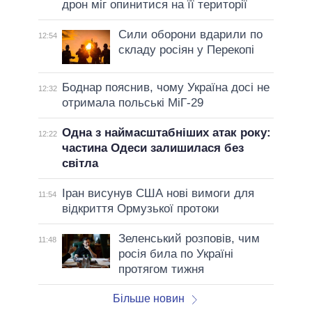
дрон міг опинитися на її території
Сили оборони вдарили по
12:54
складу росіян у Перекопі
Боднар пояснив, чому Україна досі не
12:32
отримала польські МіГ-29
Одна з наймасштабніших атак року:
12:22
частина Одеси залишилася без
світла
Іран висунув США нові вимоги для
11:54
відкриття Ормузької протоки
Зеленський розповів, чим
11:48
росія била по Україні
протягом тижня
Більше новин