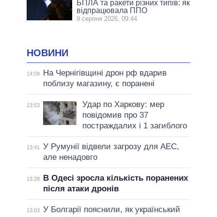
БПЛА та ракети різних типів: як
відпрацювала ППО
9 серпня 2026, 09:44
НОВИНИ
На Чернігівщині дрон рф вдарив
14:09
поблизу магазину, є поранені
Удар по Харкову: мер
13:53
повідомив про 37
постраждалих і 1 загиблого
У Румунії відвели загрозу для АЕС,
13:41
але ненадовго
В Одесі зросла кількість поранених
13:28
після атаки дронів
У Болгарії пояснили, як український
13:03