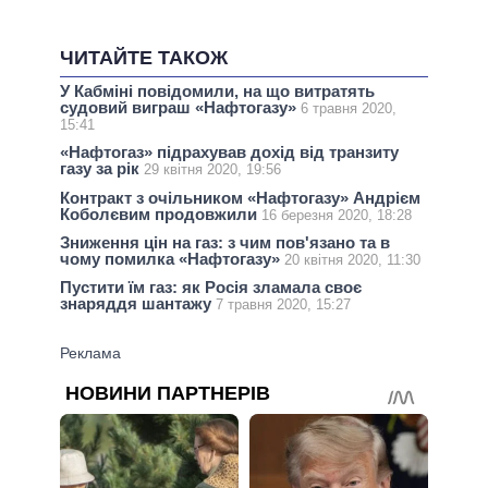
ЧИТАЙТЕ ТАКОЖ
У Кабміні повідомили, на що витратять
судовий виграш «Нафтогазу»
6 травня 2020,
15:41
«Нафтогаз» підрахував дохід від транзиту
газу за рік
29 квітня 2020, 19:56
Контракт з очільником «Нафтогазу» Андрієм
Коболєвим продовжили
16 березня 2020, 18:28
Зниження цін на газ: з чим пов'язано та в
чому помилка «Нафтогазу»
20 квітня 2020, 11:30
Пустити їм газ: як Росія зламала своє
знаряддя шантажу
7 травня 2020, 15:27