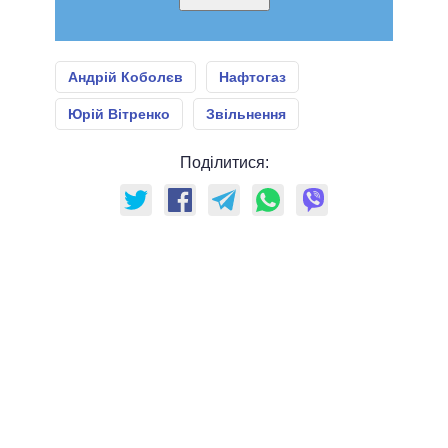
Андрій Коболєв
Нафтогаз
Юрій Вітренко
Звільнення
Поділитися: