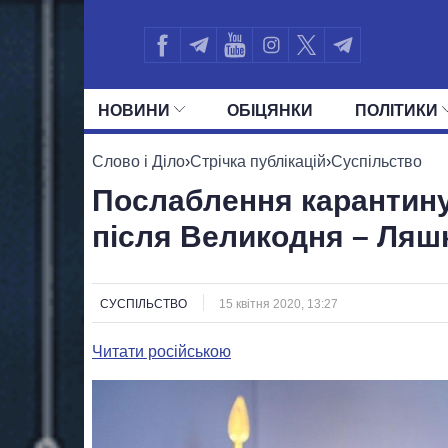
НОВИНИ
ОБIЦЯНКИ
ПОЛIТИКИ
УСІ ПОЛІТИКИ
ПРЕЗИДЕНТ І ОФ
Слово і Діло
›
Стрічка публікацій
›
Суспільство
Послаблення карантину 
після Великодня – Ляш
СУСПІЛЬСТВО
15 квітня 2020, 13:27
Читати російською