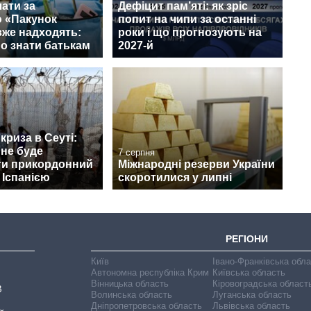
ати за
Дефіцит пам’яті: як зріс
 «Пакунок
попит на чипи за останні
вже надходять:
роки і що прогнозують на
о знати батькам
2027-й
криза в Сеуті:
 не буде
7 серпня
ти прикордонний
Міжнародні резерви України
 Іспанією
скоротилися у липні
РЕГІОНИ
Київ
Івано-Франківська обл
Автономна республіка Крим
Київська область
Вінницька область
Кіровоградська област
В
Волинська область
Луганська область
Дніпропетровська область
Львівська область