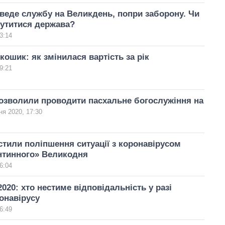
еде службу на Великдень, попри заборону. Чи
утитися держава?
3:14
кошик: як змінилася вартість за рік
9:21
озволили проводити пасхальне богослужіння на
ня 2020, 17:30
тили поліпшення ситуації з коронавірусом
нтинного» Великодня
6:04
020: хто нестиме відповідальність у разі
онавірусу
6:49