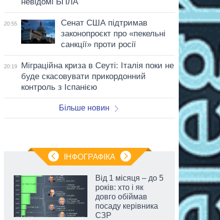
невідомі БПЛА
Сенат США підтримав
20:55
законопроєкт про «пекельні
санкції» проти росії
Міграційна криза в Сеуті: Італія поки не
20:19
буде скасовувати прикордонний
контроль з Іспанією
Більше новин
ІНФОГРАФІКА
Від 1 місяця – до 5
років: хто і як
довго обіймав
посаду керівника
СЗР