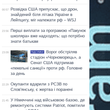
Розвідка США припускає, що дрон,
00:57
знайдений біля літака України в
Лейпцигу, міг належати рф – WSJ
Перші виплати за програмою «Пакунок
23:56
школяра» вже надходять: що потрібно
знати батькам
Ворог обстріляв
ПІДСУМКИ
23:09
стадіон «Чорноморець», а
Сенат США підтримав
«пекельні санкції» проти рф. Головне
за день
Окупанти вдарили з РСЗВ по
22:29
Слов'янську, є жертва і поранені
У Німеччині над військовою базою, де
21:45
ремонтують системи Patriot, помітили