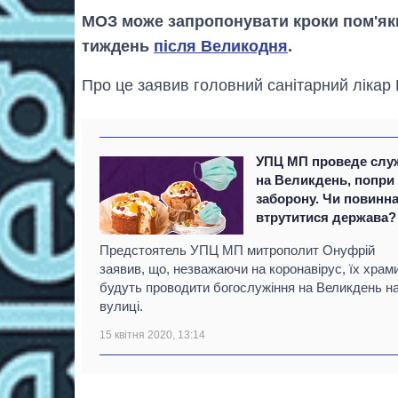
МОЗ може запропонувати кроки пом'якш
тиждень
після Великодня
.
Про це заявив головний санітарний лікар 
УПЦ МП проведе слу
на Великдень, попри
заборону. Чи повинн
втрутитися держава?
Предстоятель УПЦ МП митрополит Онуфрій
заявив, що, незважаючи на коронавірус, їх храм
будуть проводити богослужіння на Великдень н
вулиці.
15 квітня 2020, 13:14