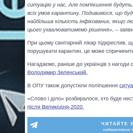
ситуацію у нас. Але пом'якшення будуть
всіх умов карантину. Подивимося, що буде
найбільша кількість інфікованих, якщо 
цього ухвалюватимемо рішення»
, – заяв
При цьому санітарний лікар підкреслив, 
порушувати карантин, це може спричинити
Нагадаємо, раніше до українців з нагоди
Володимир Зеленський.
В ОПУ також допустили поліпшення
ситуа
«Слово і діло» розбиралося, хто буде нес
після Великодня-2020.
ЧИТАЙТЕ 
найважливіше в