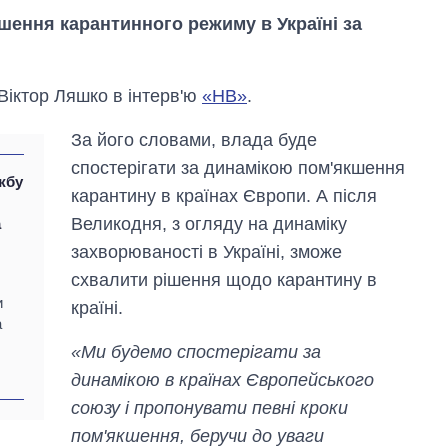
ення карантинного режиму в Україні за
Віктор Ляшко в інтерв'ю
«НВ»
.
За його словами, влада буде
спостерігати за динамікою пом'якшення
жбу
карантину в країнах Європи. А після
Великодня, з огляду на динаміку
а
захворюваності в Україні, зможе
схвалити рішення щодо карантину в
и
країні.
а
«Ми будемо спостерігати за
Як змінився
динамікою в країнах Європейського
бюджет
Міністерства
союзу і пропонувати певні кроки
оборони за 13
пом'якшення, беручи до уваги
років війни з