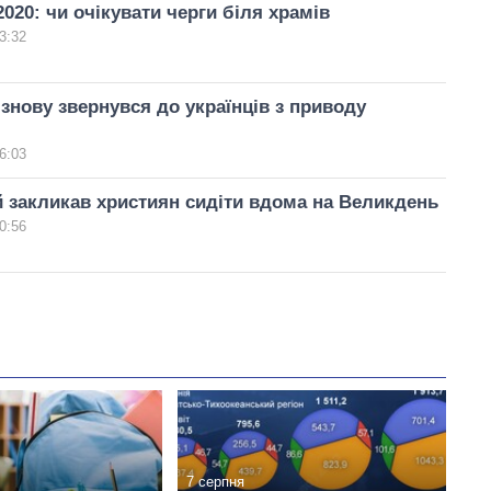
020: чи очікувати черги біля храмів
3:32
знову звернувся до українців з приводу
6:03
закликав християн сидіти вдома на Великдень
0:56
7 серпня