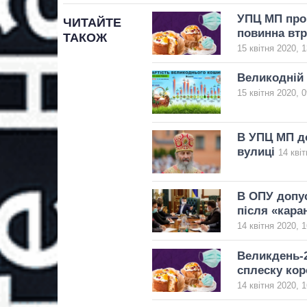
УПЦ МП пров
ЧИТАЙТЕ
повинна втр
ТАКОЖ
15 квітня 2020, 1
Великодній 
15 квітня 2020, 0
В УПЦ МП д
вулиці
14 квіт
В ОПУ допус
після «кара
14 квітня 2020, 1
Великдень-2
сплеску кор
14 квітня 2020, 1