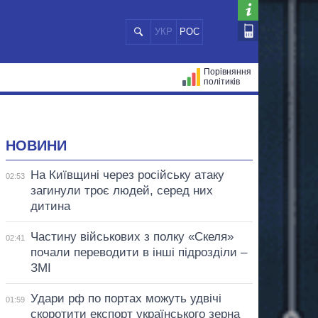
УКР
РОС
Порівняння
політиків
ЦІЙ
МЕРИ МІСТ
ВСІ ПЕРСОНИ
НОВИНИ
На Київщині через російську атаку
02:53
загинули троє людей, серед них
дитина
Частину військових з полку «Скеля»
02:41
почали переводити в інші підрозділи –
ЗМІ
Удари рф по портах можуть удвічі
01:59
скоротити експорт українського зерна