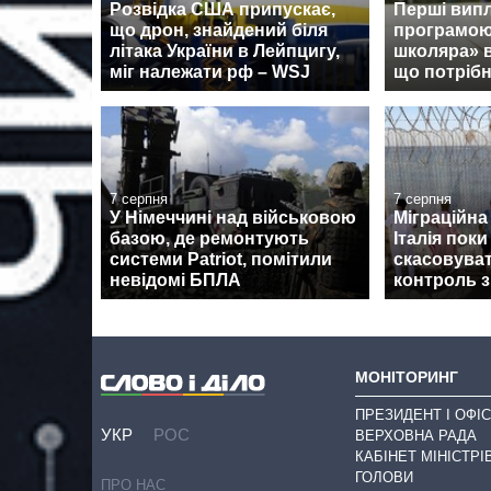
Розвідка США припускає,
Перші випл
що дрон, знайдений біля
програмою
літака України в Лейпцигу,
школяра» 
міг належати рф – WSJ
що потрібн
7 серпня
7 серпня
У Німеччині над військовою
Міграційна 
базою, де ремонтують
Італія поки
системи Patriot, помітили
скасовува
невідомі БПЛА
контроль з
МОНІТОРИНГ
ПРЕЗИДЕНТ І ОФІС
УКР
РОС
ВЕРХОВНА РАДА
КАБІНЕТ МІНІСТРІ
ГОЛОВИ
ПРО НАС