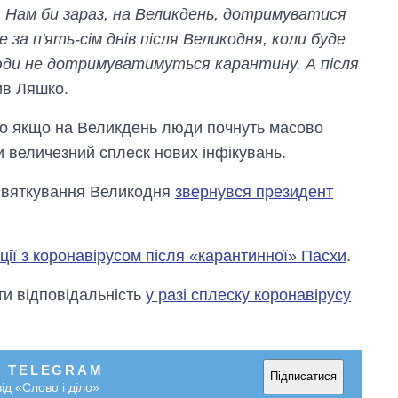
росією
. Нам би зараз, на Великдень, дотримуватися
 за п'ять-сім днів після Великодня, коли буде
люди не дотримуватимуться карантину. А після
ив Ляшко.
що якщо на Великдень люди почнуть масово
 величезний сплеск нових інфікувань.
 святкування Великодня
звернувся президент
ції з коронавірусом після «карантинної» Пасхи
.
ти відповідальність
у разі сплеску коронавірусу
У TELEGRAM
Підписатися
ід «Слово і діло»