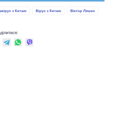
авірус з Китаю
Вірус з Китаю
Віктор Ляшко
ділитися: