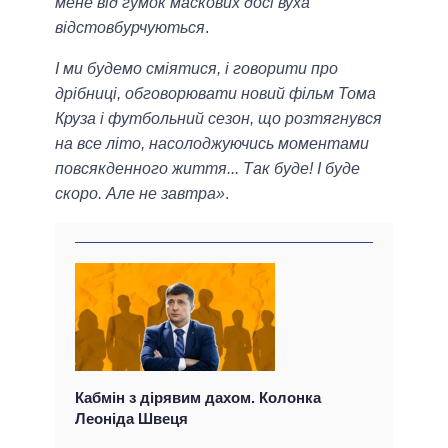
мене від гумок маскових досі вуха
відстовбурчуються
.
І ми будемо сміятися, і говорити про
дрібниці, обговорювати новий фільм Тома
Круза і футбольний сезон, що розтягнувся
на все літо, насолоджуючись моментами
повсякденного життя... Так буде! І буде
скоро. Але не завтра»
.
Кабмін з дірявим дахом. Колонка
Леоніда Швеця