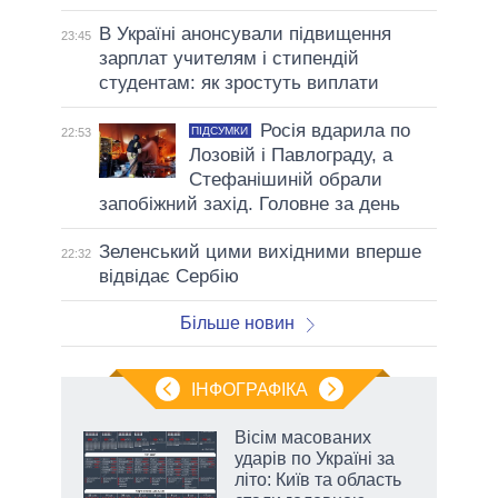
В Україні анонсували підвищення
23:45
зарплат учителям і стипендій
студентам: як зростуть виплати
Росія вдарила по
ПІДСУМКИ
22:53
Лозовій і Павлограду, а
Стефанішиній обрали
запобіжний захід. Головне за день
Зеленський цими вихідними вперше
22:32
відвідає Сербію
Більше новин
ІНФОГРАФІКА
жет
Вісім масованих
ударів по Україні за
ків
літо: Київ та область