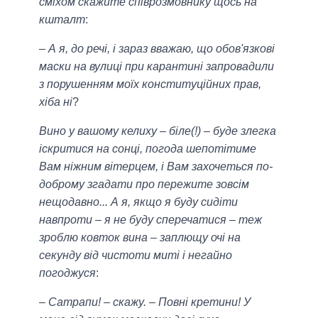
сміхом скажите співрозмовнику щось на
кшталт
:
– А я, до речі, і зараз вважаю, що обов'язкові
маски на вулиці при карантині запровадили
з порушенням моїх конституційних прав,
хіба ні
?
Вино у вашому келиху – біле(!) – буде злегка
іскритися на сонці, погода шепотітиме
Вам ніжним вітерцем, і Вам захочеться по-
доброму згадати про пережите зовсім
нещодавно... А я, якщо я буду сидіти
навпроти – я не буду сперечатися – теж
зроблю ковток вина – заплющу очі на
секунду від чистоти миті і негайно
погоджуся
:
– Сатрапи! – скажу. – Повні кретини! У