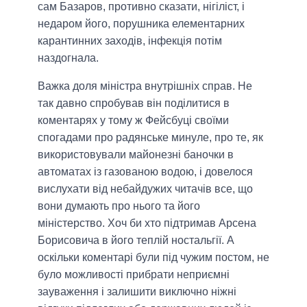
сам Базаров, противно сказати, нігіліст, і
недаром його, порушника елементарних
карантинних заходів, інфекція потім
наздогнала.
Важка доля міністра внутрішніх справ. Не
так давно спробував він поділитися в
коментарях у тому ж Фейсбуці своїми
спогадами про радянське минуле, про те, як
використовували майонезні баночки в
автоматах із газованою водою, і довелося
вислухати від небайдужих читачів все, що
вони думають про нього та його
міністерство. Хоч би хто підтримав Арсена
Борисовича в його теплій ностальгії. А
оскільки коментарі були під чужим постом, не
було можливості прибрати неприємні
зауваження і залишити виключно ніжні