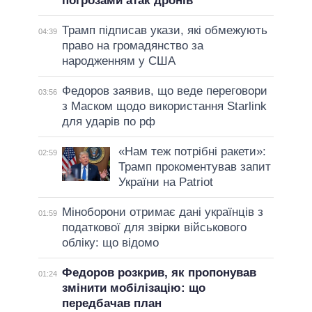
погрозами атак дронів
Трамп підписав укази, які обмежують
04:39
право на громадянство за
народженням у США
Федоров заявив, що веде переговори
03:56
з Маском щодо використання Starlink
для ударів по рф
«Нам теж потрібні ракети»:
02:59
Трамп прокоментував запит
України на Patriot
Міноборони отримає дані українців з
01:59
податкової для звірки військового
обліку: що відомо
Федоров розкрив, як пропонував
01:24
змінити мобілізацію: що
передбачав план