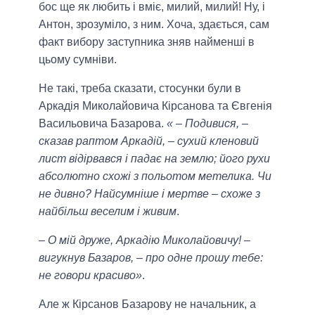
бос ще як любить і вміє, милий, милий! Ну, і
Антон, зрозуміло, з ним. Хоча, здається, сам
факт вибору заступника зняв найменші в
цьому сумніви.
Не такі, треба сказати, стосунки були в
Аркадія Миколайовича Кірсанова та Євгенія
Васильовича Базарова.
« – Подивися, –
сказав раптом Аркадій, – сухий кленовий
лист відірвався і падає на землю; його рухи
абсолютно схожі з польотом метелика. Чи
не дивно? Найсумніше і мертве – схоже з
найбільш веселим і живим
.
– О мій друже, Аркадію Миколайовичу! –
вигукнув Базаров, – про одне прошу тебе:
не говори красиво»
.
Але ж Кірсанов Базарову не начальник, а