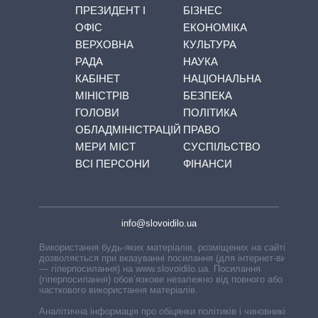
ПРЕЗИДЕНТ І
БІЗНЕС
ОФІС
ЕКОНОМІКА
ВЕРХОВНА
КУЛЬТУРА
РАДА
НАУКА
КАБІНЕТ
НАЦІОНАЛЬНА
МІНІСТРІВ
БЕЗПЕКА
ГОЛОВИ
ПОЛІТИКА
ОБЛАДМІНІСТРАЦІЙ
ПРАВО
МЕРИ МІСТ
СУСПІЛЬСТВО
ВСІ ПЕРСОНИ
ФІНАНСИ
info@slovoidilo.ua
Використання будь-яких матеріалів, розміщених на сайті,
дозволяється при вказуванні посилання (для інтернет-видань
— гіперпосилання) на www.slovoidilo.ua. Посилання
(гіперпосилання) обов’язкове незалежно від повного або
часткового використання матеріалів.
Аналітична інформація про обіцянки політиків і чиновників,