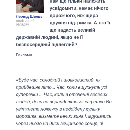
нам ще тільки належить
усвідомити, немає нічого
дорожчого, ніж щира
Леонід Швець
політичний
дружня підтримка. А хто її
оглядач
ще надасть великій
державній людині, якщо не її
безпосередній підлеглий?
«Буде час, солодкий і шовковистий, як
прийдешнє літо... Час, коли вщухнуть усі
суперечки ... Час, коли в оточенні веселих
людей, десь на веранді літньої кафешки Ви
увіткнете ложечку в недоїдену кульку
морозива, візьмете келих вина і, мружачись
через нього на диск вечірнього сонця, зі