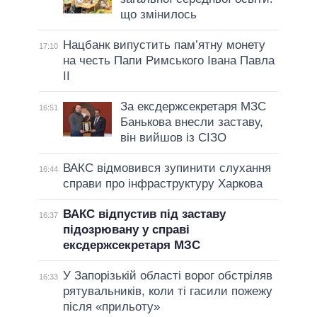
що змінилось
Нацбанк випустить пам’ятну монету
17:10
на честь Папи Римського Івана Павла
II
За ексдержсекретаря МЗС
16:51
Банькова внесли заставу,
він вийшов із СІЗО
ВАКС відмовився зупинити слухання
16:44
справи про інфраструктуру Харкова
ВАКС відпустив під заставу
16:37
підозрювану у справі
ексдержсекретаря МЗС
У Запорізькій області ворог обстріляв
16:33
рятувальників, коли ті гасили пожежу
після «прильоту»