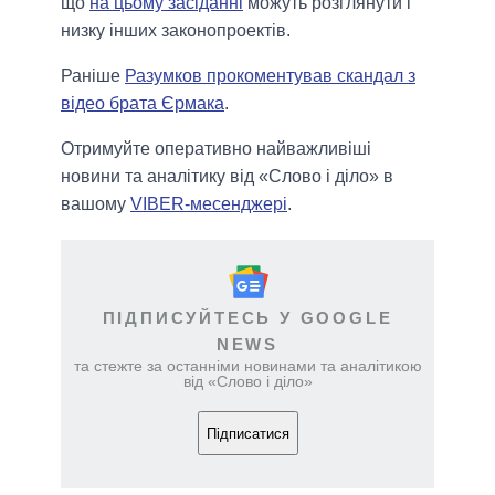
що
на цьому засіданні
можуть розглянути і
низку інших законопроектів.
Раніше
Разумков прокоментував скандал з
відео брата Єрмака
.
Отримуйте оперативно найважливіші
новини та аналітику від «Слово і діло» в
вашому
VIBER-месенджері
.
ПІДПИСУЙТЕСЬ У GOOGLE
NEWS
та стежте за останніми новинами та аналітикою
від «Слово і діло»
Підписатися