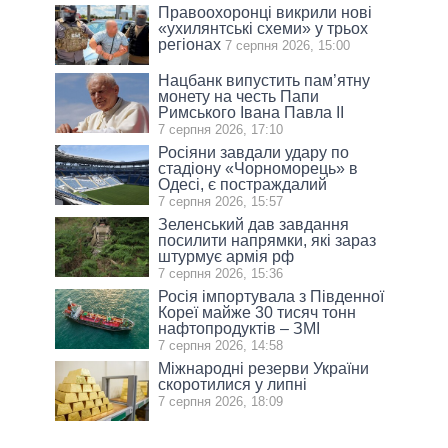
Правоохоронці викрили нові
«ухилянтські схеми» у трьох
регіонах
7 серпня 2026, 15:00
Нацбанк випустить пам’ятну
монету на честь Папи
Римського Івана Павла II
7 серпня 2026, 17:10
Росіяни завдали удару по
стадіону «Чорноморець» в
Одесі, є постраждалий
7 серпня 2026, 15:57
Зеленський дав завдання
посилити напрямки, які зараз
штурмує армія рф
7 серпня 2026, 15:36
Росія імпортувала з Південної
Кореї майже 30 тисяч тонн
нафтопродуктів – ЗМІ
7 серпня 2026, 14:58
Міжнародні резерви України
скоротилися у липні
7 серпня 2026, 18:09