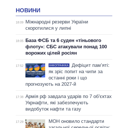
НОВИНИ
Міжнародні резерви України
18:09
скоротилися у липні
База ФСБ та 6 суден «тіньового
18:05
флоту»: СБС атакували понад 100
ворожих цілей росіян
Дефіцит пам’яті:
ІНФОГРАФІКА
17:52
як зріс попит на чипи за
останні роки і що
прогнозують на 2027-й
Армія рф завдала ударів по 7 об'єктах
17:38
Укрнафти, які забезпечують
видобуток нафти та газу
МОН оновило стандарти
17:29
загальної середньої освіти: