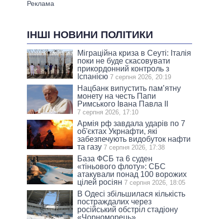
ІНШІ НОВИНИ ПОЛІТИКИ
Міграційна криза в Сеуті: Італія
поки не буде скасовувати
прикордонний контроль з
Іспанією
7 серпня 2026, 20:19
Нацбанк випустить пам’ятну
монету на честь Папи
Римського Івана Павла II
7 серпня 2026, 17:10
Армія рф завдала ударів по 7
об'єктах Укрнафти, які
забезпечують видобуток нафти
та газу
7 серпня 2026, 17:38
База ФСБ та 6 суден
«тіньового флоту»: СБС
атакували понад 100 ворожих
цілей росіян
7 серпня 2026, 18:05
В Одесі збільшилася кількість
постраждалих через
російський обстріл стадіону
«Чорноморець»