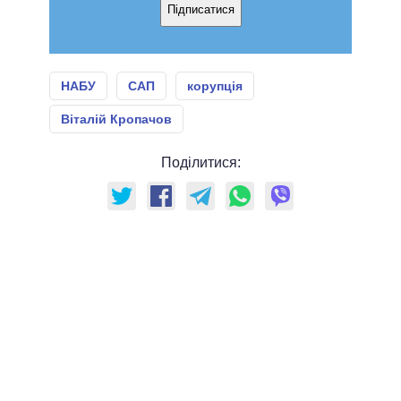
Підписатися
НАБУ
САП
корупція
Віталій Кропачов
Поділитися: