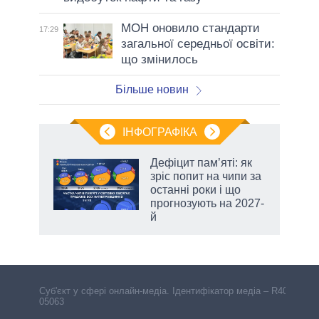
МОН оновило стандарти
17:29
загальної середньої освіти:
що змінилось
Більше новин
ІНФОГРАФІКА
Дефіцит пам’яті: як
 за
зріс попит на чипи за
асть
останні роки і що
прогнозують на 2027-
й
Cуб'єкт у сфері онлайн-медіа. Ідентифікатор медіа – R40-
05063