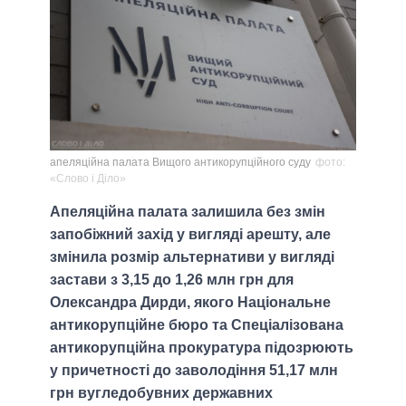
апеляційна палата Вищого антикорупційного суду
фото:
«Слово і Діло»
Апеляційна палата залишила без змін
запобіжний захід у вигляді арешту, але
змінила розмір альтернативи у вигляді
застави з 3,15 до 1,26 млн грн для
Олександра Дирди, якого Національне
антикорупційне бюро та Спеціалізована
антикорупційна прокуратура підозрюють
у причетності до заволодіння 51,17 млн
грн вугледобувних державних