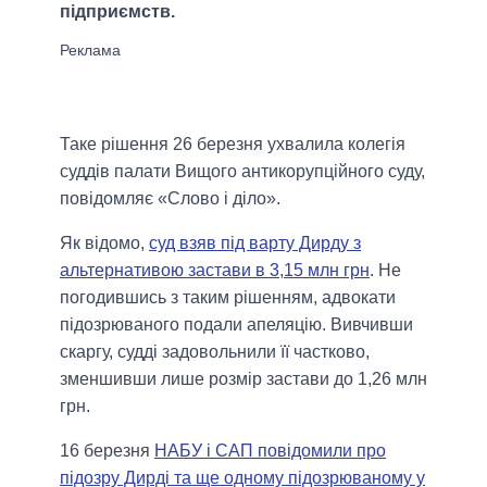
підприємств.
Таке рішення 26 березня ухвалила колегія
суддів палати Вищого антикорупційного суду,
повідомляє «Слово і діло».
Як відомо,
суд взяв під варту Дирду з
альтернативою застави в 3,15 млн грн
. Не
погодившись з таким рішенням, адвокати
підозрюваного подали апеляцію. Вивчивши
скаргу, судді задовольнили її частково,
зменшивши лише розмір застави до 1,26 млн
грн.
16 березня
НАБУ і САП повідомили про
підозру Дирді та ще одному підозрюваному у