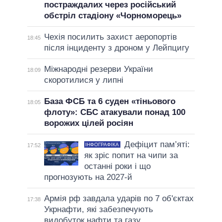
постраждалих через російський
обстріл стадіону «Чорноморець»
Чехія посилить захист аеропортів
18:45
після інциденту з дроном у Лейпцигу
Міжнародні резерви України
18:09
скоротилися у липні
База ФСБ та 6 суден «тіньового
18:05
флоту»: СБС атакували понад 100
ворожих цілей росіян
Дефіцит пам’яті:
ІНФОГРАФІКА
17:52
як зріс попит на чипи за
останні роки і що
прогнозують на 2027-й
Армія рф завдала ударів по 7 об'єктах
17:38
Укрнафти, які забезпечують
видобуток нафти та газу