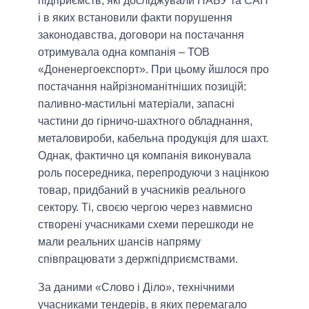
підприємств, які досліджували НАБУ та САП
і в яких встановили факти порушення
законодавства, договори на постачання
отримувала одна компанія – ТОВ
«Доненергоекспорт». При цьому йшлося про
постачання найрізноманітніших позицій:
паливно-мастильні матеріали, запасні
частини до гірничо-шахтного обладнання,
металовироби, кабельна продукція для шахт.
Однак, фактично ця компанія виконувала
роль посередника, перепродуючи з націнкою
товар, придбаний в учасників реального
сектору. Ті, своєю чергою через навмисно
створені учасниками схеми перешкоди не
мали реальних шансів напряму
співпрацювати з держпідприємствами.
За даними «Слово і Діло», технічними
учасниками тендерів, в яких перемагало