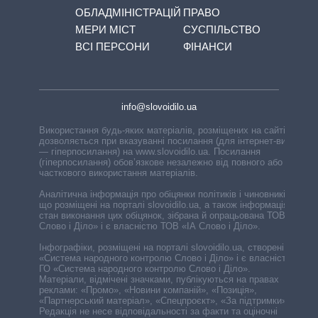
ОБЛАДМІНІСТРАЦІЙ
ПРАВО
МЕРИ МІСТ
СУСПІЛЬСТВО
ВСІ ПЕРСОНИ
ФІНАНСИ
info@slovoidilo.ua
Використання будь-яких матеріалів, розміщених на сайті,
дозволяється при вказуванні посилання (для інтернет-видань
— гіперпосилання) на www.slovoidilo.ua. Посилання
(гіперпосилання) обов’язкове незалежно від повного або
часткового використання матеріалів.
Аналітична інформація про обіцянки політиків і чиновників,
що розміщені на порталі slovoidilo.ua, а також інформація про
стан виконання цих обіцянок, зібрана й опрацьована ТОВ «ІА
Слово і Діло» і є власністю ТОВ «ІА Слово і Діло».
Інфографіки, розміщені на порталі slovoidilo.ua, створені ГО
«Система народного контролю Слово і Діло» і є власністю
ГО «Система народного контролю Слово і Діло».
Матеріали, відмічені значками, публікуються на правах
реклами: «Промо», «Новини компаній», «Позиція»,
«Партнерський матеріал», «Спецпроєкт», «За підтримки».
Редакція не несе відповідальності за факти та оціночні