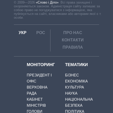
© 2009—2026
«Слово і Діло»
.
Всі права захищені і
охороняються законом. Адміністрація сайту залишає за
собою право не погоджуватися з інформацією, яка
публікується на сайті, власниками або авторами якої є треті
особи.
УКР
РОС
ПРО НАС
КОНТАКТИ
ПРАВИЛА
МОНІТОРИНГ
ТЕМАТИКИ
ПРЕЗИДЕНТ І
БІЗНЕС
ОФІС
ЕКОНОМІКА
ВЕРХОВНА
КУЛЬТУРА
РАДА
НАУКА
КАБІНЕТ
НАЦІОНАЛЬНА
МІНІСТРІВ
БЕЗПЕКА
ГОЛОВИ
ПОЛІТИКА