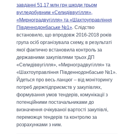
завданні 51,17 млн грн шкоди трьом
вугледобувним «Селидіввугілля»,
«Мирноградвугілля» та «Шахтоуправління
Південнодонбаське №1»
. Слідство
встановило, що впродовж 2016-2018 років
група осіб організувала схему, в результаті
якої фактично встановила контроль за
державними закупівлями трьох ДП
«Селидіввугілля», «Мирноградвугілля» та
«Шахтоуправління Південнодонбаське №1».
Йдеться про весь ланцюг – від моніторингу
потреб держпідприємств у закупівлях,
формування умов тендерів, комунікації з
потенційними постачальниками до
визначення очікуваної вартості закупівлі,
переможця тендерів та контролю за
розрахунками з ним.