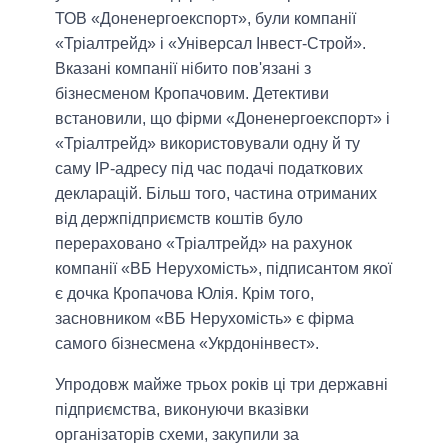
ТОВ «Доненергоекспорт», були компанії
«Тріалтрейд» і «Універсал Інвест-Строй».
Вказані компанії нібито пов'язані з
бізнесменом Кропачовим. Детективи
встановили, що фірми «Доненергоекспорт» і
«Тріалтрейд» використовували одну й ту
саму IP-адресу під час подачі податкових
декларацій. Більш того, частина отриманих
від держпідприємств коштів було
перераховано «Тріалтрейд» на рахунок
компанії «ВБ Нерухомість», підписантом якої
є дочка Кропачова Юлія. Крім того,
засновником «ВБ Нерухомість» є фірма
самого бізнесмена «Укрдонінвест».
Упродовж майже трьох років ці три державні
підприємства, виконуючи вказівки
організаторів схеми, закупили за