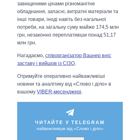
завищеними цінами різноманітне
обладнання, запасні, витратні матеріали та
інші товари, іноді навіть без нагальної
потреби, на загальну суму майже 174,5 млн
грн, незаконно переплативши понад 51,17
млн грн.
Нагадаємо,
співорганізатор Вацнер вніс
заставу і вийшов із СІЗО
.
Отримуйте оперативно найважливіші
новини та аналітику від «Слово і діло» в
вашому
VIBER-месенджері
.
ЧИТАЙТЕ У TELEGRAM
найважливіше від «Слово і діло»