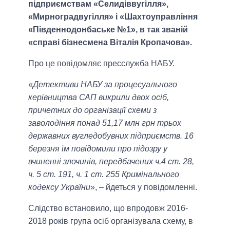
підприємствам «Селидіввугілля»,
«Мирноградвугілля» і «Шахтоуправління
«Південнодонбаське №1», в так званій
«справі бізнесмена Віталія Кропачова».
Про це повідомляє пресслужба НАБУ.
«
Детективи НАБУ за процесуального
керівництва САП викрили двох осіб,
причетних до організації схеми з
заволодіння понад 51,17 млн грн трьох
державних вугледобувних підприємств. 16
березня їм повідомили про підозру у
вчиненні злочинів, передбачених ч.4 ст. 28,
ч. 5 ст. 191, ч. 1 ст. 255 Кримінального
кодексу України
», – йдеться у повідомленні.
Слідство встановило, що впродовж 2016-
2018 років група осіб організувала схему, в