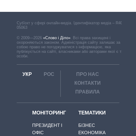
Cуб'єкт у сфері онлайн-медіа. Ідентифікатор медіа – R40-
05063
© 2009—2026
«Слово і Діло»
.
Всі права захищені і
охороняються законом. Адміністрація сайту залишає за
собою право не погоджуватися з інформацією, яка
публікується на сайті, власниками або авторами якої є треті
особи.
УКР
РОС
ПРО НАС
КОНТАКТИ
ПРАВИЛА
МОНІТОРИНГ
ТЕМАТИКИ
ПРЕЗИДЕНТ І
БІЗНЕС
ОФІС
ЕКОНОМІКА