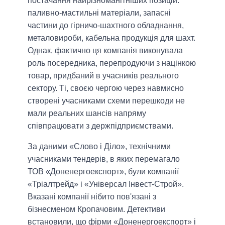
постачання найрізноманітніших позицій:
паливно-мастильні матеріали, запасні
частини до гірничо-шахтного обладнання,
металовироби, кабельна продукція для шахт.
Однак, фактично ця компанія виконувала
роль посередника, перепродуючи з націнкою
товар, придбаний в учасників реального
сектору. Ті, своєю чергою через навмисно
створені учасниками схеми перешкоди не
мали реальних шансів напряму
співпрацювати з держпідприємствами.
За даними «Слово і Діло», технічними
учасниками тендерів, в яких перемагало
ТОВ «Доненергоекспорт», були компанії
«Тріалтрейд» і «Універсал Інвест-Строй».
Вказані компанії нібито пов'язані з
бізнесменом Кропачовим. Детективи
встановили, що фірми «Доненергоекспорт» і