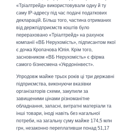
«Тріалтрейд» використовували одну й ту
саму IP-адресу під час подачі податкових
декларацій. Більш того, частина отриманих
від держпідприємств коштів було
перераховано «Тріалтрейд» на рахунок
компанії «ВБ Нерухомість», підписантом якої
є дочка Кропачова Юлія. Крім того,
засновником «ВБ Нерухомість» є фірма
самого бізнесмена «Укрдонінвест».
Упродовж майже трьох років ці три державні
підприємства, виконуючи вказівки
організаторів схеми, закупили за
завищеними цінами різноманітне
обладнання, запасні, витратні матеріали та
інші товари, іноді навіть без нагальної
потреби, на загальну суму майже 174,5 млн
грн, незаконно переплативши понад 51,17