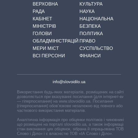
ВЕРХОВНА
КУЛЬТУРА
РАДА
НАУКА
КАБІНЕТ
НАЦІОНАЛЬНА
МІНІСТРІВ
БЕЗПЕКА
ГОЛОВИ
ПОЛІТИКА
ОБЛАДМІНІСТРАЦІЙ
ПРАВО
МЕРИ МІСТ
СУСПІЛЬСТВО
ВСІ ПЕРСОНИ
ФІНАНСИ
info@slovoidilo.ua
Використання будь-яких матеріалів, розміщених на сайті,
дозволяється при вказуванні посилання (для інтернет-видань
— гіперпосилання) на www.slovoidilo.ua. Посилання
(гіперпосилання) обов’язкове незалежно від повного або
часткового використання матеріалів.
Аналітична інформація про обіцянки політиків і чиновників,
що розміщені на порталі slovoidilo.ua, а також інформація про
стан виконання цих обіцянок, зібрана й опрацьована ТОВ «ІА
Слово і Діло» і є власністю ТОВ «ІА Слово і Діло».