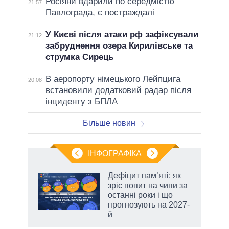
Росіяни вдарили по середмістю
21:57
Павлограда, є постраждалі
У Києві після атаки рф зафіксували
21:12
забруднення озера Кирилівське та
струмка Сирець
В аеропорту німецького Лейпцига
20:08
встановили додатковий радар після
інциденту з БПЛА
Більше новин
ІНФОГРАФІКА
 5
Дефіцит пам’яті: як
вго
зріс попит на чипи за
останні роки і що
прогнозують на 2027-
й