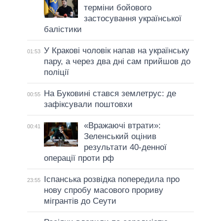
терміни бойового
застосування української
балістики
У Кракові чоловік напав на українську
01:53
пару, а через два дні сам прийшов до
поліції
На Буковині стався землетрус: де
00:55
зафіксували поштовхи
«Вражаючі втрати»:
00:41
Зеленський оцінив
результати 40-денної
операції проти рф
Іспанська розвідка попередила про
23:55
нову спробу масового прориву
мігрантів до Сеути