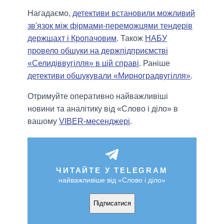
Нагадаємо,
детективи встановили можливий
зв'язок між фірмами-переможцями тендерів
держшахт і Кропачовим
. Також
НАБУ
провело обшуки на держпідприємстві
«Селидіввугілля» в цій справі
. Раніше
детективи обшукували «Мирноградвугілля»
.
Отримуйте оперативно найважливіші
новини та аналітику від «Слово і діло» в
вашому
VIBER-месенджері
.
ЧИТАЙТЕ У TELEGRAM
найважливіше від «Слово і діло»
Підписатися